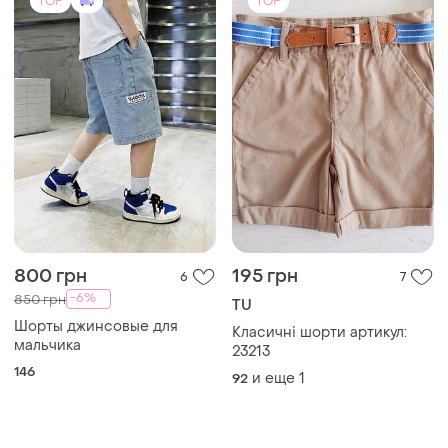
TOP
TOP
800 грн
195 грн
6
7
-6%
850 грн
TU
Шорты джинсовые для
Класичні шорти артикул:
мальчика
23213
146
и еще
1
92