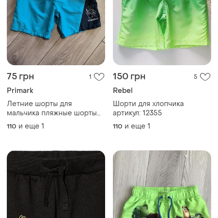
75 грн
150 грн
1
5
Primark
Rebel
Летние шорты для
Шорти для хлопчика
мальчика пляжные шорты
артикул: 12355
плавки
и еще
1
и еще
1
110
110