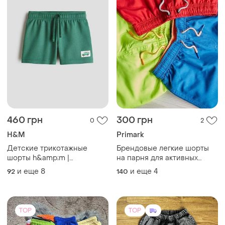
460 грн
300 грн
0
2
H&M
Primark
Детские трикотажные
Брендовые легкие шорты
шорты h&amp;m |
на парня для активных
спортивные летние шорты
прогулок и плавания
и еще
8
и еще
4
92
140
для мальчика
TOP
TOP