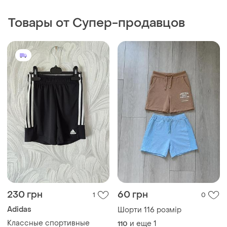
Товары от Супер-продавцов
230 грн
60 грн
1
0
Adidas
Шорти 116 розмір
Классные спортивные
и еще
1
110