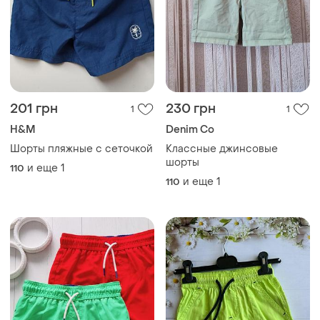
201 грн
230 грн
1
1
H&M
Denim Co
Шорты пляжные с сеточкой
Классные джинсовые
шорты
и еще
1
110
и еще
1
110