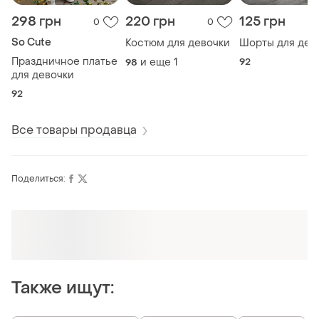
298 грн
220 грн
125 грн
0
0
So Cute
Костюм для девочки
Шорты для дев
Праздничное платье
и еще
1
92
98
для девочки
92
Все товары продавца
Поделиться:
Оформляй подписку SMART
Получи заказ с бесплатной доставкой
Также ищут: