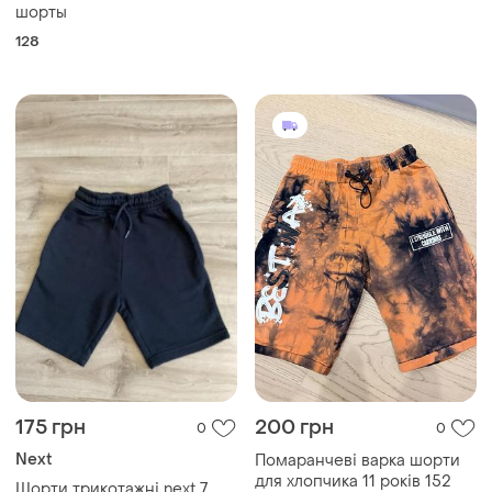
шорты
128
175 грн
200 грн
0
0
Next
Помаранчеві варка шорти
для хлопчика 11 років 152
Шорти трикотажні next 7