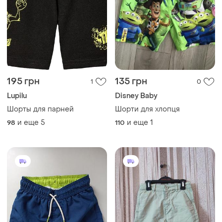
195 грн
135 грн
1
0
Lupilu
Disney Baby
Шорты для парней
Шорти для хлопця
и еще
5
и еще
1
98
110