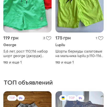
119 грн
175 грн
3
1
George
Lupilu
5,6 лет, рост 110,116 набор
Шорты бермуды салатовые
шорт george (джордж)
на мальчика lupilu р.110-116
артикул 27137
(4-6 лет)
и еще
1
и еще
1
110
110
ТОП объявлений
TOP
TOP