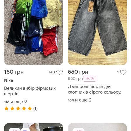
150 грн
550 грн
140
1
-36%
850 грн
Nike
Джинсові шорти для
Великий вибір фірмових
хлопчиків сірого кольору.
шортів
и еще
2
134
и еще
9
116
(1)