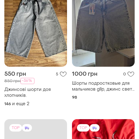
550 грн
1000 грн
5
0
-36%
850 грн
Шорты подростковые для
мальчиков gllp, джинс свет
Джинсові шорти доя
серый 28 размер
хлопчиків.
98
и еще
2
146
TOP
TOP