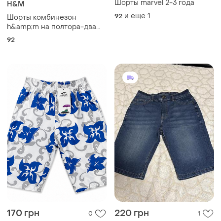
Шорты marvel 2-3 года
H&M
и еще
1
92
Шорты комбинезон
h&amp;m на полтора-два
года 92 см
92
170 грн
220 грн
0
1