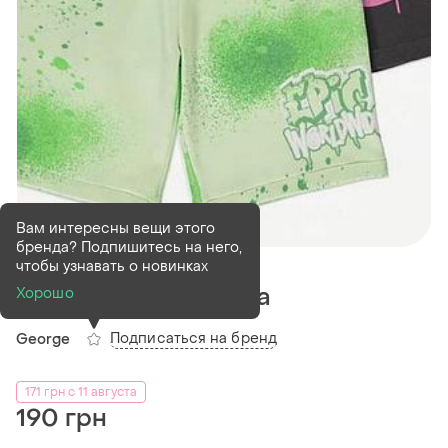
Вам интересны вещи этого
бренда? Подпишитесь на него,
В наличии
1 шт
чтобы узнавать о новинках
Шорты для мальчика
Хорошо
Подписаться на бренд
George
171 грн с 11 августа
190 грн