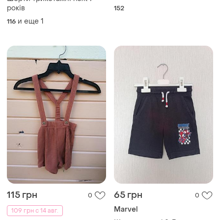
років
152
и еще
1
116
115 грн
65 грн
0
0
Marvel
109 грн с 14 авг.