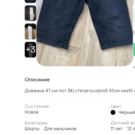
+3
1
Описание
Довжина 47 см пот 34( стягується)поб 41см низ15
Состояние:
Цвет:
Новое
Чёрны
Категории:
Детский в
Шорты
Для мальчиков
11 лет
12 