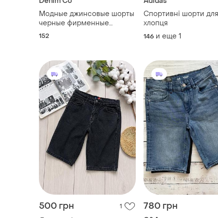
Denim Co
Adidas
Модные джинсовые шорты
Спортивні шорти дл
черные фирменные
хлопця
удобные стрейчевые denim
152
и еще
1
146
co модное джинсовое
шорты черное для
мальчика 11-12 лет 152 как
новые
500 грн
780 грн
1