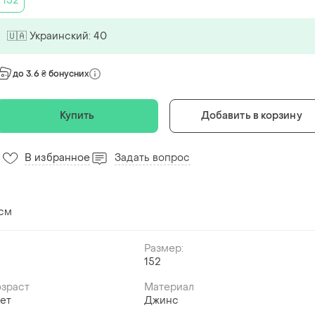
152
🇺🇦 Украинский: 40
до 3.6 ₴ бонусних
Купить
Добавить в корзину
В избранное
Задать вопрос
 см
Размер:
152
й
озраст
Материал
лет
Джинс