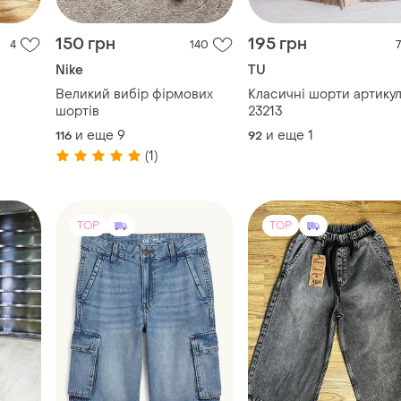
150 грн
195 грн
4
140
7
Nike
TU
Великий вибір фірмових
Класичні шорти артикул:
шортів
23213
и еще
9
и еще
1
116
92
(1)
TOP
TOP