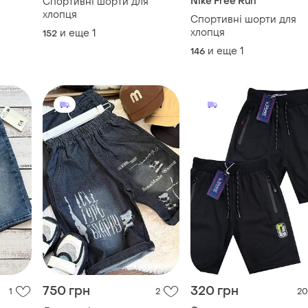
Nike Free Run
Спортивні шорти для
хлопця
я
Спортивні шорти для
хлопця
и еще
1
152
и еще
1
146
750 грн
320 грн
1
2
20