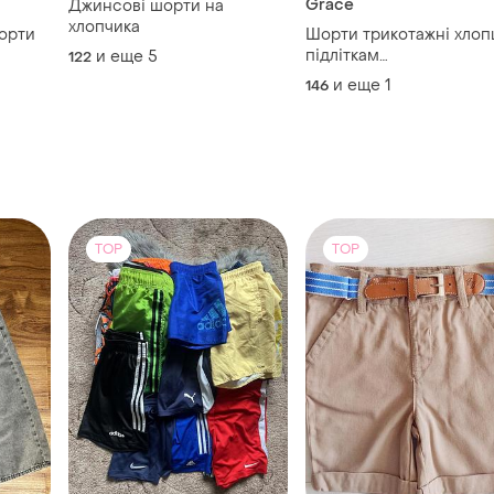
Grace
Джинсові шорти на
хлопчика
орти
Шорти трикотажні хло
підліткам
и еще
5
122
146,152,158,164,170,176
и еще
1
146
TOP
TOP