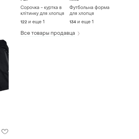
Сорочка - куртка в
Футбольна форма
клітинку для хлопця
для хлопця
и еще
1
и еще
1
122
134
Все товары продавца