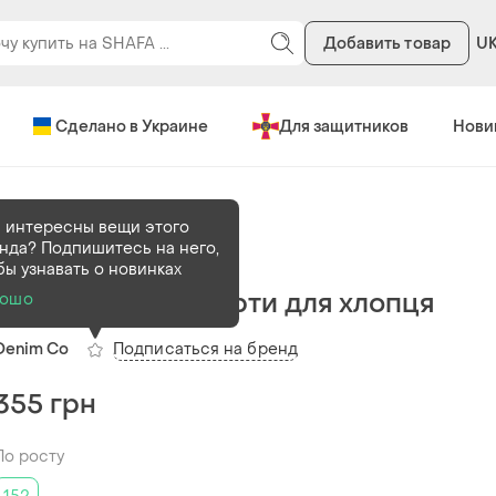
Добавить товар
U
Сделано в Украине
Для защитников
Нови
 интересны вещи этого
нда? Подпишитесь на него,
В наличии
1 шт
бы узнавать о новинках
Нові джинсові шорти для хлопця
рошо
Подписаться на бренд
Denim Co
355 грн
По росту