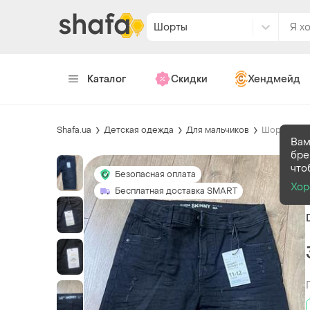
Шорты
Каталог
Скидки
Хендмейд
Shafa.ua
Детская одежда
Для мальчиков
Шорты
Вам
бре
что
Безопасная оплата
Хо
Бесплатная доставка SMART