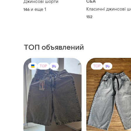
C&A
Джинсові шорти
Класичні джинсові ш
и еще
1
146
152
ТОП объявлений
TOP
TOP