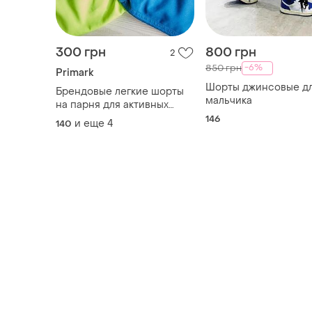
300 грн
800 грн
2
-6%
850 грн
Primark
Шорты джинсовые д
Брендовые легкие шорты
мальчика
на парня для активных
прогулок и плавания
146
и еще
4
140