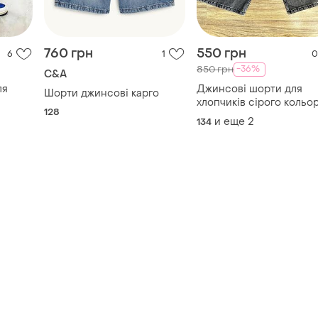
760 грн
550 грн
6
1
0
-36%
850 грн
C&A
ля
Джинсові шорти для
Шорти джинсові карго
хлопчиків сірого кольор
128
и еще
2
134