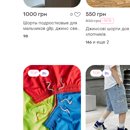
1000 грн
550 грн
0
-36%
850 грн
Шорты подростковые для
мальчиков gllp, джинс свет
Джинсові шорти доя
серый 28 размер
хлопчиків.
98
и еще
2
146
TOP
TOP