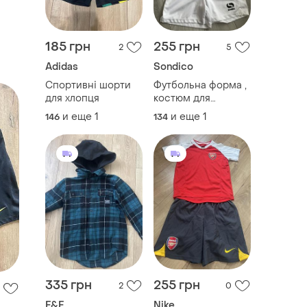
185 грн
255 грн
2
5
Adidas
Sondico
Спортивні шорти
Футбольна форма ,
для хлопця
костюм для
фітнесу
и еще
1
и еще
1
146
134
335 грн
255 грн
2
0
F&F
Nike