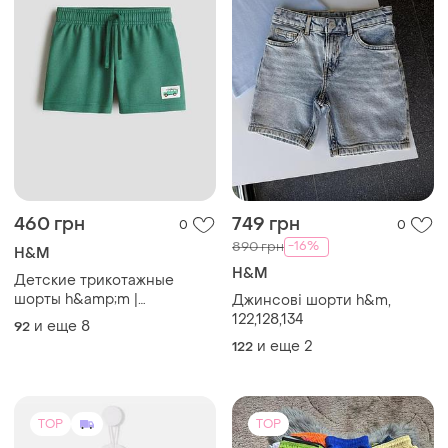
460 грн
749 грн
0
0
-16%
890 грн
H&M
H&M
Детские трикотажные
шорты h&amp;m |
Джинсові шорти h&m,
спортивные летние шорты
122,128,134
и еще
8
92
для мальчика
и еще
2
122
TOP
TOP