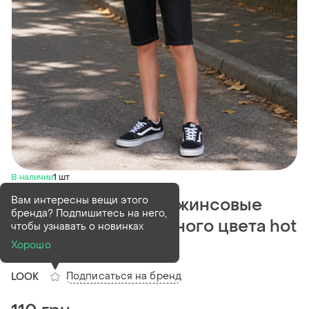
В наличии
1 шт
Вам интересны вещи этого
10-12 лет детские джинсовые
бренда? Подпишитесь на него,
шорты унисекс черного цвета hot
чтобы узнавать о новинках
look nik37
Хорошо
Подписаться на бренд
LOOK