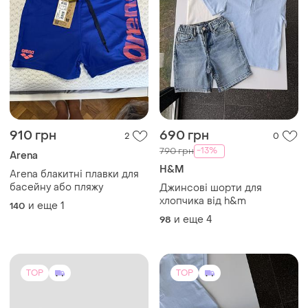
910 грн
690 грн
2
0
-13%
790 грн
Arena
H&M
Arena блакитні плавки для
басейну або пляжу
Джинсові шорти для
хлопчика від h&m
и еще
1
140
и еще
4
98
TOP
TOP