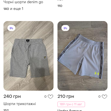
Чорні шорти denim go
110
и еще
1
140
240 грн
210 грн
0
0
Шорти трикотажні
189 грн с 11 авг.
152