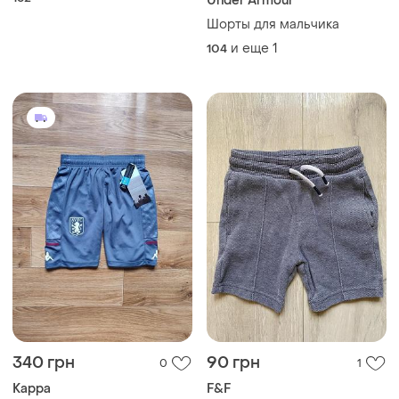
Under Armour
Шорты для мальчика
и еще
1
104
340 грн
90 грн
0
1
Kappa
F&F