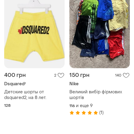
400 грн
150 грн
2
140
Dsquared²
Nike
Детские шорты от
Великий вибір фірмових
dsquared2, на 8 лет.
шортів
128
и еще
9
116
(1)