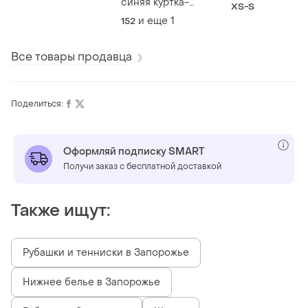
утепленная ун
синяя куртка-
XS-S
stars
для подростка
ветровка дождевик
и еще
1
152
adidas
унисекс wolf
Все товары продавца
Поделиться:
Оформляй подписку SMART
Получи заказ с бесплатной доставкой
Также ищут:
Рубашки и тенниски в Запорожье
Нижнее белье в Запорожье