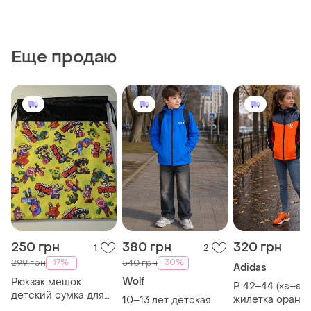
Еще продаю
250 грн
380 грн
320 грн
1
2
-17%
-30%
299 грн
540 грн
Adidas
Wolf
Рюкзак мешок
Р. 42–44 (xs–s)
детский сумка для
жилетка оранж
10–13 лет детская
обуви новый brawl