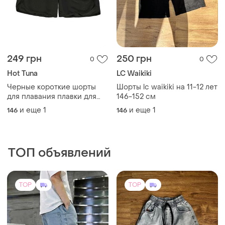
249 грн
250 грн
0
0
Hot Tuna
LC Waikiki
Черные короткие шорты
Шорты lc waikiki на 11-12 лет
для плавания плавки для
146-152 см
мальчика hot tuna
и еще
1
и еще
1
146
146
ТОП объявлений
TOP
TOP