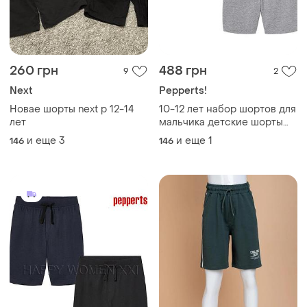
260 грн
488 грн
9
2
Next
Pepperts!
Новае шорты next р 12-14
10-12 лет набор шортов для
лет
мальчика детские шорты
хлопок удлиненные
и еще
3
и еще
1
146
146
бермуды трикотажные
хлопковые