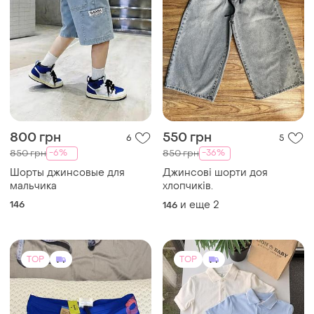
800 грн
550 грн
6
5
-6%
-36%
850 грн
850 грн
Шорты джинсовые для
Джинсові шорти доя
мальчика
хлопчиків.
146
и еще
2
146
TOP
TOP