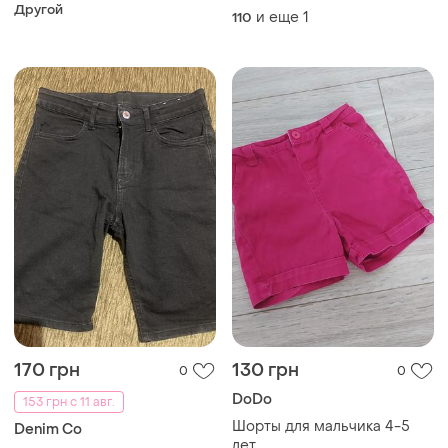
Другой
и еще
1
110
170 грн
130 грн
0
0
DoDo
153 грн с 11 авг.
Шорты для мальчика 4-5
Denim Co
лет