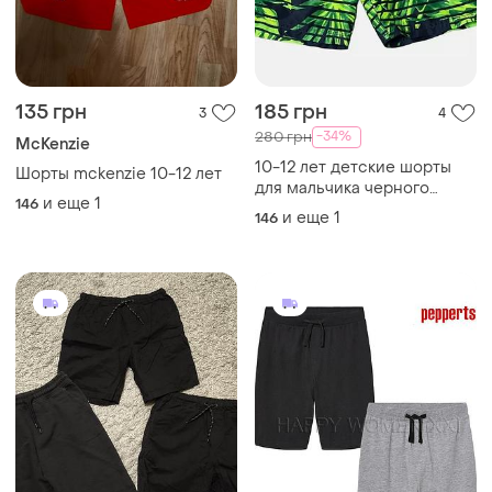
135 грн
185 грн
3
4
-34%
280 грн
McKenzie
10-12 лет детские шорты
Шорты mckenzie 10-12 лет
для мальчика черного
и еще
1
146
цвета с зеленым листовым
и еще
1
146
принтом