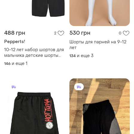
488 грн
530 грн
2
0
Pepperts!
Шорты для парней на 9-12
лет
10-12 лет набор шортов для
мальчика детские шорты
и еще
3
134
хлопок удлиненные
и еще
1
146
бермуды трикотажные
хлопковые