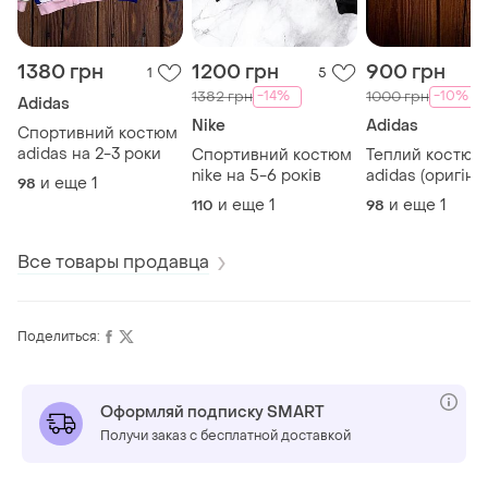
1380 грн
1200 грн
900 грн
1
5
-14%
-10%
1382 грн
1000 грн
Adidas
Nike
Adidas
Спортивний костюм
adidas на 2-3 роки
Спортивний костюм
Теплий костюм
nike на 5-6 років
adidas (оригіна
и еще
1
98
дівчинку
и еще
1
и еще
1
110
98
Все товары продавца
Поделиться:
Оформляй подписку SMART
Получи заказ с бесплатной доставкой