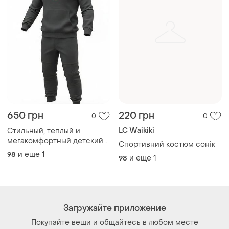
650 грн
220 грн
0
0
LC Waikiki
Стильный, теплый и
мегакомфортный детский
Спортивний костюм сонік
спортивный костюм-
и еще
1
98
и еще
1
98
двойка (худи + джоггеры) от
бренда highland originals!
Загружайте приложение
Покупайте вещи и общайтесь в любом месте
Как это работает?