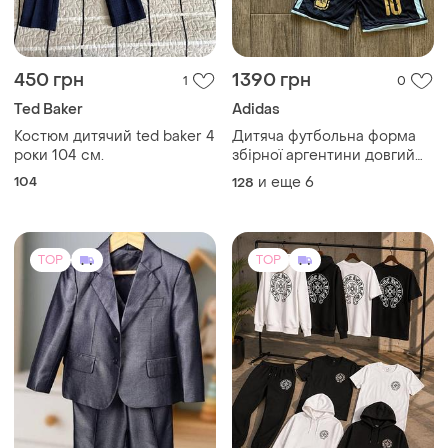
Костюм дитячий ted baker 4
Дитяча футбольна форма
роки 104 см.
збірної аргентини довгий
рукав мессі чемпіонат світу
104
и еще
6
128
2026 адідас комплект
футболка та шорти для
дітей adidas argentina
messi
TOP
TOP
546 грн
1500 грн
3
8
575 грн
Спортивні костюми chrome