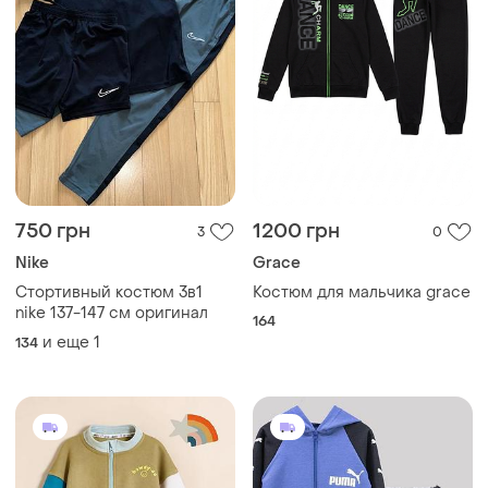
750 грн
1200 грн
3
0
Nike
Grace
Стортивный костюм 3в1
Костюм для мальчика grace
nike 137-147 см оригинал
164
и еще
1
134