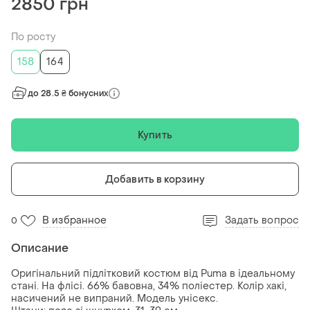
2850 грн
По росту
158
164
до 28.5 ₴ бонусних
Купить
Добавить в корзину
В избранное
Задать вопрос
0
Описание
Оригінальний підлітковий костюм від Puma в ідеальному
стані. На флісі. 66% бавовна, 34% поліестер. Колір хакі,
насичений не випраний. Модель унісекс.