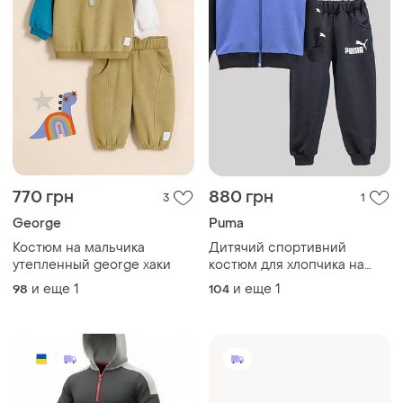
770 грн
880 грн
3
1
George
Puma
Костюм на мальчика
Дитячий спортивний
утепленный george хаки
костюм для хлопчика на
замку з капюшоном
и еще
1
и еще
1
98
104