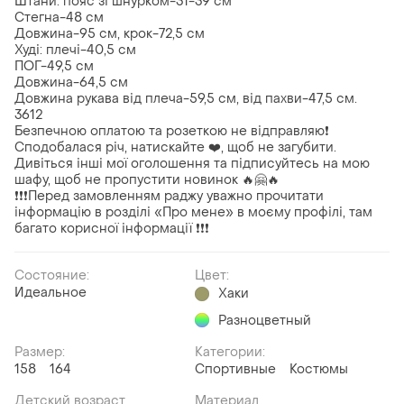
Штани: пояс зі шнурком-31-39 см
Стегна-48 см
Довжина-95 см, крок-72,5 см
Худі: плечі-40,5 см
ПОГ-49,5 см
Довжина-64,5 см
Довжина рукава від плеча-59,5 см, від пахви-47,5 см.
3612
Безпечною оплатою та розеткою не відправляю❗️
Сподобалася річ, натискайте ❤️, щоб не загубити.
Дивіться інші мої оголошення та підписуйтесь на мою
шафу, щоб не пропустити новинок 🔥🤗🔥
❗️❗️❗️Перед замовленням раджу уважно прочитати
інформацію в розділі «Про мене» в моєму профілі, там
багато корисної інформації ❗️❗️❗️
Состояние:
Цвет:
Идеальное
Хаки
Разноцветный
Размер:
Категории:
158
164
Спортивные
Костюмы
Детский возраст
Материал