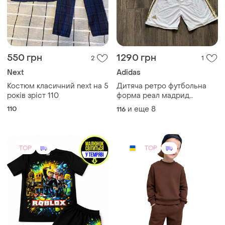
Next
Adidas
Костюм класичний next на 5
Дитяча ретро футбольна
років зріст 110
форма реал мадрид
2011/2012 роналдо для
110
и еще
8
116
дітей адідас adidas
футболка та шорти ronaldo
TOP
TOP