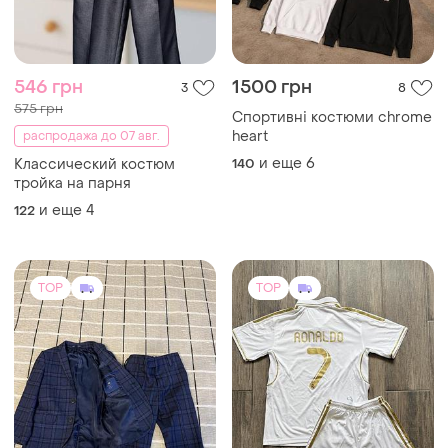
heart
распродажа до 07 авг.
и еще
6
Классический костюм
140
тройка на парня
и еще
4
122
TOP
TOP
550 грн
1290 грн
2
1