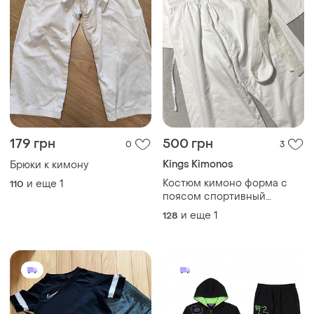
179 грн
500 грн
0
3
Kings Kimonos
Брюки к кимону
Костюм кимоно форма с
и еще
1
110
поясом спортивный
детский на 8-9 лет белый
и еще
1
128