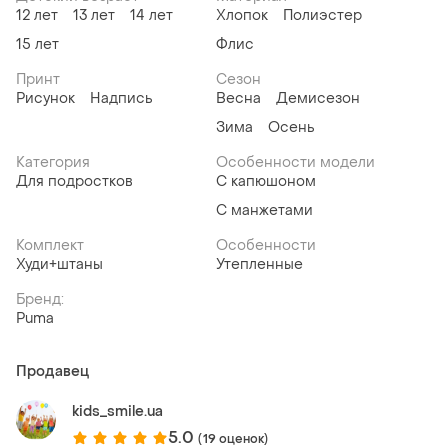
12 лет
13 лет
14 лет
Хлопок
Полиэстер
15 лет
Флис
Принт
Сезон
Рисунок
Надпись
Весна
Демисезон
Зима
Осень
Категория
Особенности модели
Для подростков
С капюшоном
С манжетами
Комплект
Особенности
Худи+штаны
Утепленные
Бренд:
Puma
Продавец
kids_smile.ua
5.0
(19 оценок)