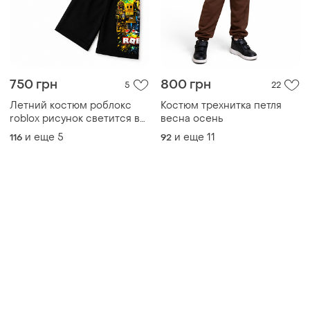
750 грн
800 грн
5
22
Летний костюм роблокс
Костюм трехнитка петля
roblox рисунок светится в
весна осень
темноте
и еще
5
и еще
11
116
92