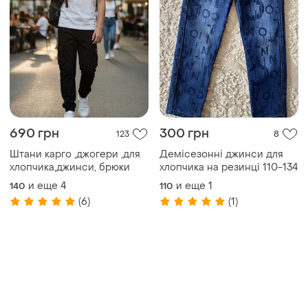
690 грн
300 грн
123
8
Штани карго ,джогери ,для
Демісезонні джинси для
хлопчика,джинси, брюки
хлопчика на резинці 110-134
и еще
4
и еще
1
140
110
(6)
(1)