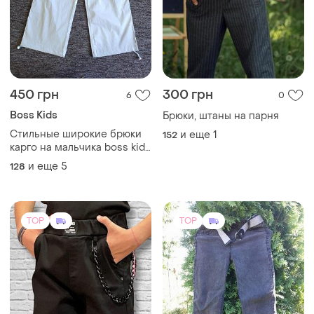
450 грн
300 грн
6
0
Boss Kids
Брюки, штаны на парня
Стильные широкие брюки
и еще
1
152
карго на мальчика boss kids
8-13 лет.
и еще
5
128
TOP
TOP