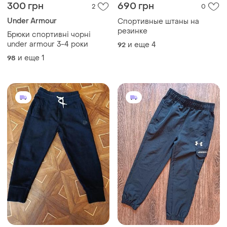
300 грн
690 грн
2
0
Under Armour
Спортивные штаны на
резинке
Брюки спортивні чорні
under armour 3-4 роки
и еще
4
92
и еще
1
98