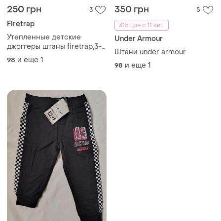
250 грн
350 грн
3
5
Firetrap
315 грн с 11 авг.
Утепленные детские
Under Armour
джоггеры штаны firetrap,3-
Штани under armour
4p(98-104cm)
и еще
1
98
и еще
1
98