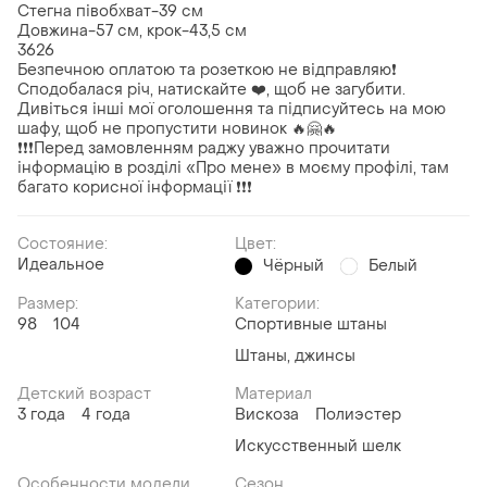
Стегна півобхват-39 см
Довжина-57 см, крок-43,5 см
3626
Безпечною оплатою та розеткою не відправляю❗️
Сподобалася річ, натискайте ❤️, щоб не загубити.
Дивіться інші мої оголошення та підписуйтесь на мою
шафу, щоб не пропустити новинок 🔥🤗🔥
❗️❗️❗️Перед замовленням раджу уважно прочитати
інформацію в розділі «Про мене» в моєму профілі, там
багато корисної інформації ❗️❗️❗️
Состояние:
Цвет:
Идеальное
Чёрный
Белый
Размер:
Категории:
98
104
Спортивные штаны
Штаны, джинсы
Детский возраст
Материал
3 года
4 года
Вискоза
Полиэстер
Искусственный шелк
Особенности модели
Сезон