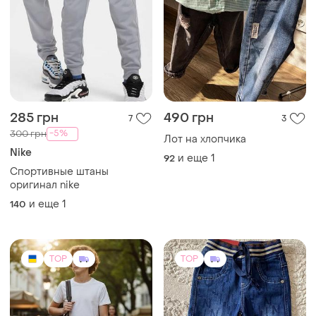
285 грн
490 грн
7
3
-5%
300 грн
Лот на хлопчика
Nike
и еще
1
92
Спортивные штаны
оригинал nike
и еще
1
140
TOP
TOP