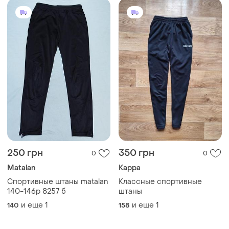
250 грн
350 грн
0
0
Мatalan
Kappa
Спортивные штаны matalan
Классные спортивные
140-146р 8257 б
штаны
и еще
1
и еще
1
140
158