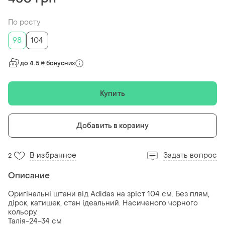
По росту
98
104
до 4.5 ₴ бонусних
Купить
Добавить в корзину
В избранное
Задать вопрос
2
Описание
Оригінальні штани від Adidas на зріст 104 см. Без плям,
дірок, катишек, стан ідеальний. Насиченого чорного
кольору.
Талія-24-34 см