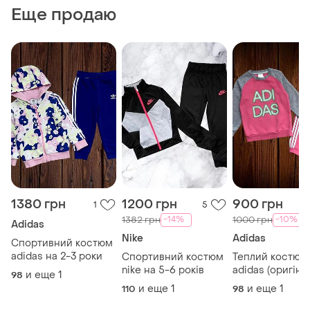
Еще продаю
1380 грн
1200 грн
900 грн
1
5
-14%
-10%
1382 грн
1000 грн
Adidas
Nike
Adidas
Спортивний костюм
adidas на 2-3 роки
Спортивний костюм
Теплий костюм
nike на 5-6 років
adidas (оригіна
и еще
1
98
дівчинку
и еще
1
и еще
1
110
98