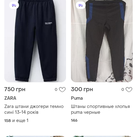
750 грн
300 грн
0
0
ZARA
Puma
Zara штани джогери темно
Штаны спортивные хлопья
сині 13-14 років
puma черные
и еще
1
146
158