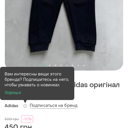
В наличии
1 шт
Вам интересны вещи этого
бренда? Подпишитесь на него,
Спортивні штани adidas оригінал
чтобы узнавать о новинках
3/4 роки
Хорошо
Подписаться на бренд
Adidas
500
грн
-10%
450 грн