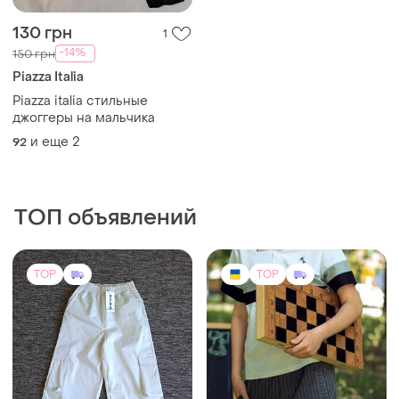
130 грн
1
-14%
150 грн
Piazza Italia
Piazza italia стильные
джоггеры на мальчика
и еще
2
92
ТОП объявлений
TOP
TOP