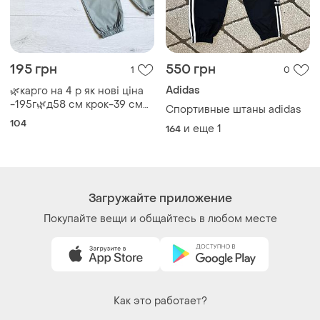
195 грн
550 грн
1
0
Adidas
🌿карго на 4 р як нові ціна
-195г🌿д58 см крок-39 см
Cпортивные штаны adidas
пояс-24 см
104
и еще
1
164
Загружайте приложение
Покупайте вещи и общайтесь в любом месте
Как это работает?