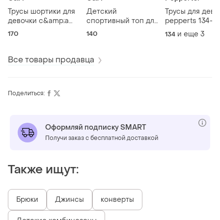
Трусы шортики для
Детский
Трусы для дево
девочки c&amp;a
спортивный топ для
pepperts 134-1
170-176 см (15-16
девочки c&amp;a
(8-10 лет), 158-
170
140
и еще
3
134
лет), белые, розовые
140 см (10 лет),
см (12-14 лет), 
черный
синие, голубые
Все товары продавца
Поделиться:
Оформляй подписку SMART
Получи заказ с бесплатной доставкой
Также ищут:
Брюки
Джинсы
конверты