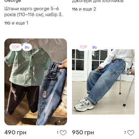
George
Джогери для хлопчиків
Штани карго george 5–6
и еще
2
116
років (110–116 см), набір 3
шт. нові
и еще
1
110
TOP
TOP
490 грн
950 грн
1
7