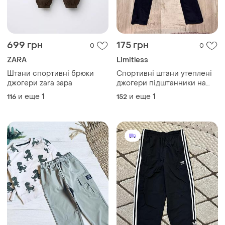
699 грн
175 грн
0
0
ZARA
Limitless
Штани спортивні брюки
Спортивні штани утеплені
джогери zara зара
джогери підштанники на
хлопця 11 12 років
и еще
1
и еще
1
116
152