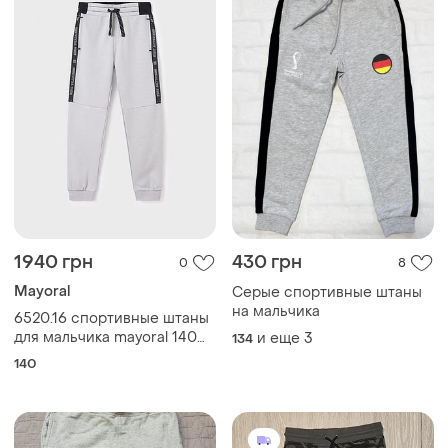
1940 грн
430 грн
0
8
Mayoral
Серые спортивные штаны
на мальчика
6520.16 спортивные штаны
для мальчика mayoral 140
и еще
3
134
см серые
140