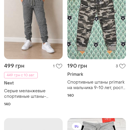
499 грн
190 грн
1
3
Primark
449 грн с 10 авг.
Спортивные штаны primark
Next
на мальчика 9-10 лет, рост
Серые меланжевые
140 см
140
спортивные штаны-
джоггеры. серые
140
спортивные штаны.
спортивные штаны на 10
лет