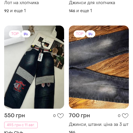
Лот на хлопчика
Джинси для хлопчика
и еще
1
и еще
1
92
146
TOP
TOP
550 грн
700 грн
0
0
Джинси, штани. ціна за 3 шт
495 грн с 11 авг.
146