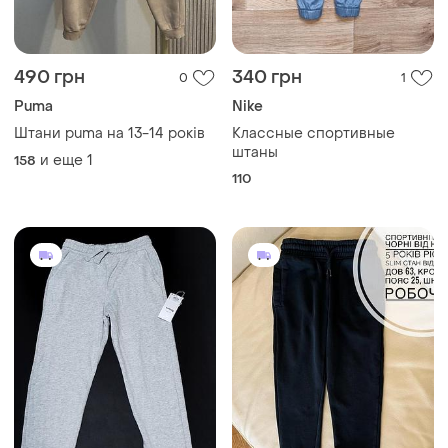
490 грн
340 грн
0
1
Puma
Nike
Штани puma на 13-14 років
Классные спортивные
штаны
и еще
1
158
110