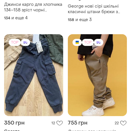
Джинси карго для хлопчика
George нові сірі шкільні
134–158 зріст чорні
класичні штани брюки з
підліткові штани унісекс
утяжкою на 15-16 років
и еще
4
134
и еще
3
158
для дівчинки
TOP
TOP
350 грн
755 грн
12
22