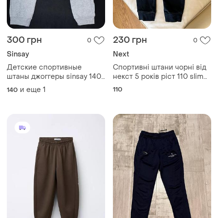
300 грн
230 грн
0
0
Sinsay
Next
Детские спортивные
Спортивні штани чорні від
штаны джоггеры sinsay 140-
некст 5 років ріст 110 slim
146р 8222
стан відмінний дов 63, крок
и еще
1
110
140
44.5, пояс 25, шнурок
робочий