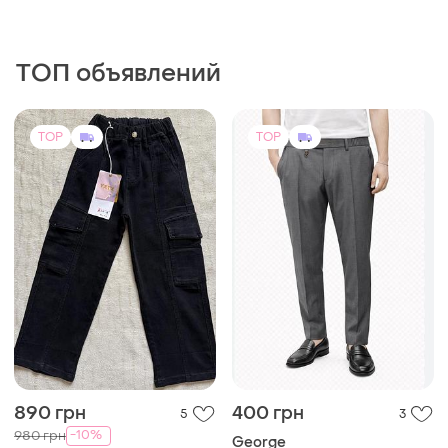
ТОП объявлений
TOP
TOP
890 грн
400 грн
5
3
-10%
980 грн
George