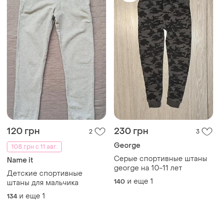
120 грн
230 грн
2
3
George
108 грн с 11 авг.
Серые спортивные штаны
Name it
george на 10-11 лет
Детские спортивные
и еще
1
140
штаны для мальчика
и еще
1
134