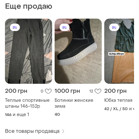
Еще продаю
200 грн
1000 грн
200 грн
0
12
Теплые спортивные
Ботинки женские
Юбка теплая
штаны 146-152р
зима
и е
42 / XL / 50
и еще
1
40
146
Все товары продавца