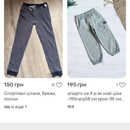
150 грн
195 грн
0
1
Спортивні штани, брюки,
🌿карго на 4 р як нові ціна
лосіни
-195г🌿д58 см крок-39 см
пояс-24 см
и еще
1
104
146
Загружайте приложение
Покупайте вещи и общайтесь в любом месте