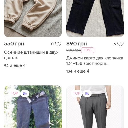
550 грн
890 грн
0
6
-10%
980 грн
Осенние штанишки в двух
цветах
Джинси карго для хлопчика
134–158 зріст чорні
и еще
4
92
підліткові штани унісекс
и еще
4
134
для дівчинки
TOP
TOP