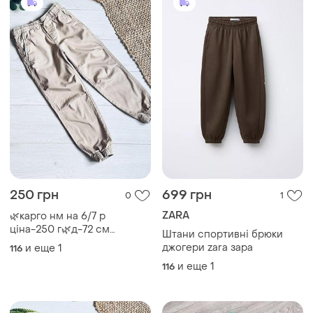
250 грн
699 грн
0
1
ZARA
🌿карго нм на 6/7 р
ціна-250 г🌿д-72 см
Штани спортивні брюки
крок-50 см пояс-29 см
джогери zara зара
и еще
1
116
и еще
1
116