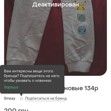
Деактивирован
Вам интересны вещи этого
бренда? Подпишитесь на него,
Деактивирован
1 шт
чтобы узнавать о новинках
Спортивные штаны новые 134р
Хорошо
Подписаться на бренд
Sinsay
200 грн