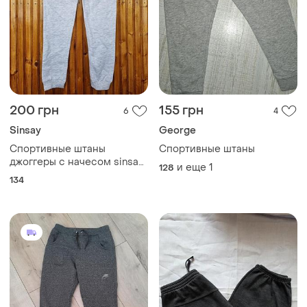
200 грн
155 грн
6
4
Sinsay
George
Спортивные штаны
Спортивные штаны
джоггеры с начесом sinsay
и еще
1
128
для мальчика.
134