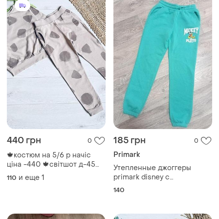
440 грн
185 грн
0
0
Primark
🍁костюм на 5/6 р начіс
ціна -440 🍁світшот д-45
Утепленные джоггеры
см р-39 см 🍁штани д-71 см
primark disney с
и еще
1
110
крок -48 с
изображением микки мауса
140
9-10 лет