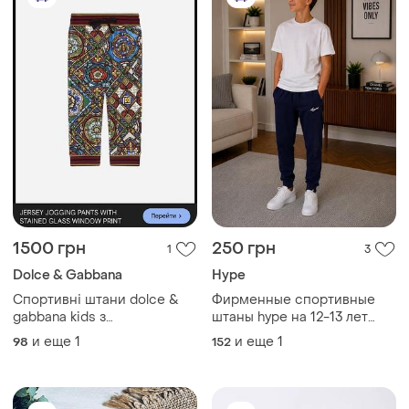
1500 грн
250 грн
1
3
Dolce & Gabbana
Hype
Спортивні штани dolce &
Фирменные спортивные
gabbana kids з
штаны hype на 12-13 лет
орнаментальним принтом
(100%коттон )
и еще
1
и еще
1
98
152
для хлопчика 3 років