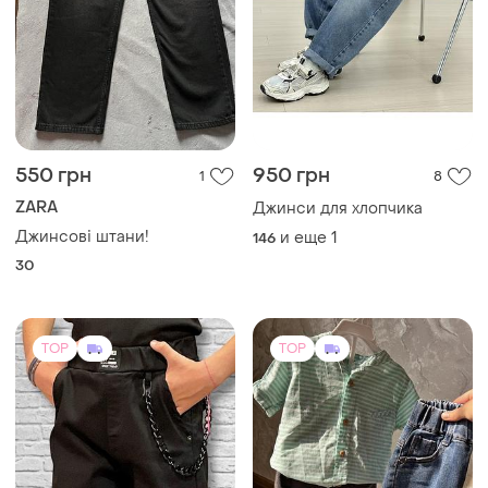
550 грн
950 грн
1
8
ZARA
Джинси для хлопчика
Джинсові штани!
и еще
1
146
30
TOP
TOP