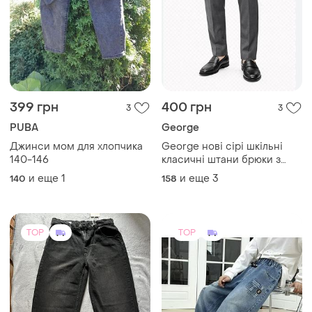
399 грн
400 грн
3
3
PUBA
George
Джинси мом для хлопчика
George нові сірі шкільні
140-146
класичні штани брюки з
утяжкою на 15-16 років
и еще
1
и еще
3
140
158
TOP
TOP