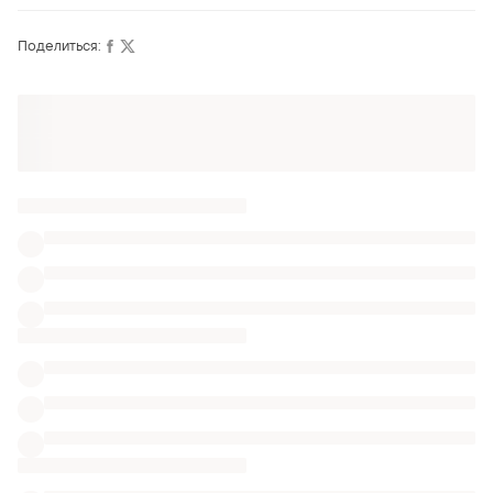
Поделиться:
Оформляй подписку SMART
Получи заказ с бесплатной доставкой