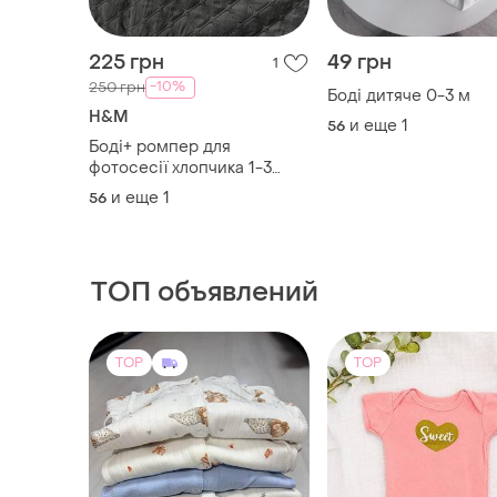
225 грн
49 грн
1
-10%
250 грн
Боді дитяче 0-3 м
H&M
и еще
1
56
Боді+ ромпер для
фотосесії хлопчика 1-3
місяці
и еще
1
56
ТОП объявлений
TOP
TOP