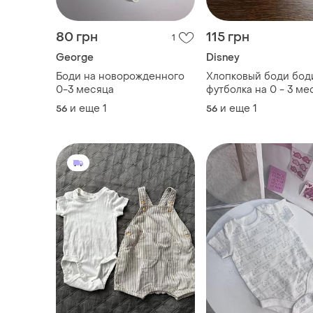
80 грн
115 грн
1
George
Disney
Боди на новорожденного
Хлопковый боди бод
0-3 месяца
футболка на 0 - 3 ме
disney
и еще
1
и еще
1
56
56