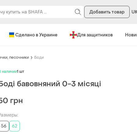
Добавить товар
U
Сделано в Украине
Для защитников
Нови
ечки, песочники
Боди
В наличии
1 шт
Боді бавовняний 0-3 місяці
50 грн
Размеры:
56
62