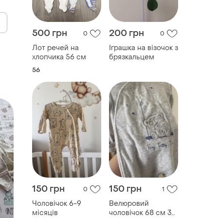
500 грн
200 грн
0
0
Лот речей на
Іграшка на візочок з
хлопчика 56 см
брязкальцем
56
150 грн
150 грн
0
1
Чоловічок 6-9
Велюровий
місяців
чоловічок 68 см 3-