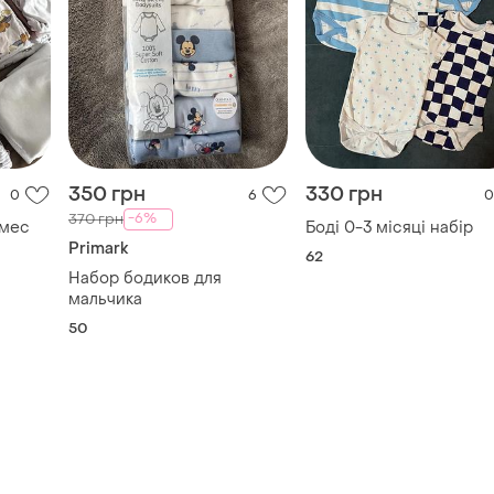
350 грн
330 грн
0
6
0
-6%
370 грн
3мес
Боді 0-3 місяці набір
Primark
62
Набор бодиков для
мальчика
50