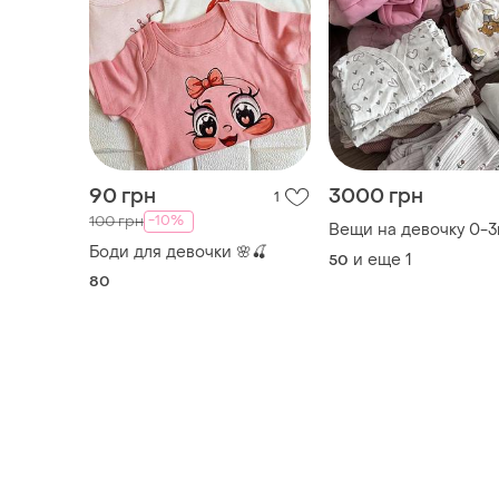
90 грн
3000 грн
1
-10%
100 грн
Вещи на девочку 0-
Боди для девочки 🌸🍒
и еще
1
50
80