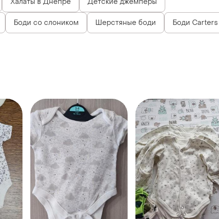
Халаты в Днепре
Детские джемперы
Боди со слоником
Шерстяные боди
Боди Carters