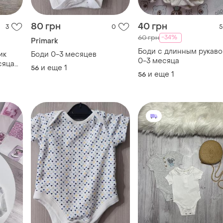
80 грн
40 грн
3
0
5
-34%
60 грн
Primark
Боди с длинным рукав
ик
Боди 0-3 месяцев
0-3 месяца
сяца
и еще
1
56
и еще
1
56