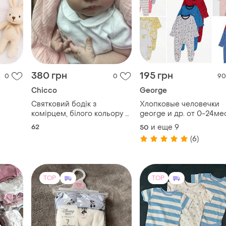
380 грн
195 грн
0
0
90
Chicco
George
Святковий бодік з
Хлопковые человечки
комірцем, білого кольору з
george и др. от 0-24ме
вишивкою до 3-4м від
поштучно.
62
и еще
9
50
народження 62р
(6)
TOP
TOP