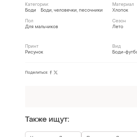
Категории:
Материал
Боди
Боди, человечки, песочники
Хлопок
Пол
Сезон
Для мальчиков
Лето
Принт
Вид
Рисунок
Боди-футб
Поделиться:
Оформляй подписку SMART
Получи заказ с бесплатной доставкой
Также ищут: