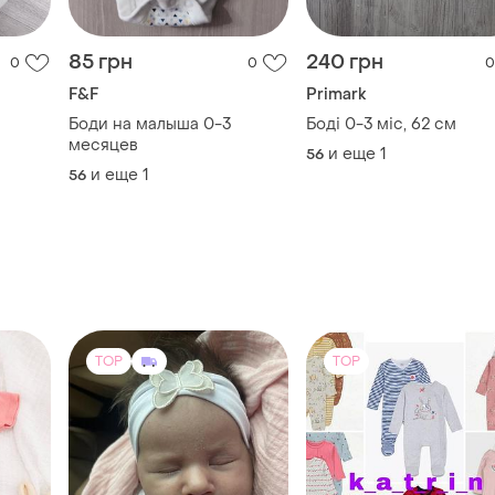
85 грн
240 грн
0
0
0
F&F
Primark
Боди на малыша 0-3
Боді 0-3 міс, 62 см
месяцев
и еще
1
56
и еще
1
56
TOP
TOP