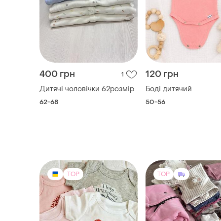
400 грн
120 грн
1
Дитячі чоловічки 62розмір
Боді дитячий
62-68
50-56
TOP
TOP