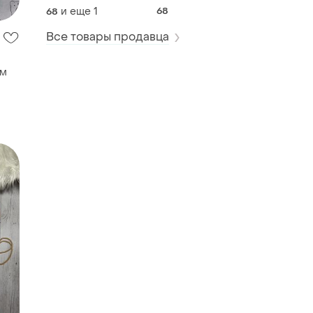
6 місяців
и еще
1
68
68
Все товары продавца
ом