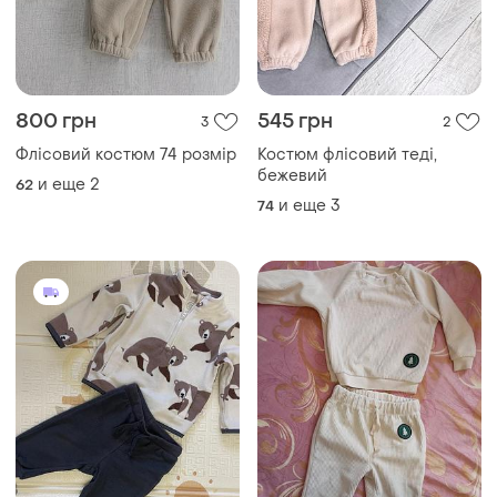
800 грн
545 грн
3
2
Флісовий костюм 74 розмір
Костюм флісовий теді,
бежевий
и еще
2
62
и еще
3
74