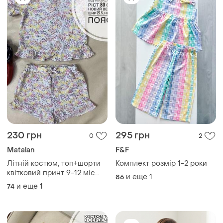
230 грн
295 грн
0
2
Мatalan
F&F
Літній костюм, топ+шорти
Комплект розмір 1-2 роки
квітковий принт 9-12 міс
и еще
1
86
ріст 74-80 на дівчинку
и еще
1
74