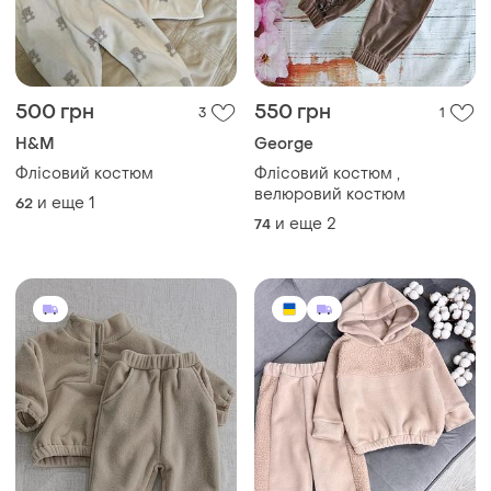
500 грн
550 грн
3
1
H&M
George
Флісовий костюм
Флісовий костюм ,
велюровий костюм
и еще
1
62
и еще
2
74