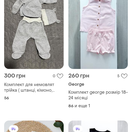
300 грн
260 грн
0
5
George
Комплект для немовлят
трійка ( штанці, кімоно,
Комплект george розмір 18-
шапочка)
24 місяці
56
и еще
1
86