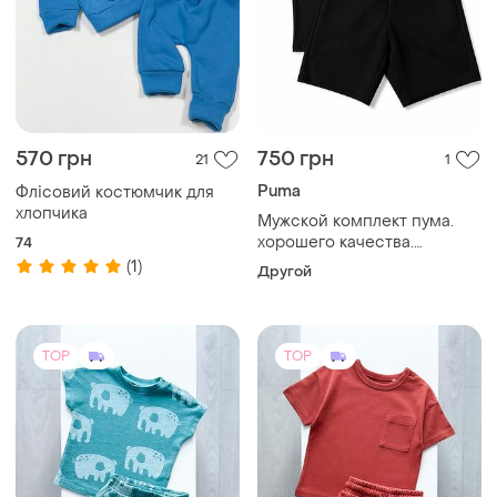
570 грн
750 грн
21
1
Puma
Флісовий костюмчик для
хлопчика
Мужской комплект пума.
хорошего качества.
74
туречева
(1)
Другой
TOP
TOP