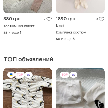
380 грн
1890 грн
2
0
Next
Костюм, комплект
Комплект костюм
и еще
1
68
и еще
6
50
ТОП объявлений
TOP
TOP