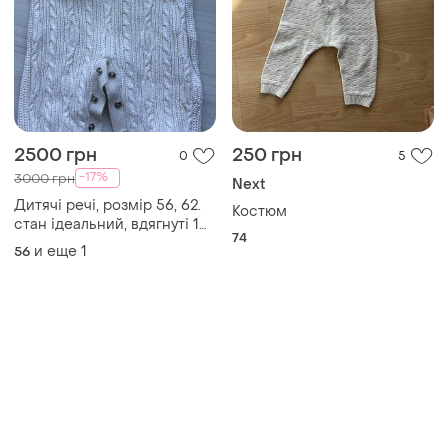
2500 грн
250 грн
0
5
-17%
3000 грн
Next
Дитячі речі, розмір 56, 62.
Костюм
стан ідеальний, вдягнуті 1
74
раз
и еще
1
56