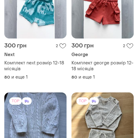
300 грн
300 грн
2
2
Next
George
Комплект next розмір 12-18
Комплект george розмір 12-
місяців
18 місяців
и еще
1
и еще
1
80
80
TOP
TOP