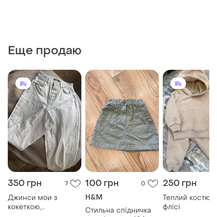
Еще продаю
350 грн
100 грн
250 грн
7
0
H&M
Джинси мои з
Теплий костюм
кокеткою,
флісі
Стильна спідничка
блакитного кольору