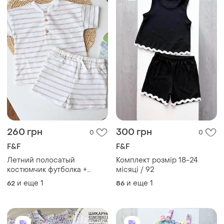
260 грн
300 грн
0
0
F&F
F&F
Летний полосатый
Комплект розмір 18-24
костюмчик футболка +
місяці / 92
шорты f&amp;f на малыша
и еще
1
и еще
1
62
86
3-6 мес