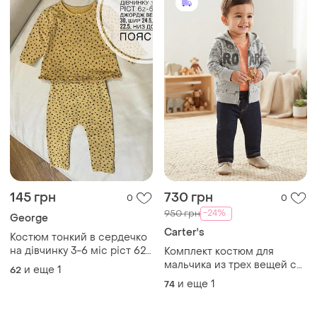
145 грн
730 грн
0
0
-24%
950 грн
George
Carter's
Костюм тонкий в сердечко
на дівчинку 3-6 міс ріст 62-
Комплект костюм для
68 від джордж верх дов 30,
мальчика из трех вещей с
и еще
1
62
шир 24.5, рукав 22.5, низ
кардиганом картерс 12м -
и еще
1
74
дов 34.5, пояс 19.5
76 см carter's боди штаны