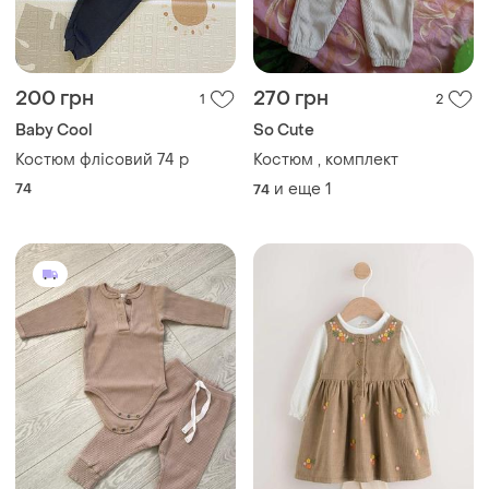
200 грн
270 грн
1
2
Baby Cool
So Cute
Костюм флісовий 74 р
Костюм , комплект
74
и еще
1
74