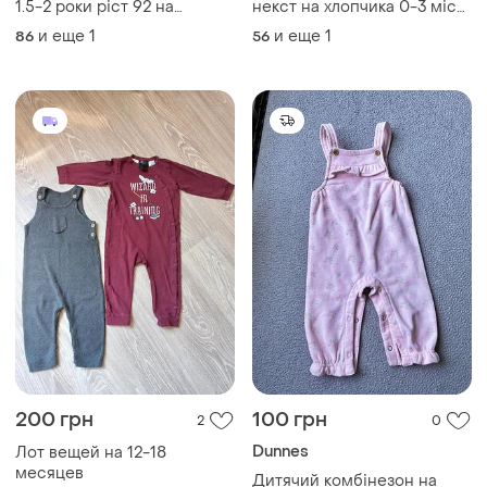
1.5-2 роки ріст 92 на
некст на хлопчика 0-3 міс
дівчинку блуза некст дов
ріст 62 стан ідеальний дов
и еще
1
и еще
1
86
56
36.4, шир 32, штани shein
комб max 51.5, шир 24, боді
дов 44, крок 23.5, пояс 21
довгий рукав
200 грн
100 грн
2
0
Dunnes
Лот вещей на 12-18
месяцев
Дитячий комбінезон на