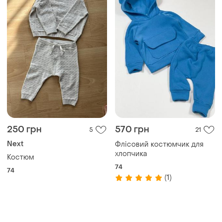
250 грн
570 грн
5
21
Next
Флісовий костюмчик для
хлопчика
Костюм
74
74
(1)