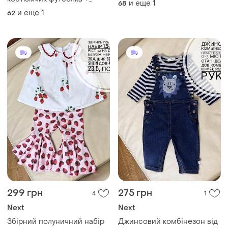
и еще
1
68
шорты f&amp;f на малыша
и еще
1
62
3-6 мес
299 грн
275 грн
4
1
Next
Next
Збірний полуничний набір
Джинсовий комбінезон від