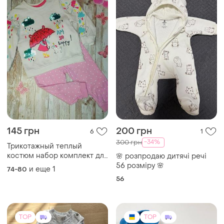
145 грн
200 грн
6
1
-34%
300 грн
Трикотажный теплый
костюм набор комплект для
🌸 розпродаю дитячі речі
девочки
56 розміру 🌸
и еще
1
74-80
56
TOP
TOP