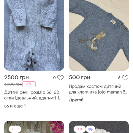
2500 грн
500 грн
0
6
-17%
3000 грн
Продам костюм дитячий
для хлопчика jojo maman !!
Дитячі речі, розмір 56, 62.
на 2 роки
стан ідеальний, вдягнуті 1
Другой
раз
и еще
1
56
TOP
TOP