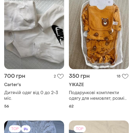
700 грн
350 грн
2
18
Carter's
YIKAZE
Дитячій одяг від 0 до 2-3
Подарункові комплекти
міс.
одягу для немовлят, розмір
62 см.
56
62
TOP
TOP