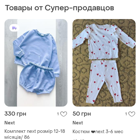
Товары от Супер-продавцов
330 грн
50 грн
1
1
Next
Next
Комплект next розмір 12-18
Костюм ❤️next 3-6 мес
місяців/ 86