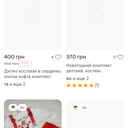
400 грн
570 грн
6
0
-12%
450 грн
Новогодний комплект
детский, костюм
Дитячі костюми в сердечко
новогодний детский,
лосіни кофта комплект
и еще
2
80
и еще
2
74
(1)