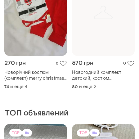
270 грн
570 грн
8
0
Новорічний костюм
Новогодний комплект
(комплект) merry christmas,
детский, костюм
санта клаус
новогодний детский,
и еще
4
и еще
2
74
80
ТОП объявлений
TOP
TOP