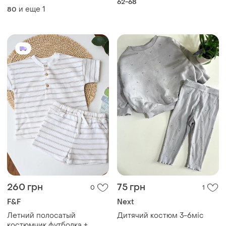
62-68
и еще
1
80
260 грн
75 грн
0
1
F&F
Next
Летний полосатый
Дитячий костюм 3-6міс
костюмчик футболка +