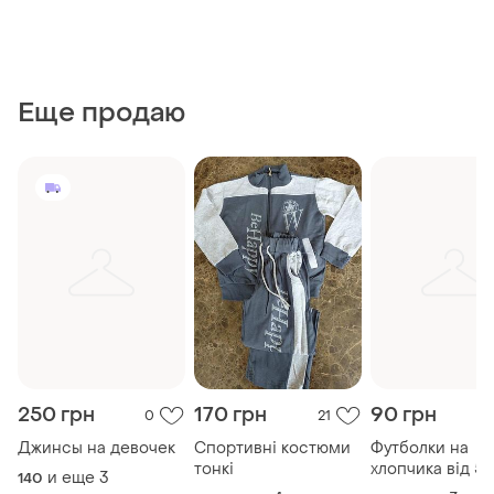
Еще продаю
250 грн
170 грн
90 грн
0
21
Джинсы на девочек
Спортивні костюми
Футболки на
тонкі
хлопчика від 5 
и еще
3
140
років.