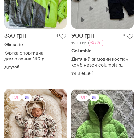
350 грн
900 грн
1
2
-25%
1200 грн
Glissade
Columbia
Куртка спортивна
демісізонна 140 р
Дитячий зимовий костюм
комбінезон columbia з
Другой
термозбереженням
и еще
1
74
TOP
TOP