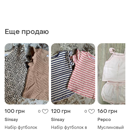
Еще продаю
100 грн
120 грн
160 грн
0
0
Sinsay
Sinsay
Pepco
Набір футболок
Набір футболок в
Муслиновый н