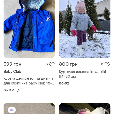
399 грн
800 грн
0
0
Baby Club
Курточка зимова lc waikiki
86-92 см
Куртка демісезонна дитяча
для хлопчика baby club 18-
86-92
24 місяці 86–92 см | синя з
и еще
1
86
капюшоном