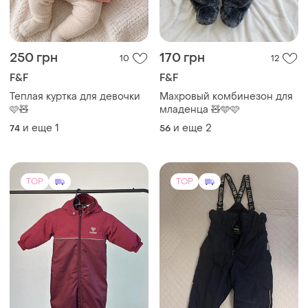
250 грн
170 грн
10
12
F&F
F&F
Теплая куртка для девочки
Махровый комбинезон для
🩷🧸
младенца 🧸🩵🩷
и еще
1
и еще
2
74
56
TOP
TOP