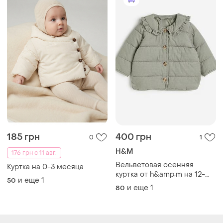
185 грн
400 грн
0
1
H&M
176 грн с 11 авг.
Вельветовая осенняя
Куртка на 0-3 месяца
куртка от h&amp;m на 12-
и еще
1
50
18месяц
и еще
1
80