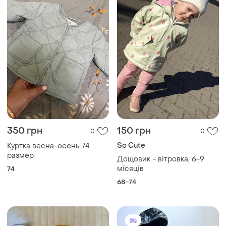
350 грн
150 грн
0
0
So Cute
Куртка весна-осень 74
размер
Дощовик - вітровка, 6-9
місяців
74
68-74