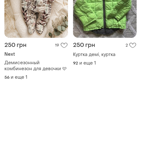
250 грн
250 грн
19
2
Next
Куртка демі, куртка
Демисезонный
и еще
1
92
комбинезон для девочки 🩷
и еще
1
56