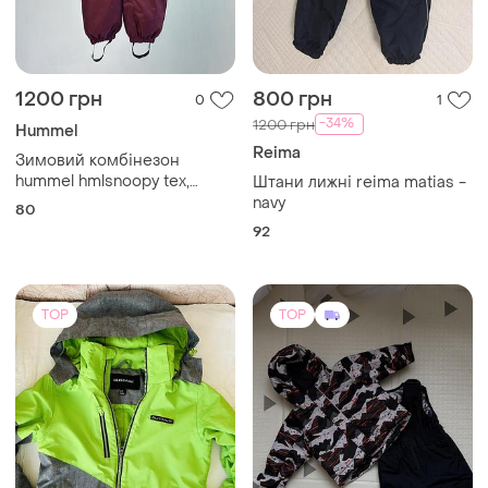
1200 грн
800 грн
0
1
-34%
1200 грн
Hummel
Reima
Зимовий комбінезон
hummel hmlsnoopy tex,
Штани лижні reima matias -
розмір 80
navy
80
92
TOP
TOP