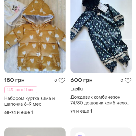
150 грн
600 грн
0
0
Lupilu
143 грн с 11 авг.
Дождевик комбинезон
Набором куртка зима и
74/80 дощовик комбінезон
шапочка 6-9 мес
грязепруф брудопруф
и еще
1
74
и еще
1
68-74
цельный