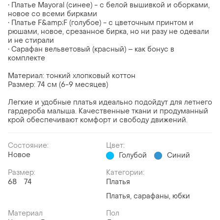
• Платье Mayoral (синее) - с белой вышивкой и оборками,
новое со всеми бирками
• Платье F&amp;F (голубое) - с цветочным принтом и
рюшами, новое, срезанное бирка, но ни разу не одевали
и не стирали
• Сарафан вельветовый (красный) – как бонус в
комплекте
Материал: тонкий хлопковый коттон
Размер: 74 см (6-9 месяцев)
Легкие и удобные платья идеально подойдут для летнего
гардероба малыша. Качественные ткани и продуманный
крой обеспечивают комфорт и свободу движений.
Состояние:
Цвет:
Новое
Голубой
Синий
Размер:
Категории:
68
74
Платья
Платья, сарафаны, юбки
Материал
Пол