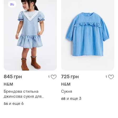
845 грн
725 грн
1
1
H&M
H&M
Брендова стильна
Сукня
джинсова сукня для
и еще
3
68
дівчинки h&m
и еще
6
56