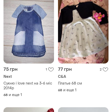
75 грн
77 грн
1
2
Next
C&A
Сукню i love next на 3-6 міс
Платье 68 см
2014р
и еще
1
68
и еще
1
68