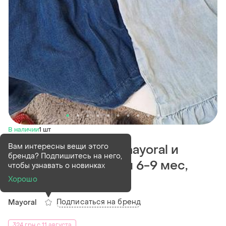
В наличии
1 шт
Вам интересны вещи этого
Комплект платьев mayoral и
бренда? Подпишитесь на него,
f&amp;f для девочки 6-9 мес,
чтобы узнавать о новинках
новые с бирками
Хорошо
Подписаться на бренд
Mayoral
324 грн с 11 августа