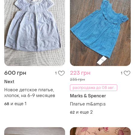
600 грн
223 грн
1
1
235 грн
Next
распродажа до 08 авг.
Новое детское платье,
хлопок, на 6-9 месяцев
Marks & Spencer
и еще
1
68
Платье m&amp;s
и еще
2
62