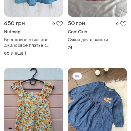
650 грн
50 грн
0
0
Nutmeg
Cool Club
Брендовое стильное
Сукня для дівчинки
джинсовое платье с
74
большим воротником
и еще
1
80
nutmeg для девочки 12-18м