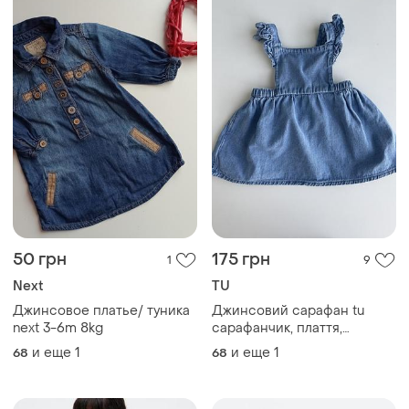
50 грн
175 грн
1
9
Next
TU
Джинсовое платье/ туника
Джинсовий сарафан tu
next 3-6m 8kg
сарафанчик, плаття,
платтячко , 68, 74 80
и еще
1
и еще
1
68
68