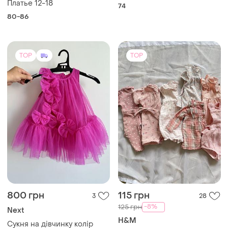
Платье 12-18
74
80-86
TOP
TOP
800 грн
115 грн
3
28
-8%
125 грн
Next
H&M
Сукня на дівчинку колір