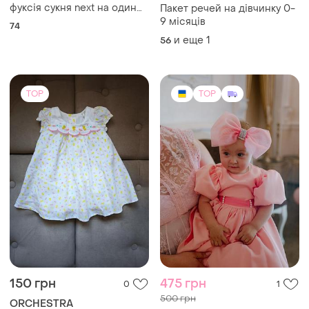
фуксія сукня next на один
Пакет речей на дівчинку 0-
рік
9 місяців
74
и еще
1
56
TOP
TOP
150 грн
475 грн
0
1
500 грн
ORCHESTRA