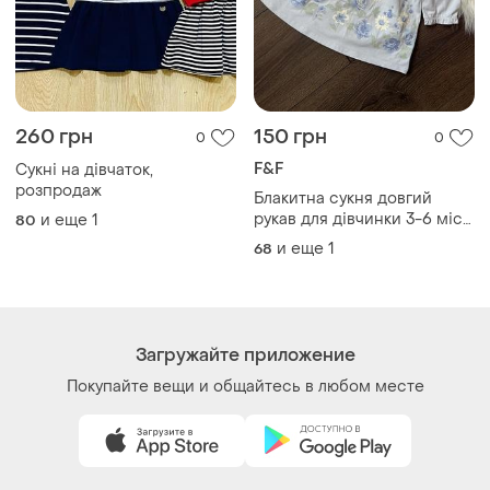
260 грн
150 грн
0
0
F&F
Сукні на дівчаток,
розпродаж
Блакитна сукня довгий
рукав для дівчинки 3-6 міс
и еще
1
80
68 см бавовняна з квітами
и еще
1
68
білими синіми ніжна
Загружайте приложение
Покупайте вещи и общайтесь в любом месте