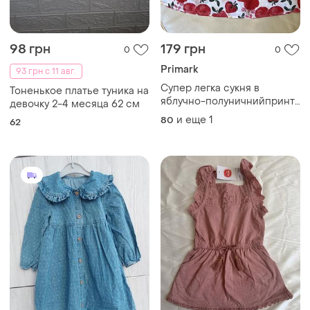
98 грн
179 грн
0
0
Primark
93 грн с 11 авг.
Супер легка сукня в
Тоненькое платье туника на
яблучно-полуничнийпринт
девочку 2-4 месяца 62 см
12-18 міс ріст 86 на
и еще
1
80
62
дівчинку від прімарк як
нова