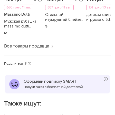
360 грн с 11 авг.
387 грн с 11 авг.
131 грн с 10 авг.
Massimo Dutti
Стильный
детская книга-
изумрудный блейзер
игрушка с 3d
Мужская рубашка
wooman s
фигурками 3д
massimo dutti
S
классический
конструктор
размер m серый
M
пиджак
единороги и
хлопок
магические
существа
Все товары продавца
Поделиться:
Оформляй подписку SMART
Получи заказ с бесплатной доставкой
Также ищут: