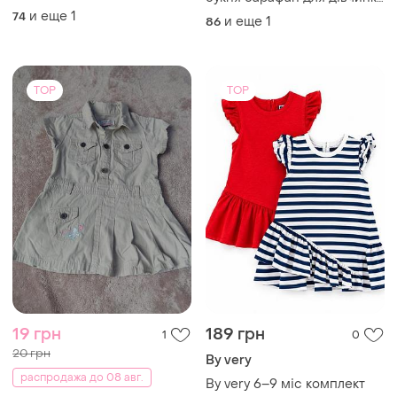
1,5-2 роки 86 см 92 см з
и еще
1
74
и еще
1
86
ромашками hm h&m на літо
проста
TOP
TOP
19 грн
189 грн
1
0
20 грн
By very
распродажа до 08 авг.
By very 6–9 міс комплект