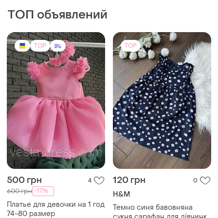
ТОП объявлений
TOP
TOP
500 грн
120 грн
4
0
-17%
600 грн
H&M
Платье для девочки на 1 год
Темно синя бавовняна
74-80 размер
сукня сарафан для дівчинки