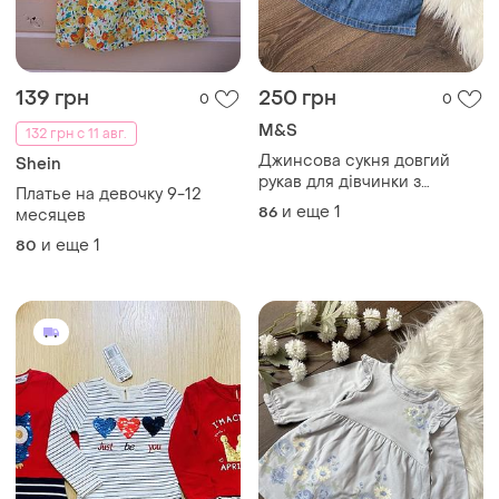
139 грн
250 грн
0
0
M&S
132 грн с 11 авг.
Джинсова сукня довгий
Shein
рукав для дівчинки з
Платье на девочку 9-12
вишитою лисичкою квітами
и еще
1
86
месяцев
на осінь 12-18 см 80 86 см
и еще
1
80