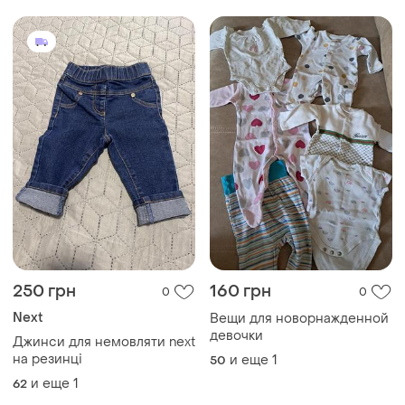
Джинси для немовляти next
на резинці
и еще
1
50
и еще
1
62
Загружайте приложение
Покупайте вещи и общайтесь в любом месте
Как это работает?
Украина, 02121, Киев, Харьковское шоссе, дом 201-
203, буква 4Г
Политика конфиденциальности
Договор-оферта