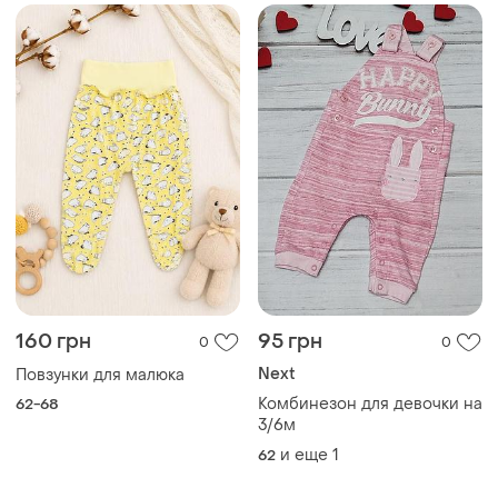
3/6м
и еще
1
62
99 грн
115 грн
0
0
Sinsay
Штанишки 0-3 мес, 56 см
Набір повзунки для
56