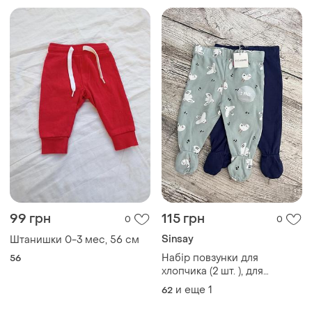
хлопчика (2 шт. ), для
новонародженого і до 2-3-х
и еще
1
62
місяців
250 грн
160 грн
0
0
Next
Вещи для новорнажденной
девочки