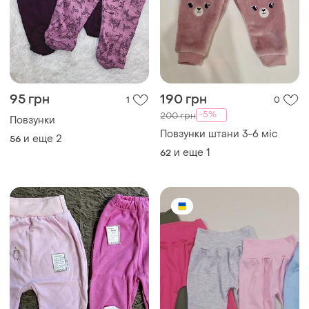
120 грн
85 грн
0
2
-15%
100 грн
Дитячі повзунки
Повзунки дитяі
и еще
1
62
и еще
4
56
ТОП объявлений
TOP
TOP