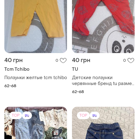
2500 грн
250 грн
0
0
H&M
Next
Речі в гарному стані
Джинси для немовляти next
на резинці
86-92
и еще
1
62