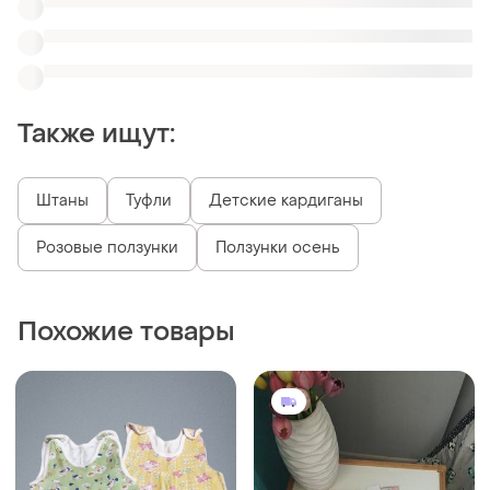
39 грн
210 грн
2
3
Cool Club
Повзунки, чоловічок,
ползунки, человечек
Повзунки
и еще
2
56
и еще
1
62