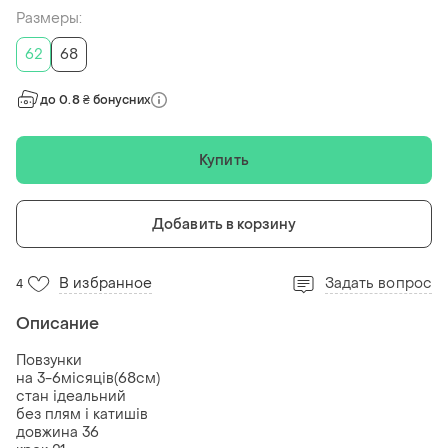
Размеры:
62
68
до 0.8 ₴ бонусних
Купить
Добавить в корзину
В избранное
Задать вопрос
4
Описание
Повзунки
на 3-6місяців(68см)
стан ідеальний
без плям і катишів
довжина 36