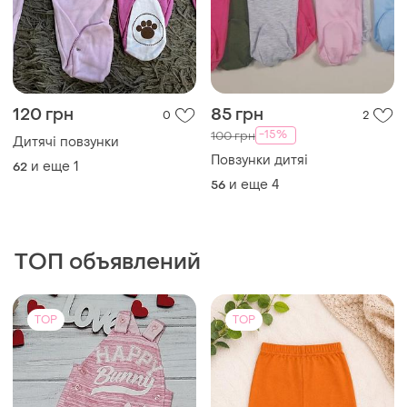
95 грн
150 грн
0
0
Next
Штани дитячі
Комбинезон для девочки на
62-68
3/6м
и еще
1
62
TOP
TOP