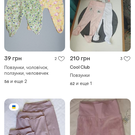
190 грн
50 грн
1
0
Повзунки
Повзунки
и еще
3
и еще
1
56
62