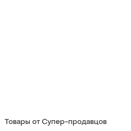
Товары от Супер-продавцов
160 грн
95 грн
0
0
Next
Повзунки для малюка
Комбинезон для девочки на
62-68