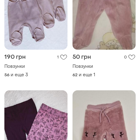
95 грн
190 грн
1
0
-5%
200 грн
Повзунки
Повзунки штани 3-6 міс
и еще
2
56
и еще
1
62