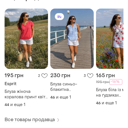
195 грн
230 грн
165 грн
2
3
-16%
195 грн
Esprit
Блуза синьо-
блакитна
Блуза біла із м
Блуза жіноча
100%віскоза італія
на ґудзиках
коралова принт квіти
и еще
1
46
100%віскоза
100%віскоза
и еще
1
46
и еще
1
44
Все товары продавца