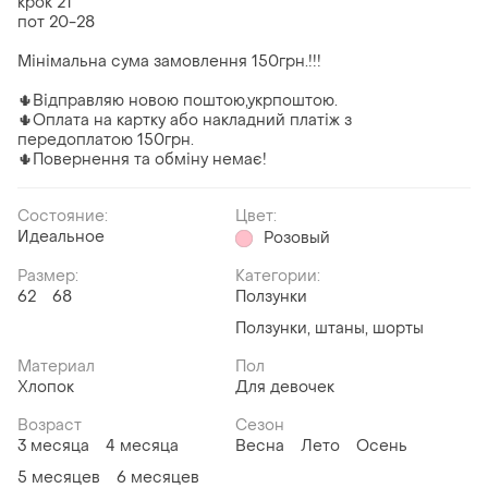
крок 21
пот 20-28
Мінімальна сума замовлення 150грн.!!!
🌵Відправляю новою поштою,укрпоштою.
🌵Оплата на картку або накладний платіж з
передоплатою 150грн.
🌵Повернення та обміну немає!
Состояние:
Цвет:
Идеальное
Розовый
Размер:
Категории:
62
68
Ползунки
Ползунки, штаны, шорты
Материал
Пол
Хлопок
Для девочек
Возраст
Сезон
3 месяца
4 месяца
Весна
Лето
Осень
5 месяцев
6 месяцев