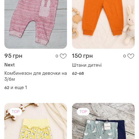
160 грн
115 грн
0
0
Sinsay
Повзунки для малюка
Набір повзунки для
62-68
хлопчика (2 шт. ), для
новонародженого і до 2-3-х
и еще
1
62
місяців
TOP
TOP