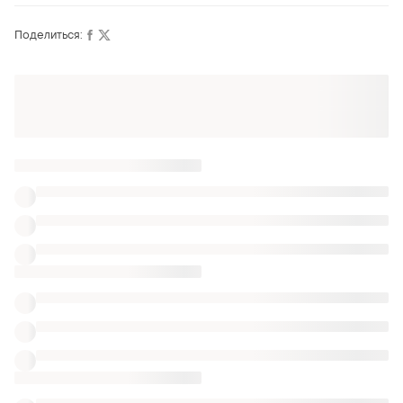
Поделиться:
Оформляй подписку SMART
Получи заказ с бесплатной доставкой
Также ищут:
Штаны
Туфли
Детские кардиганы
Розовые ползунки
Ползунки осень
Похожие товары