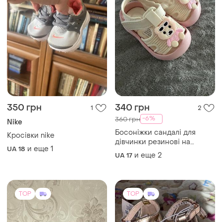
350 грн
340 грн
1
2
-6%
360 грн
Nike
Босоніжки сандалі для
Кросівки nike
дівчинки резинові на
и еще
1
UA 18
ліпучці відкриті рожеві
и еще
2
UA 17
бежеві мягкі 12см
TOP
TOP