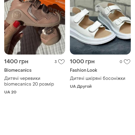
1400 грн
1000 грн
3
0
Biomecanics
Fashion Look
Дитячі черевики
Дитячі шкіряні босоніжки
biomecanics 20 розмір
UA Другой
UA 20