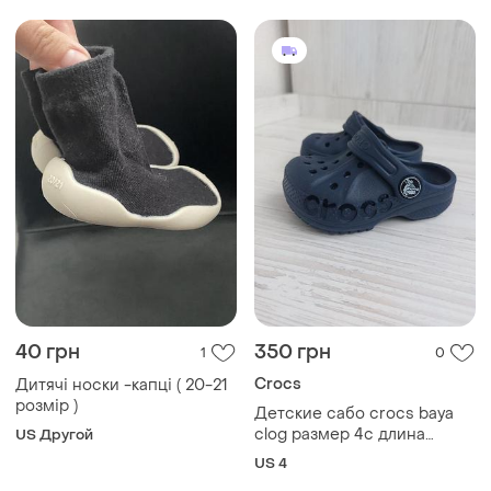
40 грн
350 грн
1
0
Crocs
Дитячі носки -капці ( 20-21
розмір )
Детские сабо crocs baya
clog размер 4c длина
US Другой
стельки 12,5см
US 4
Загружайте приложение
Покупайте вещи и общайтесь в любом месте