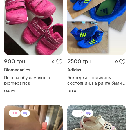
900 грн
2500 грн
0
0
Biomecanics
Adidas
Первая обувь малыша
Боксерки в отличном
biomecanics
состоянии. на ринге были 3
раза. качественные и
UA 21
US 4
легкие.
TOP
TOP