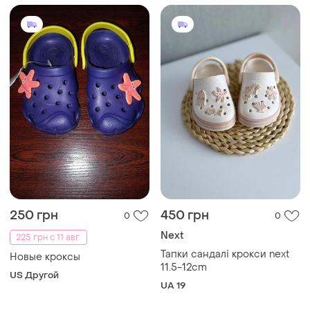
250 грн
450 грн
0
0
Next
225 грн с 11 авг.
Тапки сандалі крокси next
Новые кроксы
11.5-12cm
US Другой
UA 19