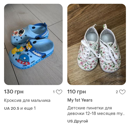
130 грн
110 грн
1
2
My 1st Years
Кроксив для мальчика
Детские пинетки для
и еще
1
UA 20.5
девочки 12-18 месяцев my
1st years
US Другой