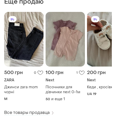
Еще продаю
500 грн
100 грн
200 грн
0
1
ZARA
Next
Next
Джинси zara mom
Пісочники для
Кеди , кросівки
чорні
дівчинки next 0-1м
UA 19
M
и еще
1
50
Все товары продавца