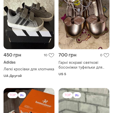
450 грн
700 грн
10
0
Adidas
Гарні яскраві святкові
босоніжки туфельки для
Легкі кросівки для хлопчика
дівчинки із
US 5
UA Другой
TOP
TOP