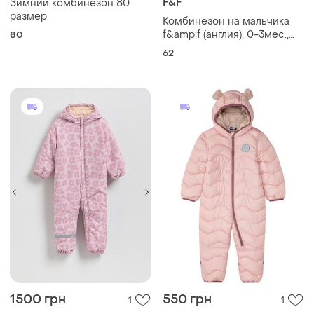
F&F
Зимний комбинезон 80
размер
Комбинезон на мальчика
f&amp;f (англия), 0-3мес.,
80
62см
62
1500 грн
550 грн
1
1