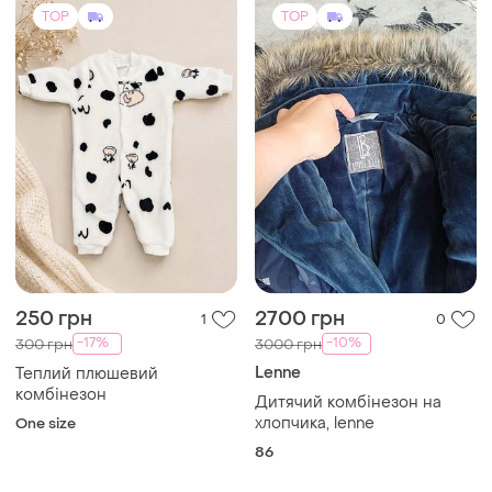
TOP
TOP
250 грн
2700 грн
1
0
-17%
-10%
300 грн
3000 грн
Lenne
Теплий плюшевий
комбінезон
Дитячий комбінезон на
хлопчика, lenne
One size
86