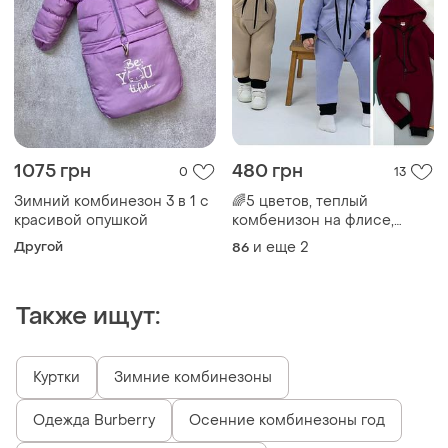
1075 грн
480 грн
0
13
Зимний комбинезон 3 в 1 с
🌈5 цветов, теплый
красивой опушкой
комбенизон на флисе,
теплый комбенизон на
Другой
и еще
2
86
флисе, зимний комбенизон
на флисе
Также ищут:
Куртки
Зимние комбинезоны
Одежда Burberry
Осенние комбинезоны год