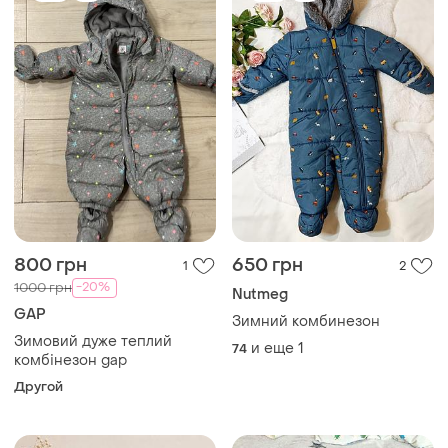
800 грн
650 грн
1
2
-20%
1000 грн
Nutmeg
GAP
Зимний комбинезон
Зимовий дуже теплий
и еще
1
74
комбінезон gap
Другой