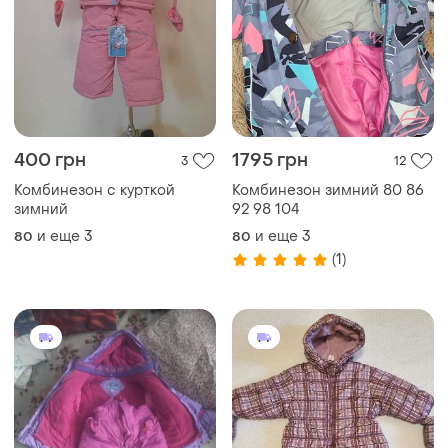
400 грн
1795 грн
3
12
Комбинезон с курткой
Комбинезон зимний 80 86
зимний
92 98 104
и еще
3
и еще
3
80
80
(1)