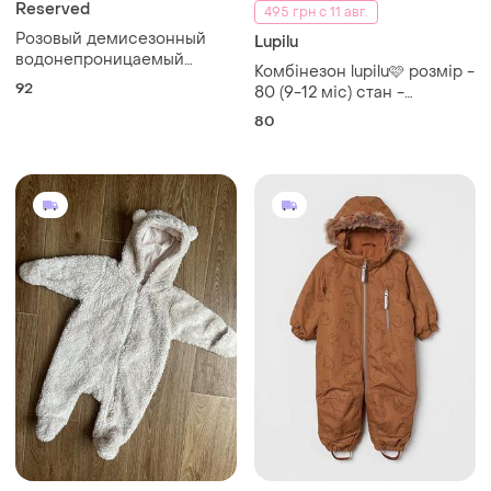
Reserved
495 грн с 11 авг.
Розовый демисезонный
Lupilu
водонепроницаемый
Комбінезон lupilu🩷 розмір -
комбинезон для девочки
92
80 (9-12 міс) стан -
reserved
ідеальний
80