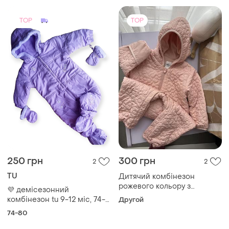
TOP
TOP
250 грн
300 грн
2
2
TU
Дитячий комбінезон
рожевого кольору з
💜 демісезонний
стьобаним візерунком та
комбінезон tu 9-12 міс, 74-
Другой
капюшоном.
80 см на флісі
74-80