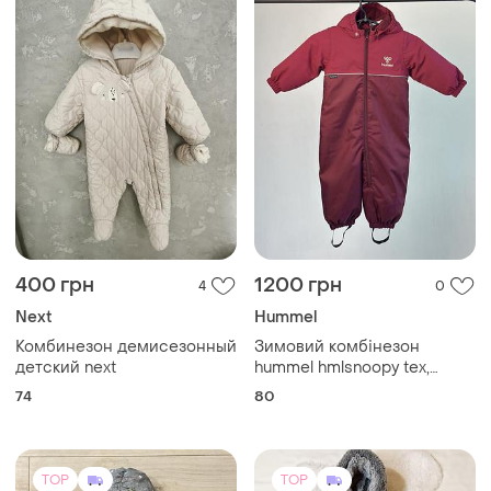
400 грн
1200 грн
4
0
Next
Hummel
Комбинезон демисезонный
Зимовий комбінезон
детский next
hummel hmlsnoopy tex,
розмір 80
74
80
TOP
TOP