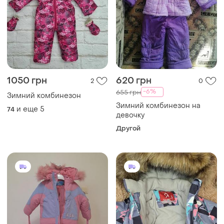
1050 грн
620 грн
2
0
-6%
655 грн
Зимний комбинезон
Зимний комбинезон на
и еще
5
74
девочку
Другой