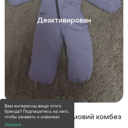
Деактивирован
Деактивирован
1 шт
Вам интересны вещи этого
бренда? Подпишитесь на него,
Продам дитячий зимовий комбез
чтобы узнавать о новинках
дуже теплий
Хорошо