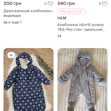
200 грн
540 грн
0
3
Демісезонний комбінезон-
486 грн с 11 авг.
ведмедик
H&M
и еще
1
56
Комбінезон h&m🐻 розмір
74(6-9м) стан- ідеальний,
але немає капюшону
74