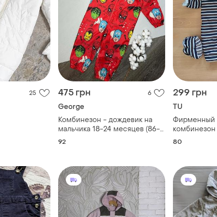
475 грн
299 грн
25
6
George
TU
Комбинезон - дождевик на
Фирменный 
мальчика 18-24 месяцев (86-
комбинезон 
92 см), george.
92
80