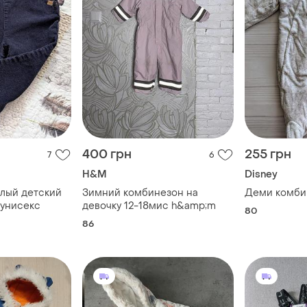
400 грн
255 грн
7
6
H&M
Disney
лый детский
Зимний комбинезон на
Деми комби
 унисекс
девочку 12-18мис h&amp;m
80
86