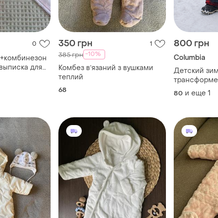
350 грн
800 грн
0
1
-10%
385 грн
Columbia
 +комбинезон
выписка для
Комбез вʼязаний з вушками
Детский зи
с
теплий
трансформе
snuggly bunny
68
и еще
1
80