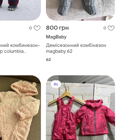
800 грн
0
0
MagBaby
мний комбинезон-
Демісезонний комбінезон
р columbia
magbaby 62
 (18 мес.)
62