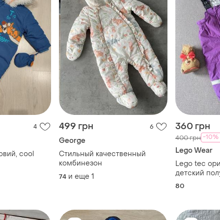
499 грн
360 грн
4
6
-10%
400 грн
George
Lego Wear
вий, cool
Стильный качественный
комбинезон
Lego teс ор
детский по
и еще
1
74
80