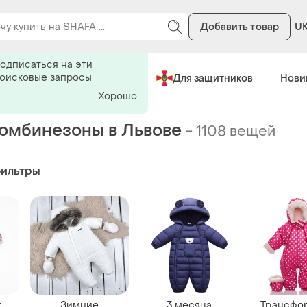
Добавить товар
U
ь на поиск
одписаться на эти
поисковые запросы
Сделано в Украине
Для защитников
Нови
Хорошо
омбинезоны в Львове
-
1108 вещей
фильтры
к
Зимние
3 месяца
Трансфо