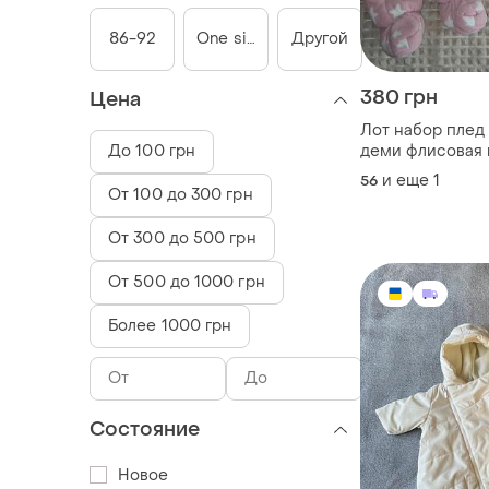
86-92
One size
Другой
380 грн
Цена
Лот набор плед
До 100 грн
деми флисовая 
девочки 0-3 ме
и еще
1
56
От 100 до 300 грн
От 300 до 500 грн
От 500 до 1000 грн
Более 1000 грн
Состояние
Новое