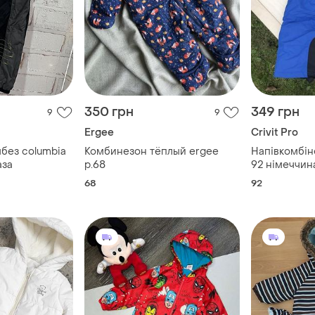
350 грн
349 грн
9
9
Ergee
Crivit Pro
без columbia
Комбинезон тёплый ergee
Напівкомбін
аза
р.68
92 німеччин
68
92