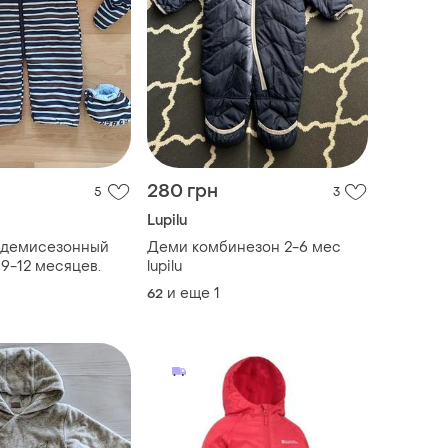
280 грн
5
3
Lupilu
демисезонный
Деми комбинезон 2-6 мес
9-12 месяцев.
lupilu
и еще
1
62