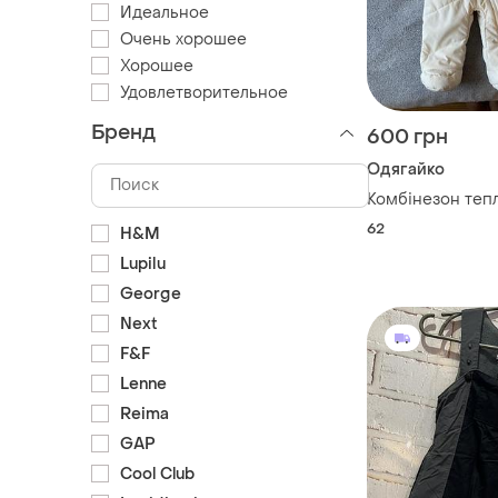
Идеальное
Очень хорошее
Хорошее
Удовлетворительное
Бренд
600 грн
Одягайко
Комбінезон теп
62
H&M
Lupilu
George
Next
F&F
Lenne
Reima
GAP
Cool Club