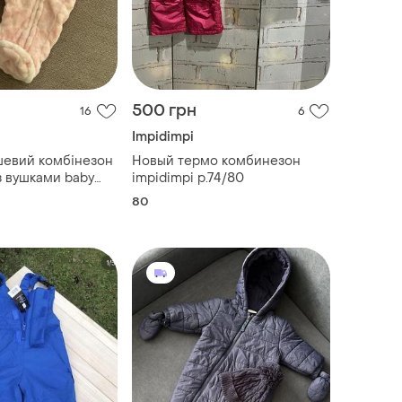
500 грн
16
6
Impidimpi
шевий комбінезон
Новый термо комбинезон
з вушками baby
impidimpi р.74/80
80