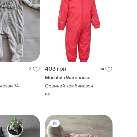
403 грн
3
14
Mountain Warehouse
незон 74
Осенний комбинезон
86