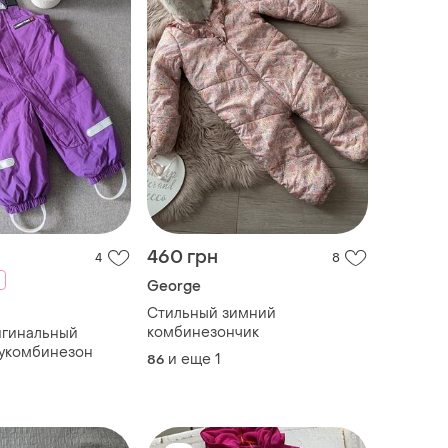
460 грн
4
8
George
Стильный зимний
комбинезончик
игинальный
лукомбинезон
и еще
1
86