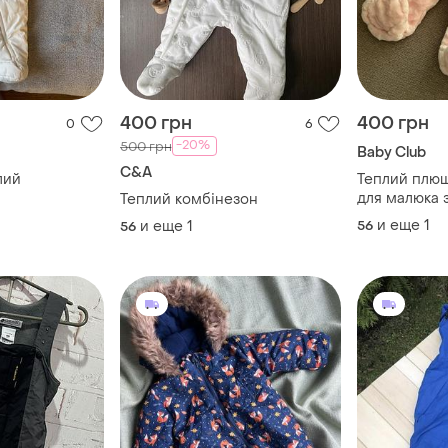
400 грн
400 грн
0
6
-20%
500 грн
Baby Club
C&A
лий
Теплий плю
для малюка 
Теплий комбінезон
club c&a
и еще
1
и еще
1
56
56