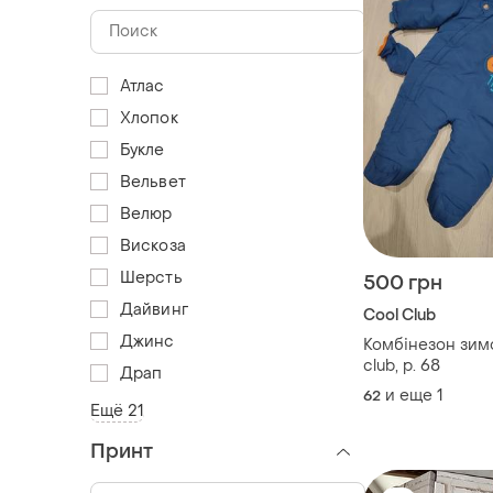
Атлас
Хлопок
Букле
Вельвет
Велюр
Вискоза
Шерсть
500 грн
Дайвинг
Cool Club
Джинс
Комбінезон зимо
club, р. 68
Драп
и еще
1
62
Ещё 21
Принт