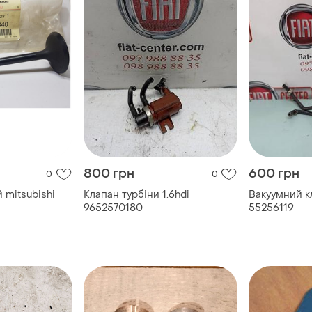
800 грн
600 грн
0
0
 mitsubishi
Клапан турбіни 1.6hdi
Вакуумний кл
9652570180
55256119