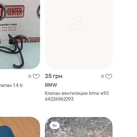
25 грн
0
0
BMW
апан 1.4 b
Клапан вентиляции bmw e92
64226962293