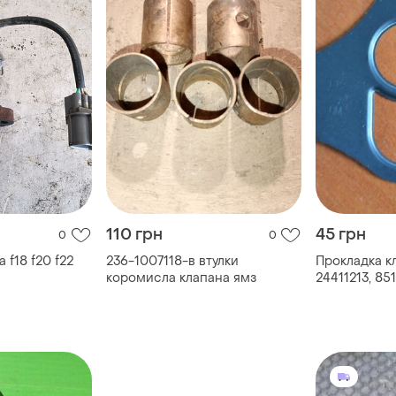
110 грн
45 грн
0
0
 f18 f20 f22
236-1007118-в втулки
Прокладка к
коромисла клапана ямз
24411213, 85