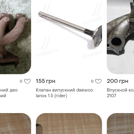
155 грн
200 грн
0
0
кний део
Клапан випускний daewoo
Впускной ко
ний
lanos 1.5 (rider)
2107