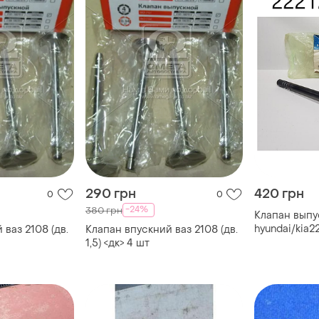
290 грн
420 грн
0
0
-24%
380 грн
Клапан выпу
hyundai/kia2
 ваз 2108 (дв.
Клапан впускний ваз 2108 (дв.
1,5) <дк> 4 шт