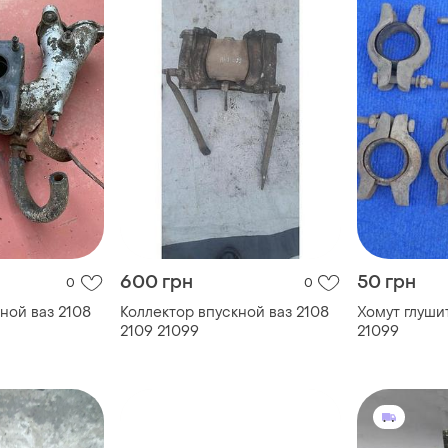
600 грн
50 грн
0
0
ной ваз 2108
Коллектор впускной ваз 2108
Хомут глуши
2109 21099
21099