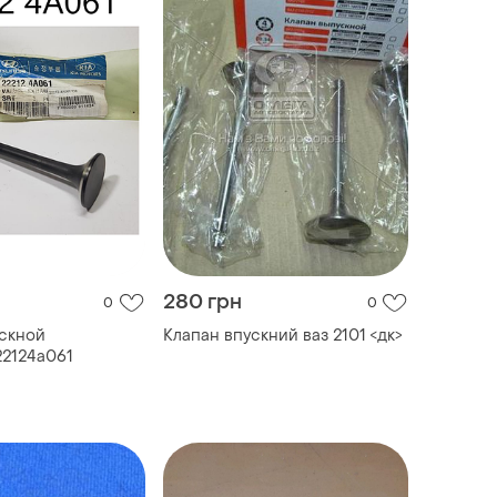
280 грн
0
0
скной
Клапан впускний ваз 2101 <дк>
22124a061