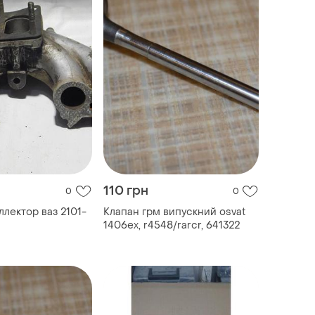
110 грн
0
0
ллектор ваз 2101-
Клапан грм випускний osvat
1406ex, r4548/rarcr, 641322