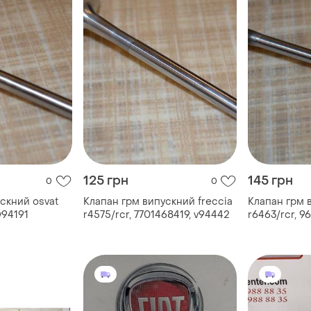
125 грн
145 грн
0
0
скний osvat
Клапан грм випускний freccia
Клапан грм 
v94191
r4575/rcr, 7701468419, v94442
r6463/rcr, 9
96830500