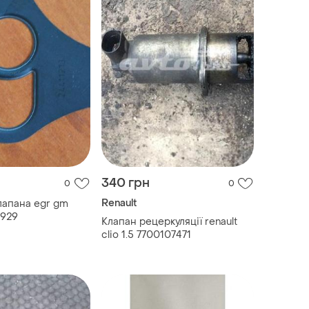
340 грн
0
0
Renault
лапана egr gm
1929
Клапан рецеркуляції renault
clio 1.5 7700107471