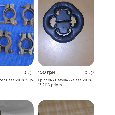
150 грн
2
0
теля ваз 2108 2109
Кріплення глушника ваз 2108-
15,2110 priora