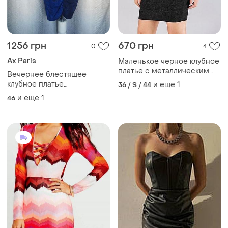
1256 грн
670 грн
0
4
Ax Paris
Маленькое черное клубное
платье с металлическим
Вечернее блестящее
блеском, блестящее плаття
клубное платье
и еще
1
36 / S / 44
бахрома
праздничное новогоднее
и еще
1
46
платье люрекс