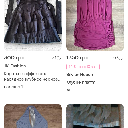
300 грн
1350 грн
2
0
JK-Fashion
1215 грн с 13 авг.
Короткое эффектное
Silvian Heach
нарядное клубное черное
Клубне плаття
платье jk2
и еще
1
S
M