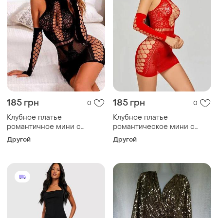
185 грн
185 грн
0
0
Клубное платье
Клубное платье
романтичное мини с
романтическое мини с
нарукавниками однотонное
нарукавниками однотонное
Другой
Другой
черное xs-l
красное xs-l