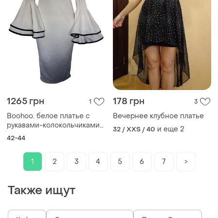
1265 грн
178 грн
1
3
Boohoo. белое платье с
Вечернее клубное платье
рукавами-колокольчиками
и еще
2
32 / XXS / 40
и черной отделкой женское
42-44
белое клубное платье-
карандаш, платье
1
2
3
4
5
6
7
>
Также ищут