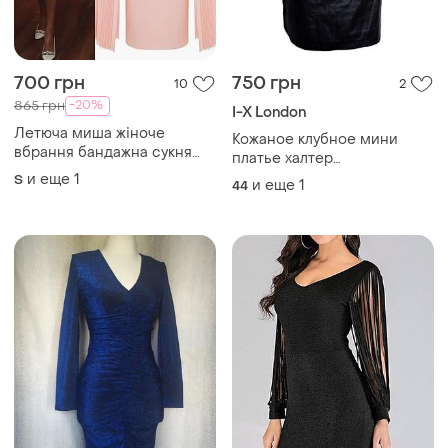
700 грн
750 грн
10
2
-20%
865 грн
I-X London
Летюча миша жіноче
Кожаное клубное мини
вбрання бандажна сукня
платье халтер
клубна вечірня
декорированное стразами,
и еще
1
S
и еще
1
44
летнее вечернее клубное
маленькое черное платье
обнаженные плечи узкие
бедра искусственная кожа