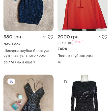
380 грн
2000 грн
10
6
-12%
2250 грн
New Look
ZARA
Шикарна клубна блискуча
сукня актуального крою
Платье клубное zara
и еще
1
38 / M / 46
M