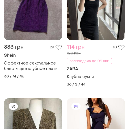
333 грн
114 грн
29
10
120 грн
Shein
распродажа до 09 авг.
Эффектное сексуальное
блестящее клубное платье
ZARA
на тонких бретельках
38 / M / 46
Клубна сукня
36 / S / 44