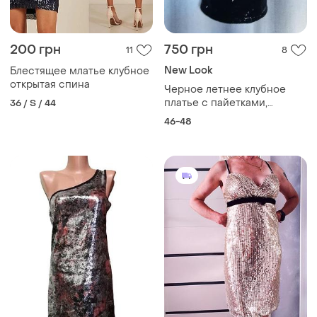
200 грн
750 грн
11
8
New Look
Блестящее млатье клубное
открытая спина
Черное летнее клубное
платье с пайетками,
36 / S / 44
блестящее вечернее
46-48
платье, сарафан клубное
платье