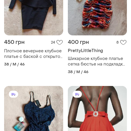
450 грн
400 грн
24
8
PrettyLittleThing
Плотное вечернее клубное
платье с баской с открытой
Шикарное клубное платье
спиной
сетка бюстье на подкладке
38 / M / 46
с драпировкой
38 / M / 46