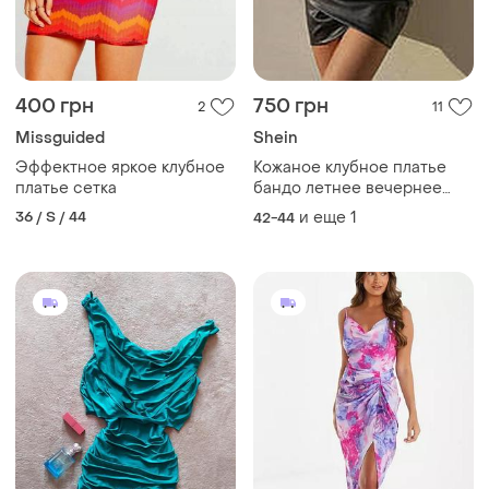
400 грн
750 грн
2
11
Missguided
Shein
Эффектное яркое клубное
Кожаное клубное платье
платье сетка
бандо летнее вечернее
клубное мини платье
36 / S / 44
и еще
1
42-44
обнаженные плечи
искусственная кожа
маленькое черное платье в
стиле пин ап бурлеск