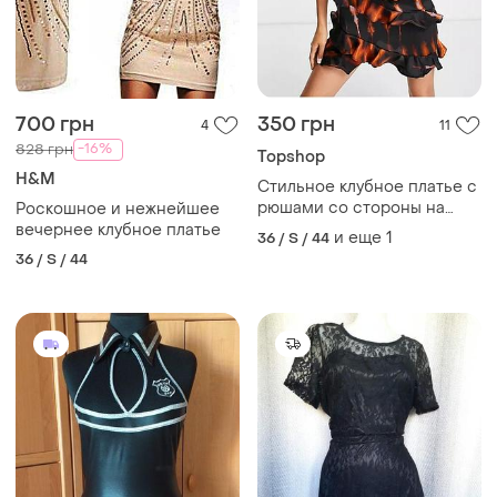
700 грн
350 грн
4
11
-16%
828 грн
Topshop
H&M
Стильное клубное платье с
рюшами со стороны на
Роскошное и нежнейшее
молнии
вечернее клубное платье
и еще
1
36 / S / 44
36 / S / 44