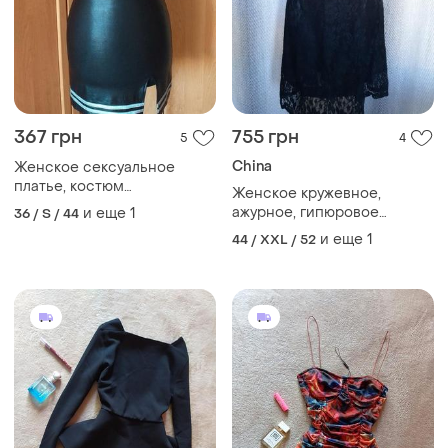
367 грн
755 грн
5
4
China
Женское сексуальное
платье, костюм
Женское кружевное,
полицейского, облегающее
ажурное, гипюровое
и еще
1
36 / S / 44
платье, клубная одежда
платье. женское гипюровое
и еще
1
44 / XXL / 52
платье, маленькое ажурное
клубное черное платье