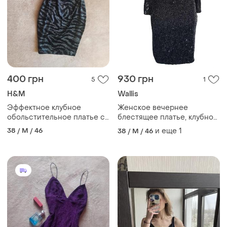
400 грн
930 грн
5
1
H&M
Wallis
Эффектное клубное
Женское вечернее
обольстительное платье с
блестящее платье, клубное
полу открытой спиной
платье новогоднее
38 / M / 46
и еще
1
38 / M / 46