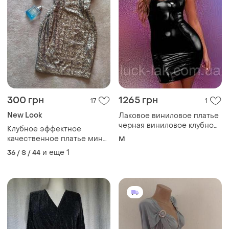
300 грн
1265 грн
17
1
New Look
Лаковое виниловое платье
черная виниловое клубное
Клубное эффектное
платье26анс
качественное платье мини
M
на одно плечо в мелкую
и еще
1
36 / S / 44
матовую пайетку