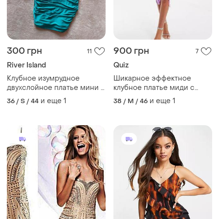
300 грн
900 грн
11
7
River Island
Quiz
Клубное изумрудное
Шикарное эффектное
двухслойное платье мини в
клубное платье миди с
присборку
драпировкой
и еще
1
и еще
1
36 / S / 44
38 / M / 46