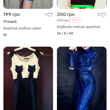
199 грн
200 грн
1
2
-26%
270 грн
Primark
Клубное платье quontum
Коротка клубна сукня
36 / S / 44
M