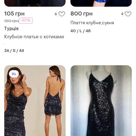
105 грн
800 грн
6
4
-30%
150 грн
Плаття клубне,сукня
Турція
40 / L / 48
Клубное платье с котиками
.
36 / S / 44