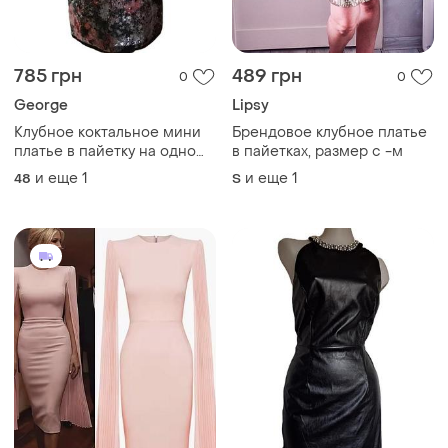
785 грн
489 грн
0
0
George
Lipsy
Клубное коктальное мини
Брендовое клубное платье
платье в пайетку на одно
в пайетках, размер с -м
плечо, облегающее
и еще
1
и еще
1
48
S
блестящее вечернее
платье летнее клубное
платье