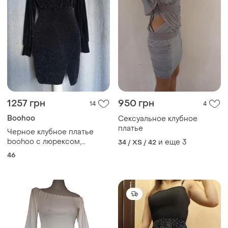
1257 грн
950 грн
14
4
Boohoo
Сексуальное клубное
платье
Черное клубное платье
boohoo с люрексом,
и еще
3
34 / XS / 42
блестящее вечернее
46
нарядное платье