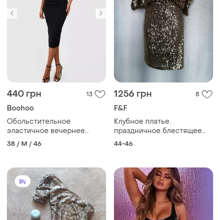
440 грн
1256 грн
13
8
Boohoo
F&F
Обольстительное
Клубное платье.
эластичное вечернее
праздничное блестящее
клубное платье миди с
новогоднее платье
38 / M / 46
44-46
трендовым декольте
пайетка, платье бренда
f&amp;f. концертное