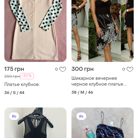
175 грн
300 грн
0
0
-30%
250 грн
Шикарное вечернее
черное клубное платье.
Платье клубное.
турция. размер m.
38 / M / 46
36 / S / 44