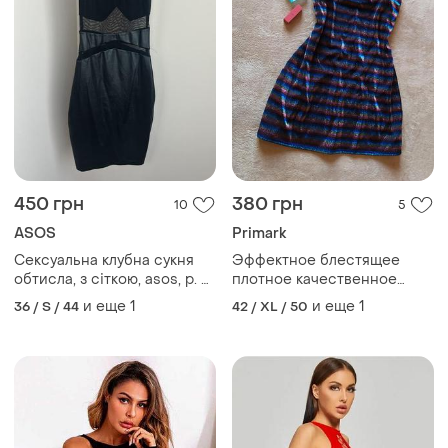
450 грн
380 грн
10
5
ASOS
Primark
Сексуальна клубна сукня
Эффектное блестящее
обтисла, з сіткою, asos, р. s
плотное качественное
m
клубное платье на тонких
и еще
1
и еще
1
36 / S / 44
42 / XL / 50
бретельках