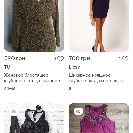
590 грн
700 грн
1
2
TU
Lipsy
Женское блестящее
Шикарное изящное
клубное платье, вечернее
клубное бандажное платье
платье tu
с бархатными выставками
44-46
S
lipsy london