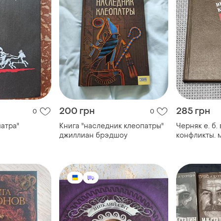
200 грн
285 грн
0
0
патра"
Книга "наследник клеопатры"
Черняк е. б.
джиллиан брэдшоу
конфликты. 
отношения, 1