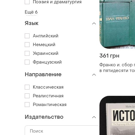
Поэзия и драматургия
Ещё 6
Язык
Английский
Немецкий
Украинский
361 грн
Французский
Франко и. сбор
в пятидесяти то
Направление
книгах). цена за т
6, 7. томы 1 - 7. 
Классическая
научное мнение 
Реалистичная
Романтическая
Издательство