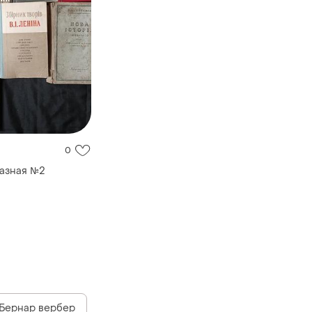
0
азная №2
Бернар вербер