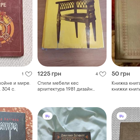
1225 грн
50 грн
1
4
войне и мире.
Стили мебели кес
Книжка книг
 304 с.
архитектура 1981 дизайн
книжки книг
архитектура нюанс