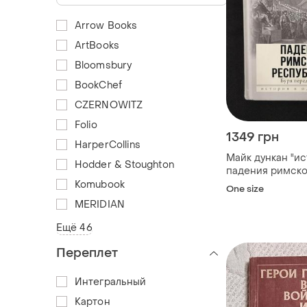
Arrow Books
ArtBooks
Bloomsbury
BookChef
CZERNOWITZ
Folio
1349 грн
HarperCollins
Майк дункан "и
Hodder & Stoughton
падения римск
республики"
Komubook
One size
MERIDIAN
Ещё 46
Переплет
Интегральный
Картон