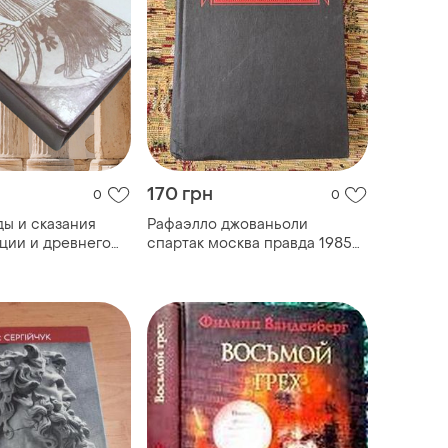
170 грн
0
0
ды и сказания
Рафаэлло джованьоли
ции и древнего
спартак москва правда 1985
год.