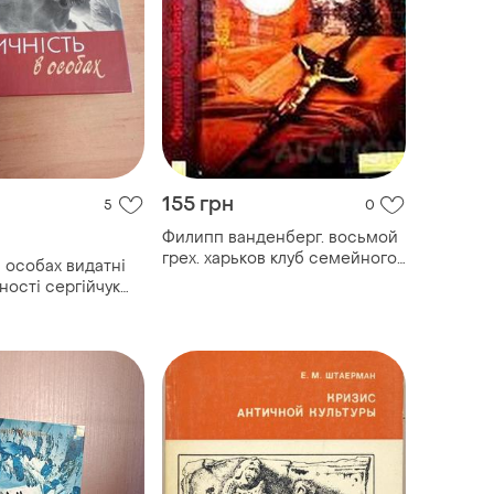
155 грн
5
0
Филипп ванденберг. восьмой
грех. харьков клуб семейного
в особах видатні
досуга 2008г. 432с. переплет:
ності сергійчук
твердый, обычный от мастера
п
археологического триллера!
исто