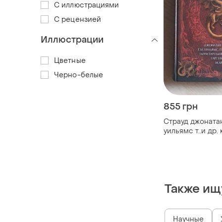
С иллюстрациями
С рецензией
Иллюстрации
Цветные
Черно-белые
855 грн
Страуд джонатан
уильямс т..и др. книга
драконов ант
Также ищ
Научные