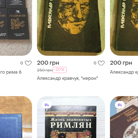
200 грн
200 грн
0
0
-20%
250 грн
го рима 6
Александр к
Александр кравчук, "нерон"