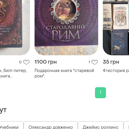
1100 грн
35 грн
0
1
, бигл питер,
Подарочная книга "старевой
4=история р
ром".
ологія.
1
ут
Учебники
Олександр довженко
Джеймс роллинс