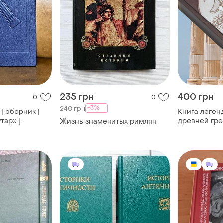
235 грн
400 грн
0
0
-3%
240 грн
| сборник |
Книга леген
утарх |
древней гре
Жизнь знаменитых римлян
ивий |
рима (н. кун)