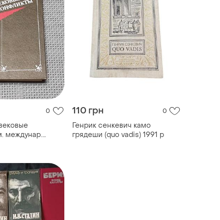
110 грн
0
0
 вековые
Генрик сенкевич камо
м. междунар.
грядеши (quo vadis) 1991 р
988. - 400 с.