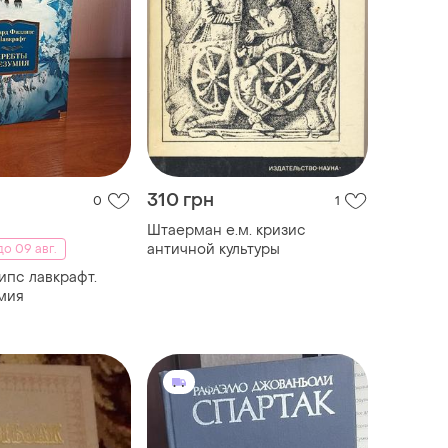
310 грн
0
1
Штаерман е.м. кризис
античной культуры
о 09 авг.
ипс лавкрафт.
мия