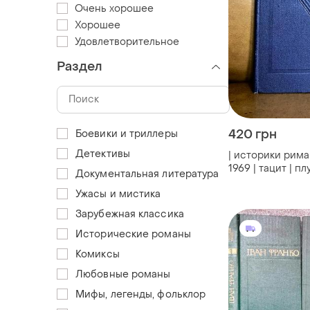
Очень хорошее
Хорошее
Удовлетворительное
Раздел
420 грн
Боевики и триллеры
Детективы
| историки рима 
1969 | тацит | пл
Документальная литература
светоний | тит л
Ужасы и мистика
Зарубежная классика
Исторические романы
Комиксы
Любовные романы
Мифы, легенды, фольклор