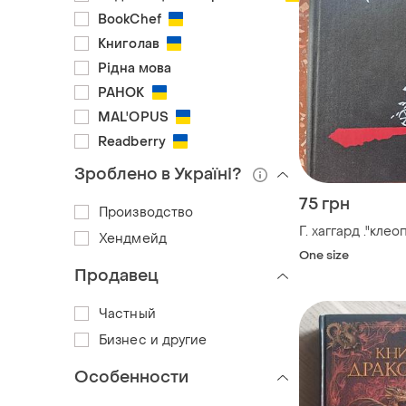
BookChef
Книголав
Рідна мова
РАНОК
MAL'OPUS
Readberry
Зроблено в Україні?
75 грн
Производство
Г. хаггард ."клео
Хендмейд
One size
Продавец
Частный
Бизнес и другие
Особенности