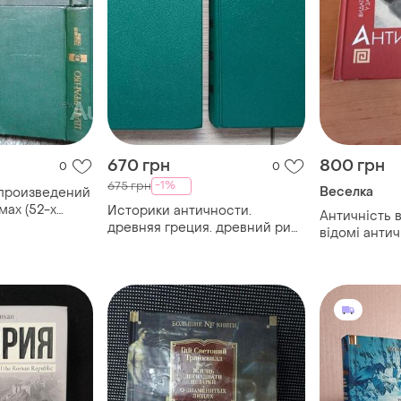
670 грн
800 грн
0
0
-1%
675 грн
Веселка
 произведений
мах (52-х
Историки античности.
Античність 
ом. том 1, 3, 4,
древняя греция. древний рим
відомі антич
поэзия. киев
(комплект из 2 книг)
нюанс штам
1976г. 502