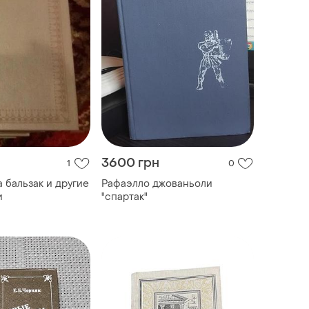
3600 грн
1
0
а бальзак и другие
Рафаэлло джованьоли
и
"спартак"