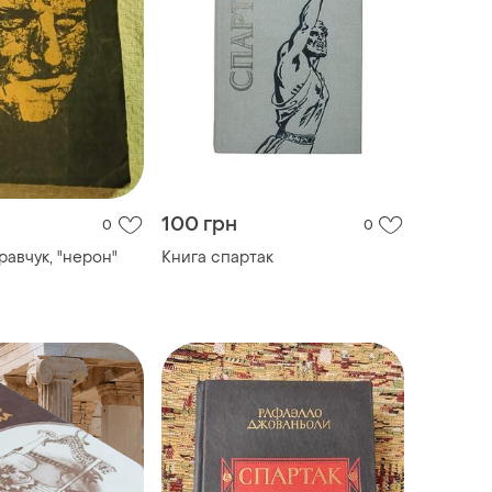
100 грн
0
0
равчук, "нерон"
Книга спартак