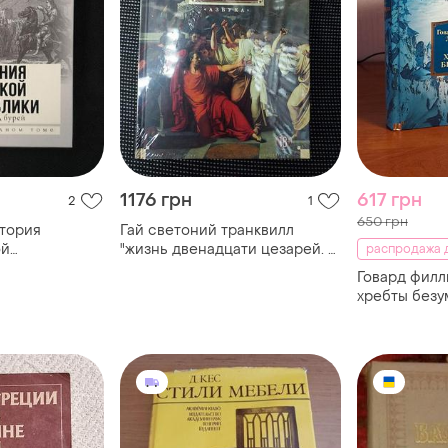
1176 грн
617 грн
2
1
650 грн
стория
Гай светоний транквилл
ой
"жизнь двенадцати цезарей. о
распродажа д
знаменитых людях"
Говард филл
хребты безу