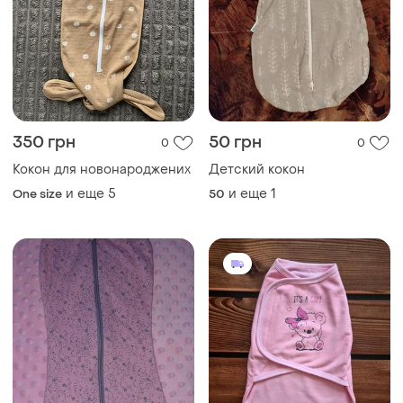
350 грн
50 грн
0
0
Кокон для новонароджених
Детский кокон
и еще
5
и еще
1
One size
50