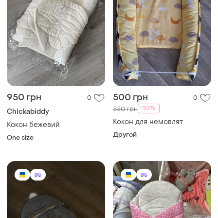
950 грн
500 грн
0
0
-10%
550 грн
Chickabiddy
Кокон для немовлят
Кокон бежевий
Другой
One size