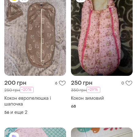
200 грн
250 грн
6
0
-20%
-29%
250 грн
350 грн
Кокон европелюшка і
Кокон зимовий
шапочка
68
и еще
2
56