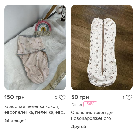
150 грн
50 грн
0
1
-34%
75 грн
Классная пеленка кокон,
европеленка, пеленка, евро
Спальник кокон для
кокон, кокон
новонародженого
и еще
1
56
Другой