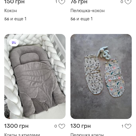
150 грн
76 грн
1
0
Кокон
Пелюшка-кокон
и еще
1
и еще
1
56
56
1300 грн
130 грн
0
1
Кокон з крилами
Пелюшка кокон