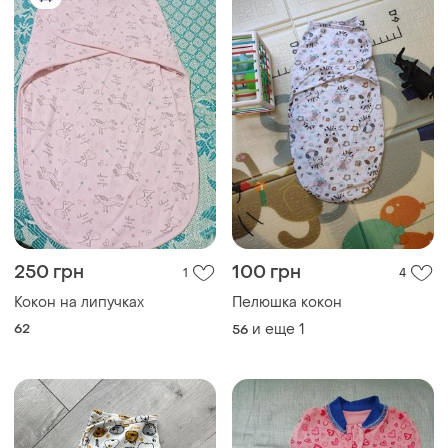
250 грн
100 грн
1
4
Кокон на липучках
Пелюшка кокон
62
и еще
1
56