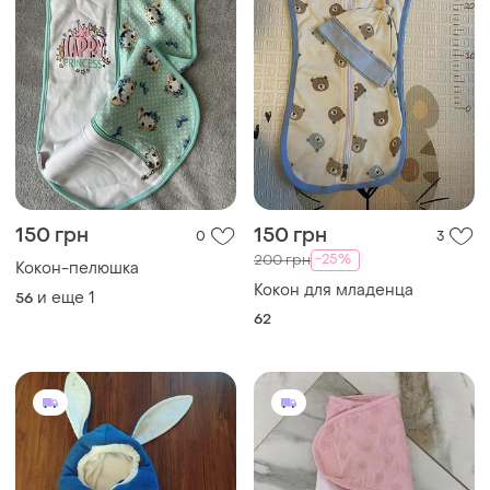
150 грн
150 грн
0
3
-25%
200 грн
Кокон-пелюшка
Кокон для младенца
и еще
1
56
62