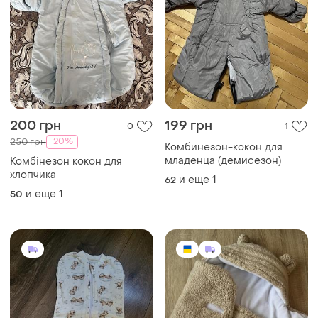
200 грн
199 грн
0
1
-20%
250 грн
Комбинезон-кокон для
младенца (демисезон)
Комбінезон кокон для
хлопчика
и еще
1
62
и еще
1
50