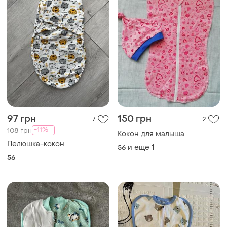
97 грн
150 грн
7
2
-11%
108 грн
Кокон для малыша
Пелюшка-кокон
и еще
1
56
56