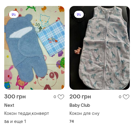
300 грн
200 грн
0
0
Next
Baby Club
Кокон тедди,конверт
Кокон для сну
и еще
1
74
56