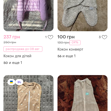
237 грн
100 грн
1
3
250 грн
-24%
130 грн
распродажа до 08 авг.
Кокон конверт
Кокон для дітей
и еще
1
56
и еще
1
50