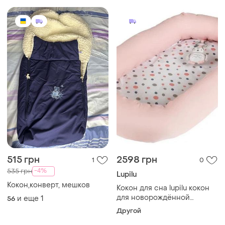
515 грн
2598 грн
1
0
-4%
535 грн
Lupilu
Кокон,конверт, мешков
Кокон для сна lupilu кокон
для новорождённой
и еще
1
56
девочки lupilu
Другой