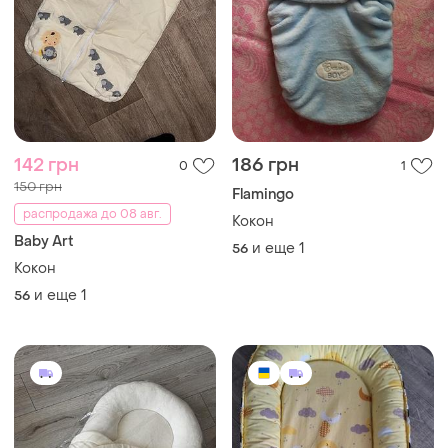
142 грн
186 грн
0
1
150 грн
Flamingo
распродажа до 08 авг.
Кокон
Baby Art
и еще
1
56
Кокон
и еще
1
56