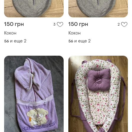
150 грн
150 грн
3
2
Кокон
Кокон
и еще
2
и еще
2
56
56