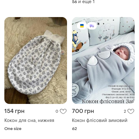
и еще
1
56
154 грн
700 грн
0
2
Кокон для сна, нижняя
Кокон флісовий зимовий
One size
62