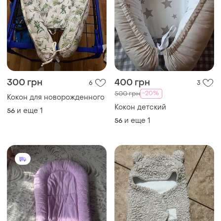
300 грн
400 грн
6
3
-20%
500 грн
Кокон для новорожденного
Кокон детский
и еще
1
56
и еще
1
56