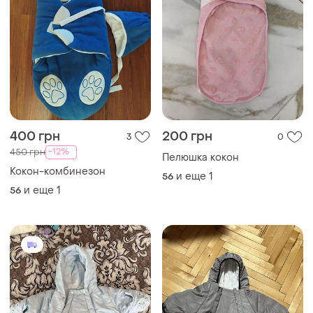
400 грн
200 грн
3
0
-12%
450 грн
Пелюшка кокон
Кокон-комбинезон
и еще
1
56
и еще
1
56