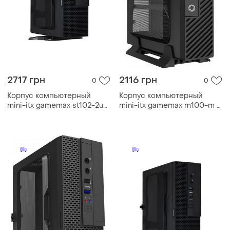
2717 грн
2116 грн
0
0
Корпус компьютерный
Корпус компьютерный
mini-itx gamemax st102-2u3
mini-itx gamemax m100-m с
с блоком питания
блоком питания
200вт/desktop черный
60вт/desktop черный