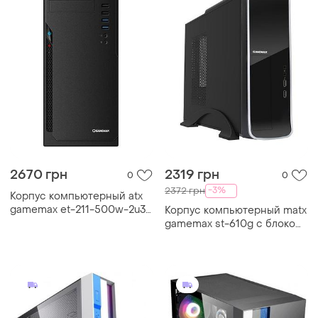
2670 грн
2319 грн
0
0
-3%
2372 грн
Корпус компьютерный atx
gamemax et-211-500w-2u3
Корпус компьютерный matx
с блоком питания/midi-
gamemax st-610g с блоком
tower черный
питания/desktop/300вт
черный