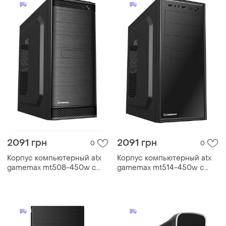
2091 грн
2091 грн
0
0
Корпус компьютерный atx
Корпус компьютерный atx
gamemax mt508-450w с
gamemax mt514-450w с
блоком питания/midi-tower
блоком питания/midi-tower
черный
черный