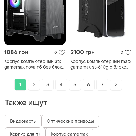
1886 грн
2100 грн
0
0
Корпус компьютерный atx
Корпус компьютерный matx
gamemax nova n5 без блока
gamemax st-610g с блоком
питания/midi-tower черный
питания/desktop/300вт
черный
1
2
3
4
5
6
7
>
Также ищут
Видеокарты
Оптические приводы
Корпус для пк
Корпус gamemax