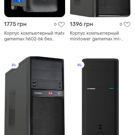
1775 грн
1396 грн
0
0
Корпус компьютерный matx
Корпус компьютерный
gamemax h602-bk без
minitower gamemax mt-
блока питания/miditower/с
304-np без блока питания
подсветкой черный
черный