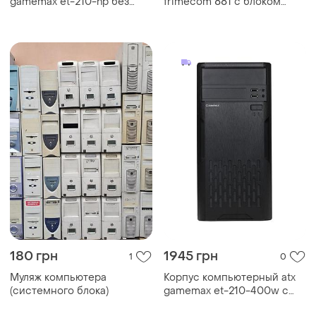
gamemax et-210-np без
frimecom 881 с блоком
блока питания/midi-tower
питания 450 вт atx black
черный
180 грн
1945 грн
1
0
Муляж компьютера
Корпус компьютерный atx
(системного блока)
gamemax et-210-400w с
блоком питания/middle