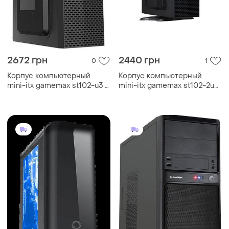
2672 грн
2440 грн
0
1
Корпус компьютерный
Корпус компьютерный
mini-itx gamemax st102-u3 с
mini-itx gamemax st102-2u3
блоком питания
с блоком питания
200вт/desktop черный
200вт/desktop черный