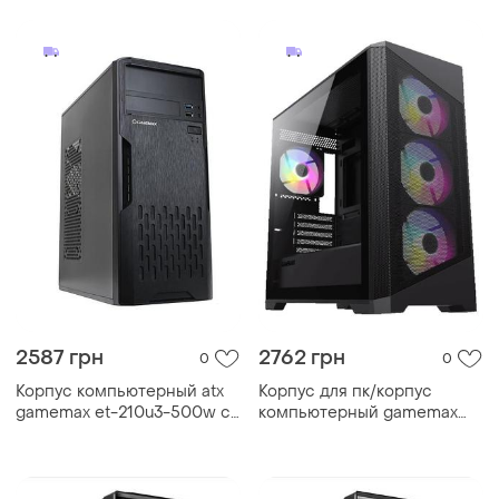
2587 грн
2762 грн
0
0
Корпус компьютерный atx
Корпус для пк/корпус
gamemax et-210u3-500w с
компьютерный gamemax
блоком питания/midi-tower
destroyer mesh без блока
черный
питания middle (midi) tower
черный