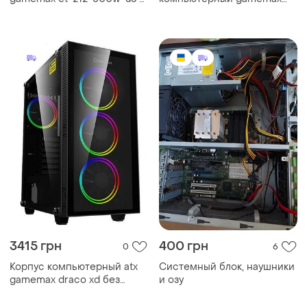
блоком питания/midi-tower
meshbox pro wt без блока
черный
питания miditower белый
3415 грн
400 грн
0
6
Корпус компьютерный atx
Системный блок, наушники
gamemax draco xd без
и озу
блока питания/midi-tower/с
подсветкой черный