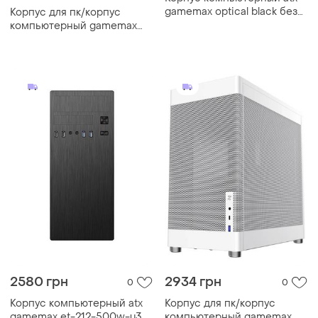
gamemax optical black без
Корпус для пк/корпус
блока питания/middle
компьютерный gamemax
tower/rgb-подсветка
meshbox pro wt без блока
черный
питания miditower белый
2580 грн
2934 грн
0
0
Корпус компьютерный atx
Корпус для пк/корпус
gamemax et-212-500w-u3 с
компьютерный gamemax