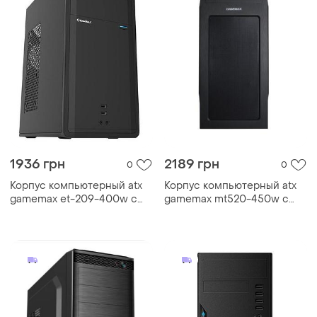
1936 грн
2189 грн
0
0
Корпус компьютерный atx
Корпус компьютерный atx
gamemax et-209-400w с
gamemax mt520-450w с
блоком питания/middle-
блоком питания/midi-tower
tower черный
черный