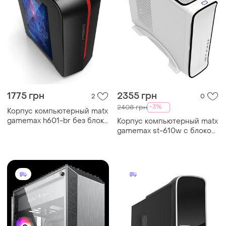
1775 грн
2355 грн
2
0
-3%
2408 грн
Корпус компьютерный matx
gamemax h601-br без блока
Корпус компьютерный matx
питания/miditower/с
gamemax st-610w с блоком
подсветкой черный
питания/desktop/300вт
белый