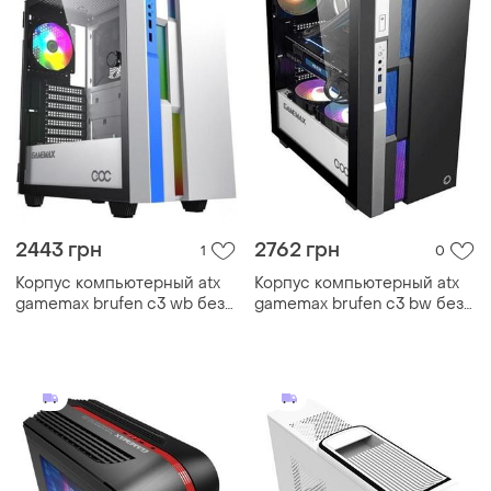
2443 грн
2762 грн
1
0
Корпус компьютерный atx
Корпус компьютерный atx
gamemax brufen c3 wb без
gamemax brufen c3 bw без
блока питания/midi-tower/с
блока питания/midi-tower/с
подсветкой белый
подсветкой черный