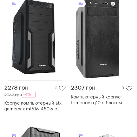
2278 грн
2307 грн
0
0
-4%
2362 грн
Компьютерный корпус
frimecom q10 с блоком
Корпус компьютерный atx
питания 450 вт atx black
gamemax mt515-450w с
блоком питания/midi-tower
черный