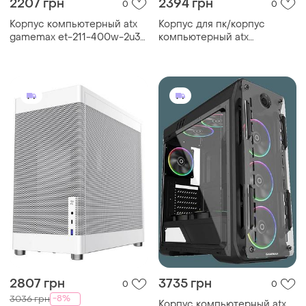
2207 грн
2394 грн
0
0
Корпус компьютерный atx
Корпус для пк/корпус
gamemax et-211-400w-2u3
компьютерный atx
с блоком питания/midi-
gamemax et-211-500w с
tower черный
блоком питания gm-500
черный
2807 грн
3735 грн
0
0
-8%
3036 грн
Корпус компьютерный atx