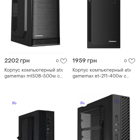
2202 грн
1959 грн
0
0
Корпус компьютерный atx
Корпус компьютерный atx
gamemax mt508-500w с
gamemax et-211-400w с
блоком питания/midi-tower
блоком питания/midi-tower
черный
черный