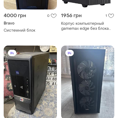
4000 грн
1956 грн
0
1
Bravo
Корпус компьютерный
gamemax edge без блока
Системний блок
питания minitower черный