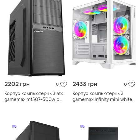
2202 грн
2433 грн
0
0
Корпус компьютерный atx
Корпус компьютерный
gamemax mt507-500w с
gamemax infinity mini white
блоком питания/midi-tower
без блока питания
черный
minitower белый