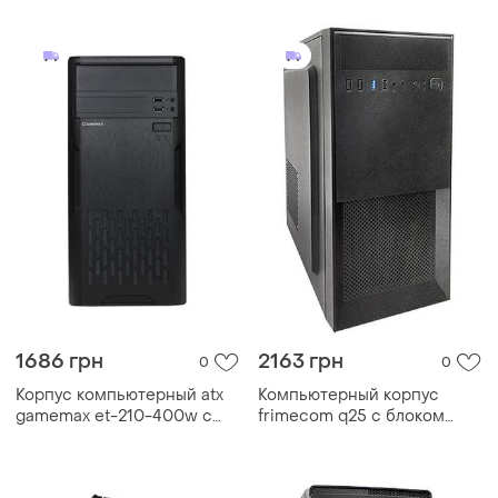
tower черный
1686 грн
2163 грн
0
0
Корпус компьютерный atx
Компьютерный корпус
gamemax et-210-400w с
frimecom q25 с блоком
блоком питания/middle
питания 450 вт atx black
tower черный