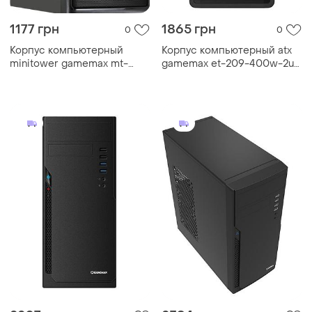
1177 грн
1865 грн
0
0
Корпус компьютерный
Корпус компьютерный atx
minitower gamemax mt-
gamemax et-209-400w-2u3
304-np без блока питания
с блоком питания/midi-
черный
tower черный