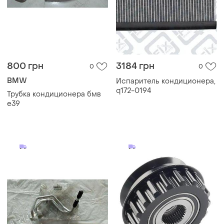
800 грн
3184 грн
0
0
BMW
Испаритель кондиционера,
q172-0194
Трубка кондиционера бмв
е39