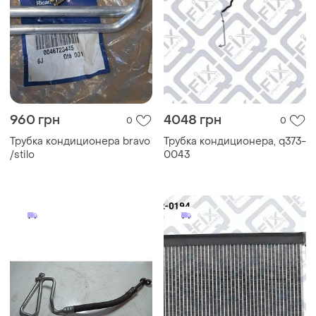
960 грн
4048 грн
0
0
Трубка кондиционера bravo
Трубка кондиционера, q373-
/stilo
0043