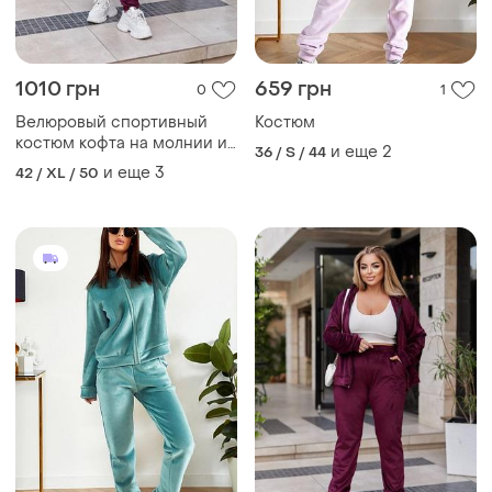
1010 грн
659 грн
0
1
Велюровый спортивный
Костюм
костюм кофта на молнии и
и еще
2
36 / S / 44
штаны батал большой
и еще
3
42 / XL / 50
размер разные цвета