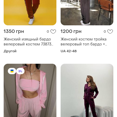
1350 грн
1200 грн
0
0
Женский изящный бардо
Женский костюм тройка
велюровый костюм 73873
велюровый топ бардо +
на молнии zeta-m |
штаны палаццо и кофта
Другой
UA 42-48
комплект толстовка
оверсайз с капюшоном на
свитшот с капюшоном и
замке зепка на затяжках
брюки
плюшевый качественный
оверсайз