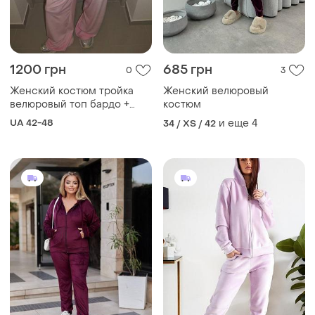
1200 грн
685 грн
0
3
Женский костюм тройка
Женский велюровый
велюровый топ бардо +
костюм
штаны палаццо и кофта
UA 42-48
и еще
4
34 / XS / 42
оверсайз с капюшоном на
замке зепка на затяжках
плюшевый качественный
оверсайз