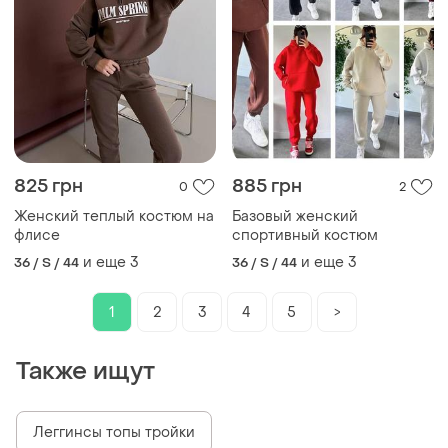
825 грн
885 грн
0
2
Женский теплый костюм на
Базовый женский
флисе
спортивный костюм
и еще
3
и еще
3
36 / S / 44
36 / S / 44
1
2
3
4
5
>
Также ищут
Леггинсы топы тройки