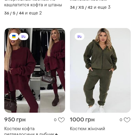
кашлатится кофта и штаны
и еще
3
34 / XS / 42
и еще
2
36 / S / 44
950 грн
1000 грн
0
0
Костюм кофта
Костюм жіночий
петля+лосини в рубчик🔥