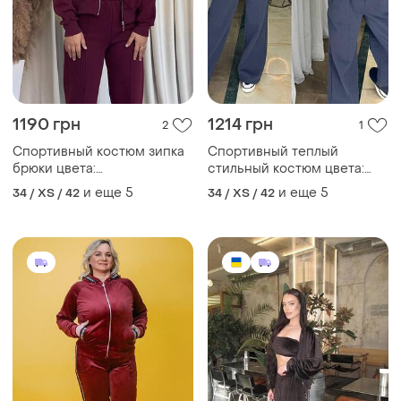
1190 грн
1214 грн
2
1
Спортивный костюм зипка
Спортивный теплый
брюки цвета:
стильный костюм цвета:
черный,графит, шоколад,
черный, беж, серый
и еще
5
и еще
5
34 / XS / 42
34 / XS / 42
бардо
меланж, графит, шоколад,
белый, бардо