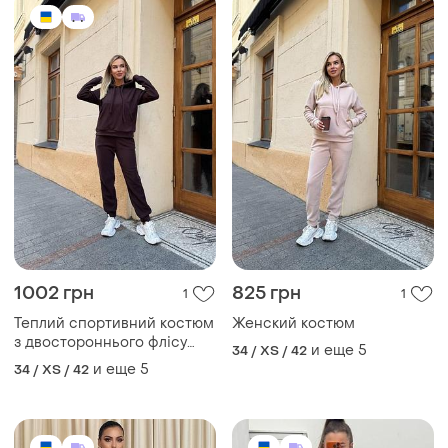
1002 грн
825 грн
1
1
Теплий спортивний костюм
Женский костюм
з двостороннього флісу
и еще
5
34 / XS / 42
худі і джогери різні кольори
и еще
5
34 / XS / 42