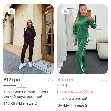
912 грн
855 грн
0
0
900 грн
-4%
950 грн
Костюмчик с капишоном
распродажа до 09 авг.
мягкий двусторонний
Костюм женский
теплый флис
и еще
2
34 / XS / 42
и еще
2
UA 42-44