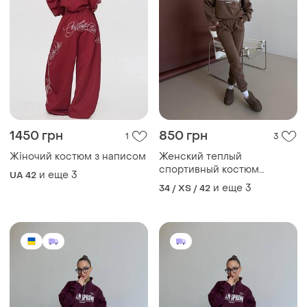
1450 грн
850 грн
1
3
Жіночий костюм з написом
Женский теплый
спортивный костюм
и еще
3
UA 42
бордовый на флисе
и еще
3
34 / XS / 42