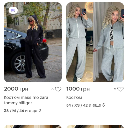
2000 грн
1000 грн
5
2
Костюм massimo zara
Костюм
tommy hilfiger
и еще
5
34 / XS / 42
и еще
2
38 / M / 46