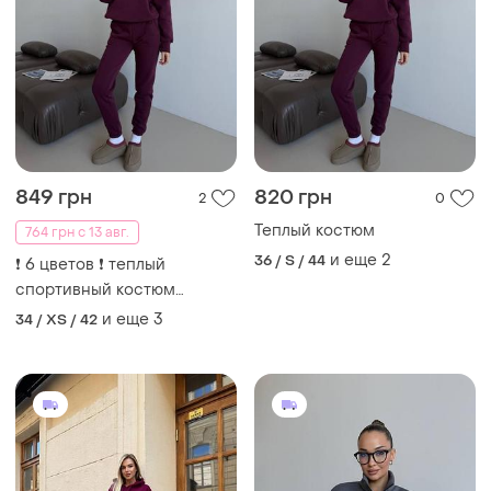
849 грн
820 грн
2
0
Теплый костюм
764 грн с 13 авг.
и еще
2
36 / S / 44
❗️ 6 цветов ❗️ теплый
спортивный костюм
трехнитка на флисе
и еще
3
34 / XS / 42
свитшот с надписью на
горловине молния и брюки
джоггеры