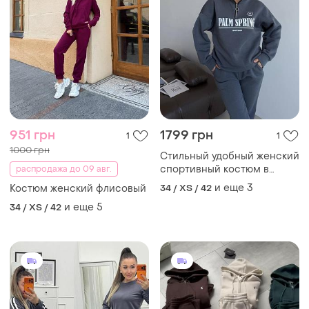
951 грн
1799 грн
1
1
1000 грн
Стильный удобный женский
спортивный костюм в
распродажа до 09 авг.
трендовых цветах 🤎🤍🩷
и еще
3
Костюм женский флисовый
34 / XS / 42
и еще
5
34 / XS / 42