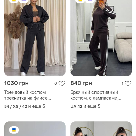
1030 грн
840 грн
0
1
Трендовый костюм
Брючный спортивный
трехнитка на флисе,
костюм, с лампасами,
укороченный бомбер на
лонгслив и широкие брюки
и еще
3
и еще
5
34 / XS / 42
UA 42
молнии и прямые брюки,
палаццо
широкие брюки, кофта