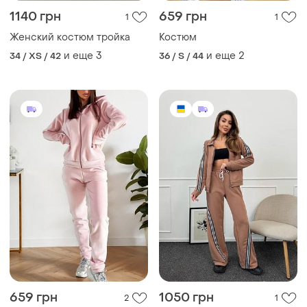
1140 грн
659 грн
1
1
Женский костюм тройка
Костюм
и еще
3
и еще
2
34 / XS / 42
36 / S / 44
659 грн
1050 грн
2
1