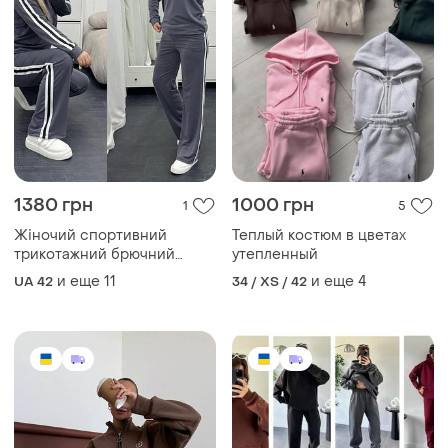
1380 грн
1000 грн
1
5
Жіночий спортивний
Теплый костюм в цветах
трикотажний брючний
утепленный
костюм двійка
и еще
11
и еще
4
UA 42
34 / XS / 42
двойка,спортивный,прогулочный
двонитка