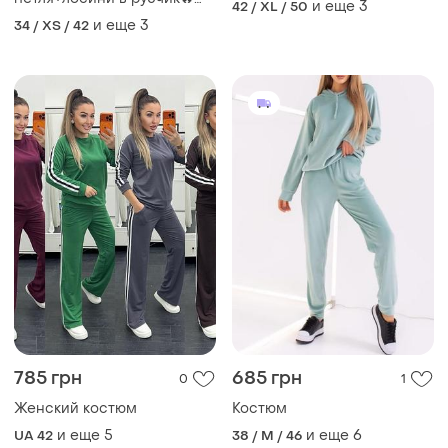
и еще
3
42 / XL / 50
качество🔥
и еще
3
34 / XS / 42
785 грн
685 грн
0
1
Женский костюм
Костюм
и еще
5
и еще
6
UA 42
38 / M / 46