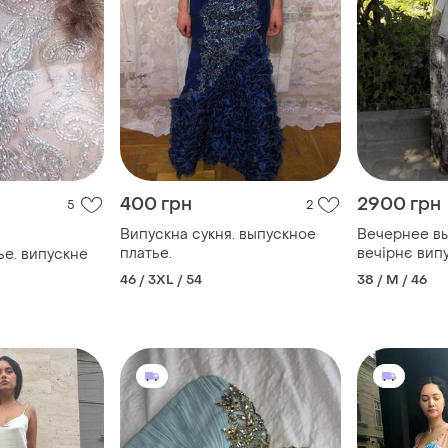
400 грн
2900 грн
5
2
Випускна сукня. выпускное
Вечернее вы
платье.
вечірнє вип
ье. випускне
46 / 3XL / 54
38 / M / 46