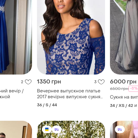
1350 грн
6000 грн
2
3
-8%
6500 грн
ний вечір /
Вечернее выпускное платье
скной
2017 вечірнє випускне сукня
Сукня на ви
плаття
36 / S / 44
и
34 / XS / 42