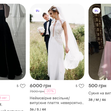
6000 грн
500 грн
5
5
-20%
7500 грн
Сукня на ви
 авг.
Неймовірне весільне/
38 / M / 46
випускне плаття. невероятное
t.
свадебное / выпускное
36 / S / 44