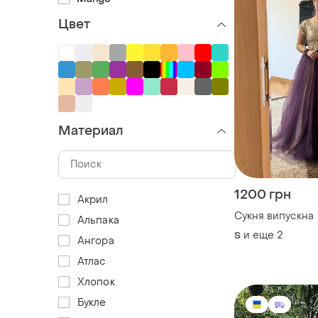
Цвет
Материал
1200 грн
Акрил
Сукня випускна
Альпака
и еще
2
S
Ангора
Атлас
Хлопок
Букле