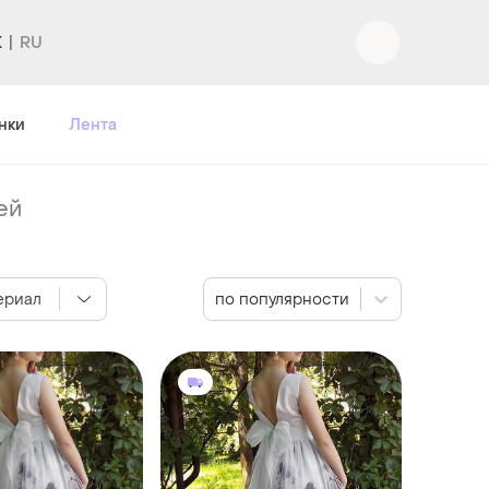
K
Вход
|
Регистрация
нки
Лента
ей
ериал
по популярности