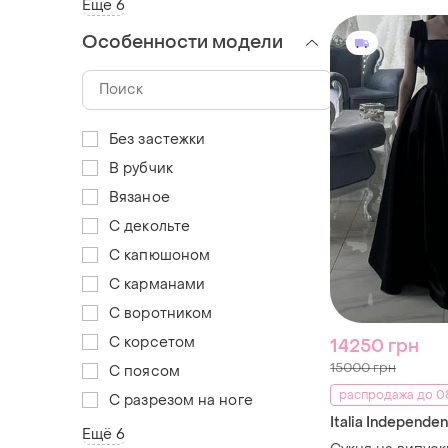
Ещё 6
Особенности модели
Без застежки
В рубчик
Вязаное
С декольте
С капюшоном
С карманами
С воротником
С корсетом
14250 грн
15000 грн
С поясом
распродажа до 08
С разрезом на ноге
Italia Independen
Ещё 6