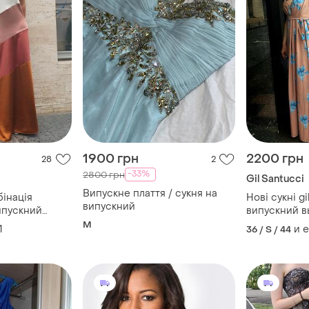
1900 грн
2200 грн
28
2
-33%
2800 грн
Gil Santucci
Випускне плаття / сукня на
інація
Нові сукні gi
випускний
випускний
випускний в
M
1
и 
36 / S / 44