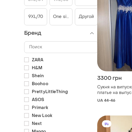
9XL/70
One size
Другой
Бренд
ZARA
H&M
Shein
3300 грн
Boohoo
Сукня на випуск
PrettyLittleThing
платье на выпу
ASOS
UA 44-46
Primark
New Look
Next
Mango