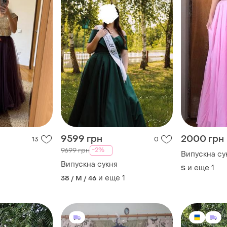
9599 грн
2000 грн
13
0
-2%
9699 грн
Випускна су
Випускна сукня
и еще
1
S
и еще
1
38 / M / 46