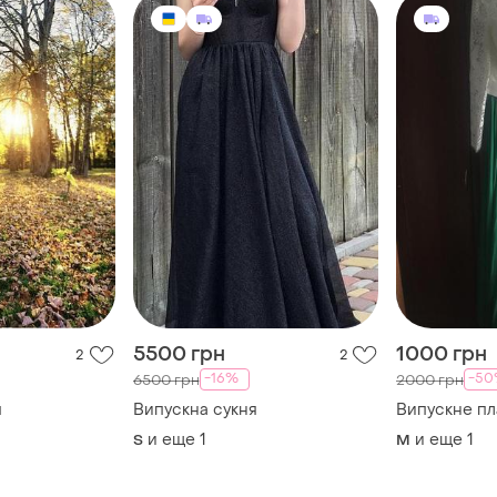
5500 грн
1000 грн
2
2
-16%
-5
6500 грн
2000 грн
я
Випускна сукня
Випускне пл
и еще
1
и еще
1
S
M