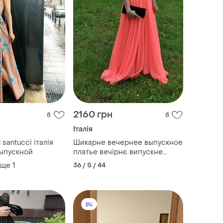
2160 грн
8
8
Італія
l santucci італія
Шикарне вечернее выпускное
ыпускной
платье вечірнє випускне
сукня плаття
еще
1
36 / S / 44