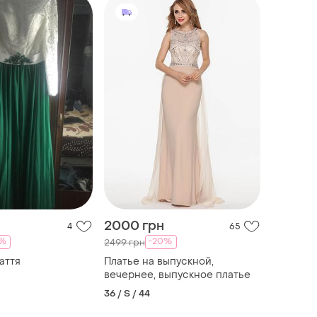
2000 грн
4
65
0%
-20%
2499 грн
аття
Платье на выпускной,
вечернее, выпускное платье
36 / S / 44