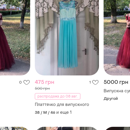
475 грн
5000 грн
0
1
500 грн
Випускна су
распродажа до 08 авг.
Другой
Платтячко для випускного
и еще
1
38 / M / 46