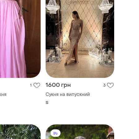
1600 грн
1
3
кня
Сукня на випускний
S