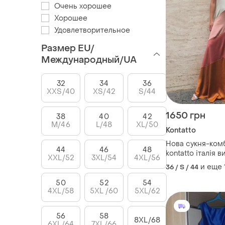
Очень хорошее
Хорошее
Удовлетворительное
Размер EU/
Международный/UA
32
34
36
XXS/40
XS/42
S/44
1650 грн
38
40
42
M/46
L/48
XL/50
Kontatto
Нова сукня-комб
44
46
48
kontatto італія 
XXL/52
3XL/54
4XL/56
выпускной
и еще
36 / S / 44
50
52
54
4XL/58
5XL /60
5XL/62
56
58
8XL/68
6XL/64
7XL/66