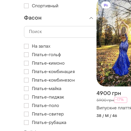
Спортивный
Фасон
На запах
Платье-гольф
Платье-кимоно
Платье-комбинация
Платье-комбинезон
Платье-майка
4900 грн
Платье-пиджак
-17%
5900 грн
Платье-поло
Випускне платт
Платье-свитер
38 / M / 46
Платье-рубашка