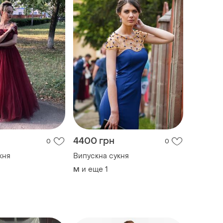
4400 грн
0
0
кня
Випускна сукня
и еще
1
M