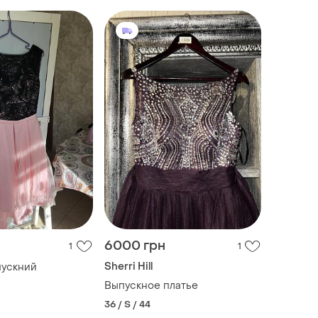
6000 грн
1
1
Sherri Hill
пускний
Выпускное платье
36 / S / 44