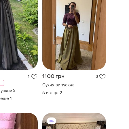
1100 грн
1
3
Сукня випускна
пускний
и еще
2
S
 еще
1