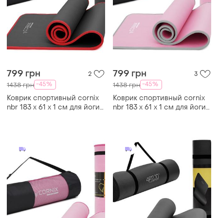
799 грн
799 грн
2
3
-45%
-45%
1438 грн
1438 грн
Коврик спортивный cornix
Коврик спортивный cornix
nbr 183 x 61 x 1 cм для йоги
nbr 183 x 61 x 1 cм для йоги
и фитнеса xr-0094
и фитнеса xr-0095
black/red
pink/grey