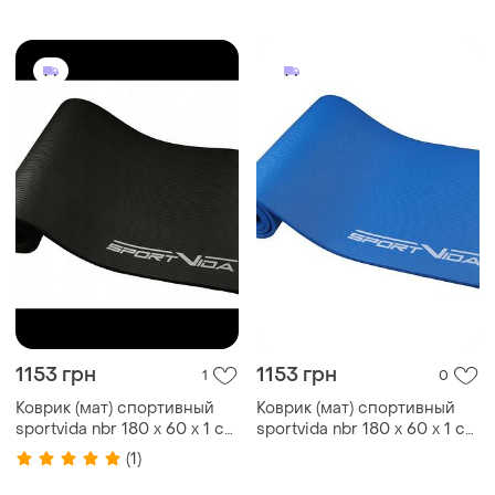
hk0250 green
hk0247 grey
1153 грн
1153 грн
1
0
Коврик (мат) спортивный
Коврик (мат) спортивный
sportvida nbr 180 x 60 x 1 см
sportvida nbr 180 x 60 x 1 см
для йоги и фитнеса sv-
для йоги и фитнеса sv-
(1)
hk0166 black
hk0069 blue