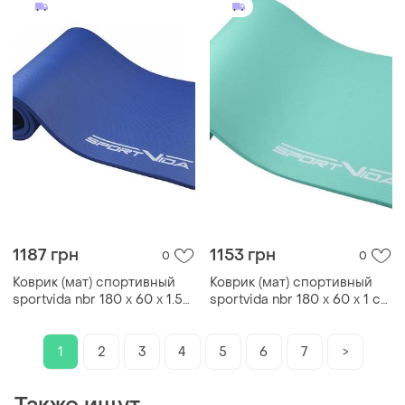
1187 грн
1153 грн
0
0
Коврик (мат) спортивный
Коврик (мат) спортивный
sportvida nbr 180 x 60 x 1.5
sportvida nbr 180 x 60 x 1 см
см для йоги и фитнеса sv-
для йоги и фитнеса sv-
hk0075 blue
hk0067 mint
1
2
3
4
5
6
7
>