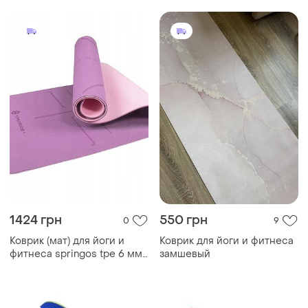
1424 грн
550 грн
0
9
Коврик (мат) для йоги и
Коврик для йоги и фитнеса
фитнеса springos tpe 6 мм
замшевый
yg0015 purple/pink