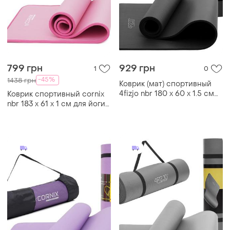
799 грн
929 грн
1
0
-45%
1438 грн
Коврик (мат) спортивный
4fizjo nbr 180 x 60 x 1.5 см
Коврик спортивный cornix
для йоги и фитнеса 4fj0150
nbr 183 x 61 x 1 cм для йоги
black
и фитнеса xr-0097 pink/pink