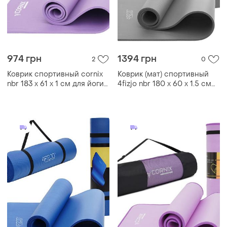
974 грн
1394 грн
2
0
Коврик спортивный cornix
Коврик (мат) спортивный
nbr 183 x 61 x 1 cм для йоги
4fizjo nbr 180 x 60 x 1.5 см
и фитнеса xr-0011 violet
для йоги и фитнеса 4fj0144
grey