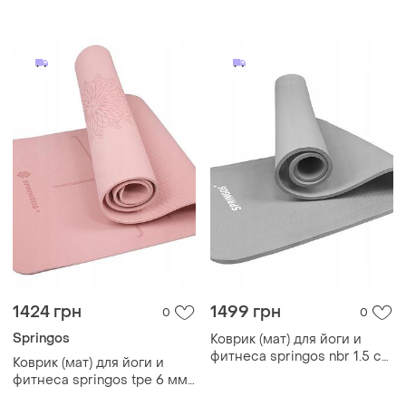
yg0038 purple
yg0017 grey
1424 грн
1499 грн
0
0
Springos
Коврик (мат) для йоги и
фитнеса springos nbr 1.5 см
Коврик (мат) для йоги и
yg0041 light grey
фитнеса springos tpe 6 мм
yg0018 pink