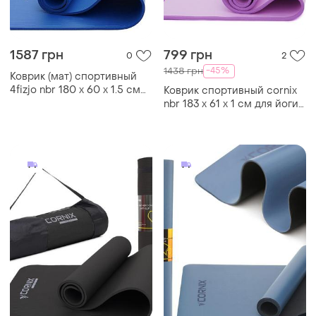
1587 грн
799 грн
0
2
-45%
1438 грн
Коврик (мат) спортивный
4fizjo nbr 180 x 60 x 1.5 см
Коврик спортивный cornix
для йоги и фитнеса 4fj0112
nbr 183 x 61 x 1 cм для йоги
blue
и фитнеса xr-0093
purple/purple