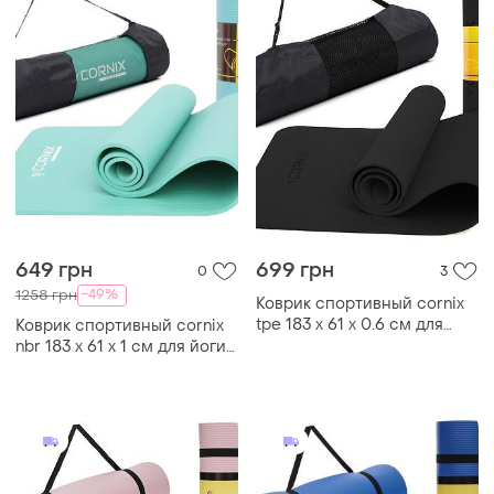
649 грн
699 грн
0
3
-49%
1258 грн
Коврик спортивный cornix
tpe 183 x 61 x 0.6 cм для
Коврик спортивный cornix
йоги и фитнеса xr-0350
nbr 183 x 61 x 1 cм для йоги
black
и фитнеса xr-0248 mint