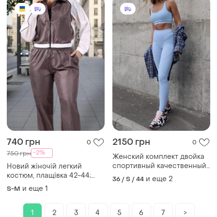
740 грн
2150 грн
0
0
-2%
750 грн
Женский комплект двойка
спортивный качественный
Новий жіночій легкий
приятный материал очень
костюм, плащівка 42-44;
и еще
2
36 / S / 44
красиво смотрится
46-48 р.
и еще
1
S-M
1
2
3
4
5
6
7
>