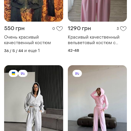
550 грн
1290 грн
0
3
Очень красивый
Красивый качественный
качественный костюм
вельветовый костюм с
капюшоном
и еще
1
42-48
36 / S / 44