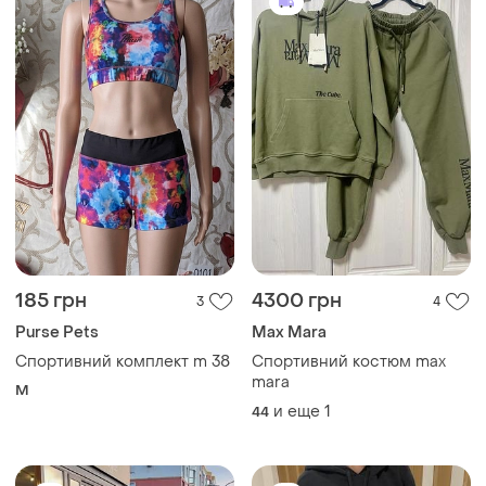
185 грн
4300 грн
3
4
Purse Pets
Max Mara
Спортивний комплект m 38
Спортивний костюм max
mara
M
и еще
1
44