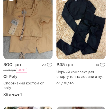
300 грн
945 грн
20
14
-40%
500 грн
Чорний комплект для
Oh Polly
спорту топ та лосини з пуш
ап
Спортивний костюм oh
38 / M / 46
polly
и еще
1
ХS