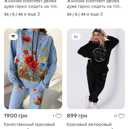
Жіночий комплект двійка
Жіночий комплект двійка
дуже гарно сидить на тілі
дуже гарно сидить на тілі
стильно виглядає якісний
стильно виглядає якісний
и еще
2
и еще
2
36 / S / 44
36 / S / 44
1900 грн
899 грн
1
0
Качественный красивый
Красивый велюровый