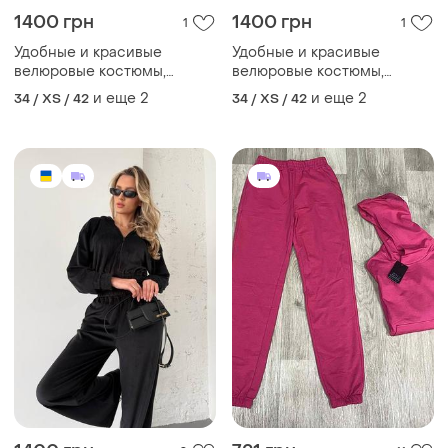
1400 грн
1400 грн
1
1
Удобные и красивые
Удобные и красивые
велюровые костюмы,
велюровые костюмы,
качественный пошив,
качественный пошив,
и еще
2
и еще
2
34 / XS / 42
34 / XS / 42
двойной капюшон и
двойной капюшон и
широкие брюки 💕
широкие брюки 💕