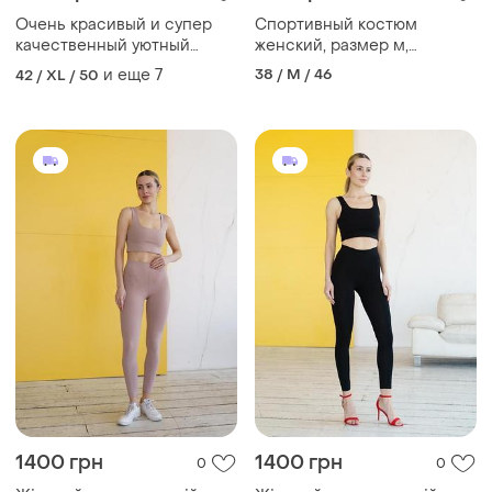
Очень красивый и супер
Спортивный костюм
качественный уютный
женский, размер м,
костюм 🥰🍁🍂 широкие
производитель туречки,
и еще
7
38 / M / 46
42 / XL / 50
брюки палаццо и зп кофта,
качественная фурнитура,
спортивный брючный
красивое качество,
материал тянется, есть
запасная пуговица на
брюках.
1400 грн
1400 грн
0
0