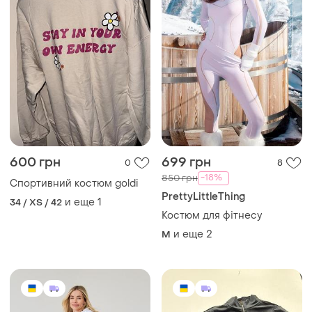
600 грн
699 грн
0
8
-18%
850 грн
Спортивний костюм goldi
PrettyLittleThing
и еще
1
34 / XS / 42
Костюм для фітнесу
и еще
2
M