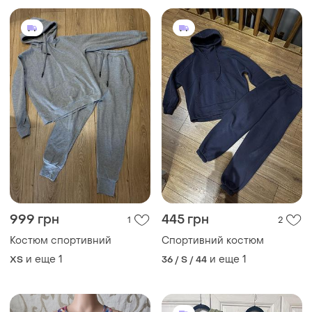
999 грн
445 грн
1
2
Костюм спортивний
Спортивний костюм
и еще
1
и еще
1
ХS
36 / S / 44