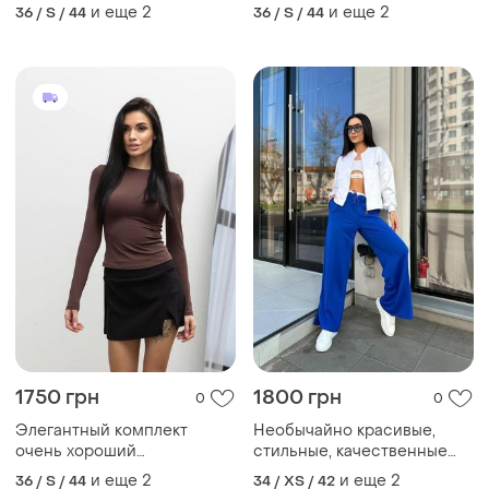
качественный материал
качественный материал
и еще
2
и еще
2
36 / S / 44
36 / S / 44
удобен в носке юбка шорты
удобен в носке юбка шорты
лонг
лонг
1750 грн
1800 грн
0
0
Элегантный комплект
Необычайно красивые,
очень хороший
стильные, качественные
качественный материал
костюмы ❤️.
и еще
2
и еще
2
36 / S / 44
34 / XS / 42