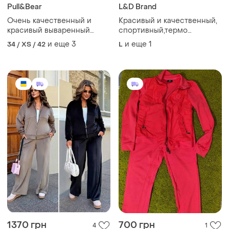
Pull&Bear
L&D Brand
Очень качественный и
Красивый и качественный,
красивый вываренный
спортивный,термо
спортивный костюм pull
костюм,легкий,теплый,комфо
и еще
3
и еще
1
34 / XS / 42
L
&amp; bear оверсайз
известный спортивный
бренд.германия
1370 грн
700 грн
4
1