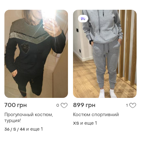
700 грн
899 грн
0
1
Прогулочный костюм,
Костюм спортивний
турция!
и еще
1
ХS
и еще
1
36 / S / 44