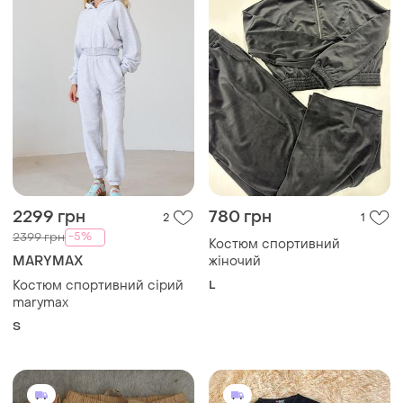
2299 грн
780 грн
2
1
-5%
2399 грн
Костюм спортивний
MARYMAX
жіночий
Костюм спортивний сірий
L
marymax
S