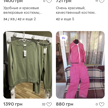
1400 грн
721 грн
0
11
Удобные и красивые
Очень красивый,
велюровые костюмы,
качественный костюм
качественный пошив,
женский, осень-весна
и еще
2
и еще
5
34 / XS / 42
42
двойной капюшон и
розового цвета
широкие брюки 💕
1390 грн
880 грн
32
0