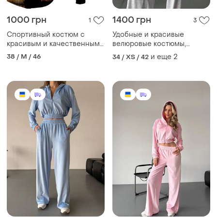
1000 грн
1400 грн
1
3
Спортивный костюм с
Удобные и красивые
красивым и качественным
велюровые костюмы,
рисунком льва, унисекс
качественный пошив,
38 / M / 46
и еще
2
34 / XS / 42
двойной капюшон и
широкие брюки 💕