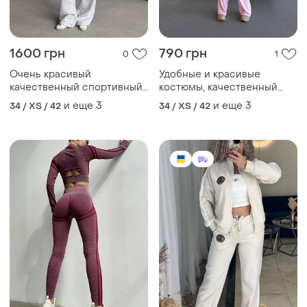
1600 грн
790 грн
0
1
Очень красивый
Удобные и красивые
качественный спортивный
костюмы, качественный
костюм на флисе
пошив, двойной капюшон и
и еще
3
и еще
3
34 / XS / 42
34 / XS / 42
широкие брюки 💕