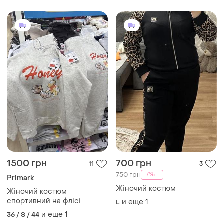
1500 грн
700 грн
11
3
-7%
750 грн
Primark
Жіночий костюм
Жіночий костюм
спортивний на флісі
и еще
1
L
и еще
1
36 / S / 44