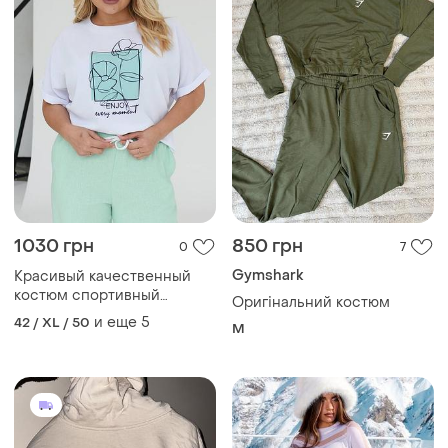
1030 грн
850 грн
0
7
Gymshark
Красивый качественный
костюм спортивный
Оригінальний костюм
брючный, футболка и
и еще
5
42 / XL / 50
M
широкие брюки батал