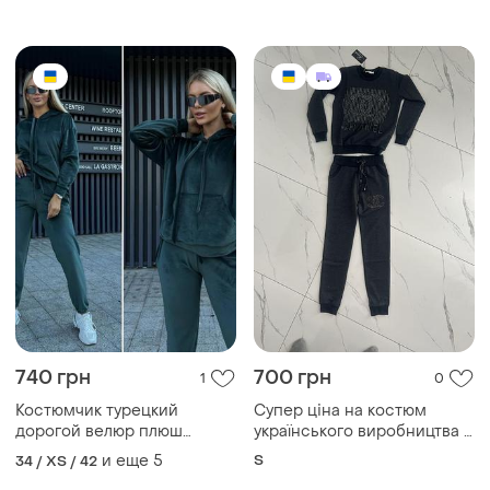
удобен в носке юбка шорты
лонг
740 грн
700 грн
1
0
Костюмчик турецкий
Супер ціна на костюм
дорогой велюр плюш
українського виробництва з
хорошего качества!
турецької тканини
и еще
5
S
34 / XS / 42
качественный пошив!