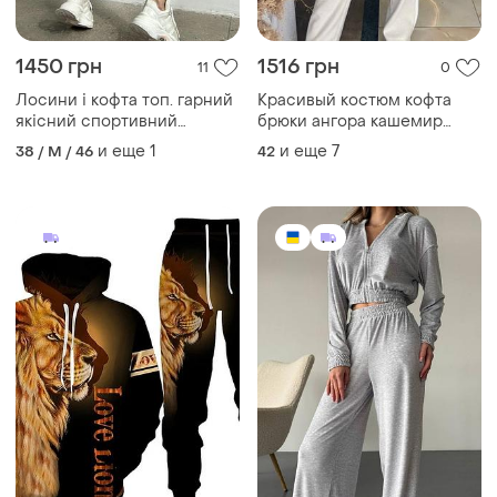
1450 грн
1516 грн
11
0
Лосини і кофта топ. гарний
Красивый костюм кофта
якісний спортивний
брюки ангора кашемир
комплект, з пуш ап ефектом
очень качественный
и еще
1
и еще
7
38 / M / 46
42