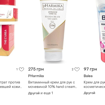
275 грн
97 грн
1
2
PHarmika
Balea
трат против
Витаминный крем для рук с
Крем для ру
бевшей кожи
мочевиной 10% hand cream
косметичес
 с мочевиной,
vitamin urea 10%, 200 мл
balea handc
и еще
1
Другой
Другой
ухода за сух
мл