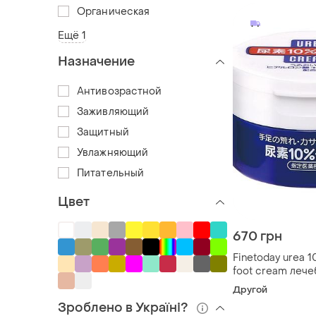
Органическая
Ещё 1
Назначение
Антивозрастной
Заживляющий
Защитный
Увлажняющий
Питательный
Цвет
670 грн
Finetoday urea 
foot cream леч
рук и ног с моче
Другой
Зроблено в Україні?