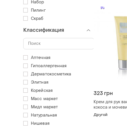
Набор
Пилинг
Скраб
Классификация
Аптечная
Гипоаллергенная
Дерматокосметика
Элитная
Корейская
323 грн
Масс маркет
Крем для рук ва
Мидл маркет
кокоса и мочев
vanille-kokos-h
Другой
Натуральная
Нишевая