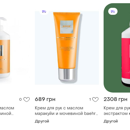
689 грн
2308 грн
0
1
 маслом
Крем для рук с маслом
Крем для рук
виной
маракуйи и мочевиной baehr
экстрактом 
reme baehr
maracuja-handcreme 75 мл
мочевиной c
Другой
Другой
handcreme 