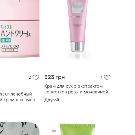
323 грн
2
1
Крем для рук с экстрактом
лепестков розы и мочевиной
st ur лечебный
baehr rosen-handcreme 30 мл
 крем для рук с
Другой
120 g