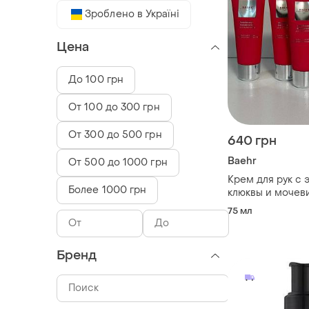
Зроблено в Україні
Цена
До 100 грн
От 100 до 300 грн
От 300 до 500 грн
640 грн
Baehr
От 500 до 1000 грн
Крем для рук с 
Более 1000 грн
клюквы и мочев
(cranberry handc
75 мл
Бренд