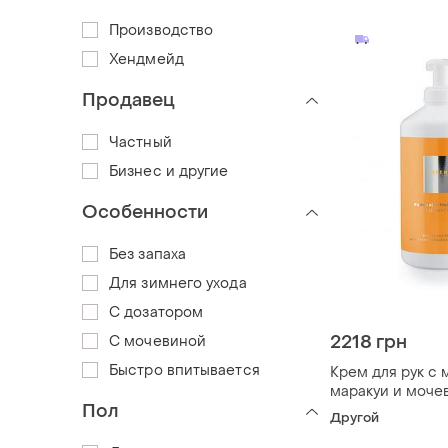
Производство
Хендмейд
Продавец
Частный
Бизнес и другие
Особенности
Без запаха
Для зимнего ухода
С дозатором
2218 грн
С мочевиной
Быстро впитывается
Крем для рук с
маракуи и моче
Пол
maracuja-handc
Другой
500мл