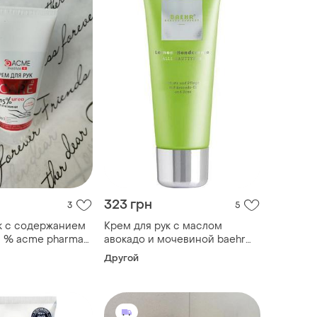
323 грн
3
5
к с содержанием
Крем для рук с маслом
5 % acme pharma
авокадо и мочевиной baehr
lemon handcreme 75 мл
Другой