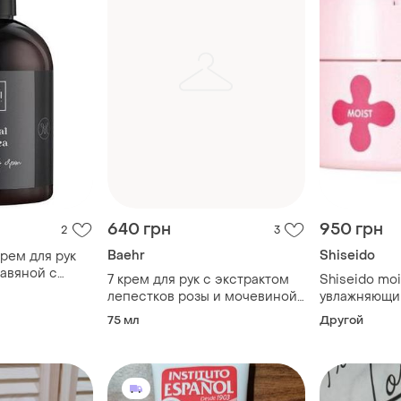
640 грн
950 грн
2
3
Baehr
Shiseido
крем для рук
равяной с
7 крем для рук с экстрактом
Shiseido moi
 мл
лепестков розы и мочевиной
увлажняющий
(rosen-handcreme), 75 мл
мочевиной, 
75 мл
Другой