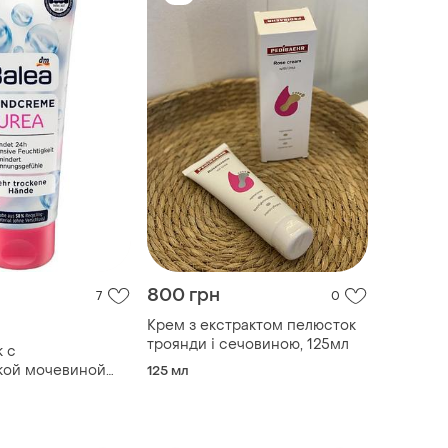
800 грн
7
0
Крем з екстрактом пелюсток
троянди і сечовиною, 125мл
к с
кой мочевиной
125 мл
reme urea для
ой кожей рук, 100