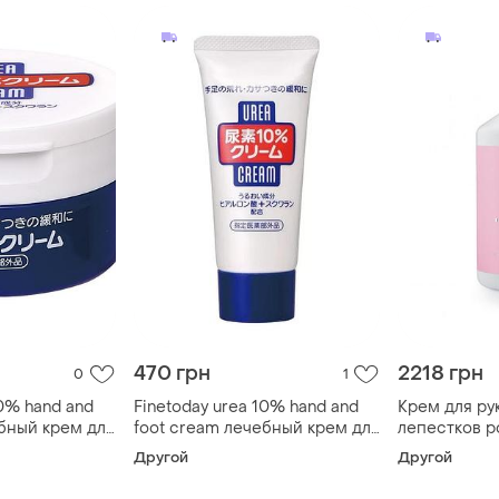
470 грн
2218 грн
0
1
10% hand and
Finetoday urea 10% hand and
Крем для ру
ебный крем для
foot cream лечебный крем для
лепестков р
виной, 100 г
рук и ног с мочевиной, 60 г
500мл baeh
Другой
Другой