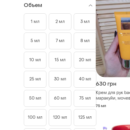
Объем
1 мл
2 мл
3 мл
5 мл
7 мл
8 мл
10 мл
15 мл
20 мл
25 мл
30 мл
40 мл
630 грн
Крем для рук ba
маракуйи, моче
50 мл
60 мл
75 мл
минералами ме
75 мл
75 мл
100 мл
120 мл
125 мл