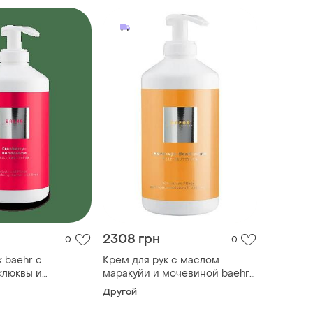
2308 грн
0
0
 baehr с
Крем для рук с маслом
клюквы и
маракуйи и мочевиной baehr
ranberry
maracuja-handcreme 500 мл
Другой
500 мл