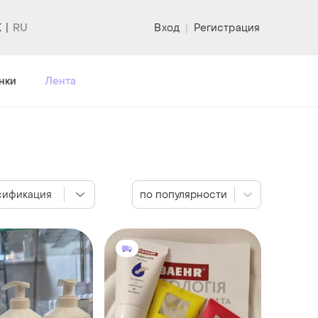
K
Вход
|
Регистрация
нки
Лента
сификация
по популярности