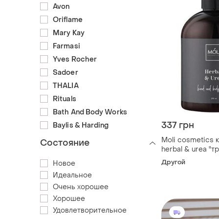
Avon
Oriflame
Mary Kay
Farmasi
Yves Rocher
Sadoer
THALIA
Rituals
Bath And Body Works
337 грн
Baylis & Harding
Moli cosmetics 
Состояние
herbal & urea "т
мочевиной" 275
Другой
Новое
Идеальное
Очень хорошее
Хорошее
Удовлетворительное