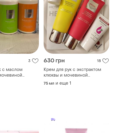
630 грн
3
18
к с маслом
Крем для рук с экстрактом
 мочевиной
клюквы и мочевиной
andcreme), 500
(cranberry handcreme), 75 мл
и еще
1
75 мл