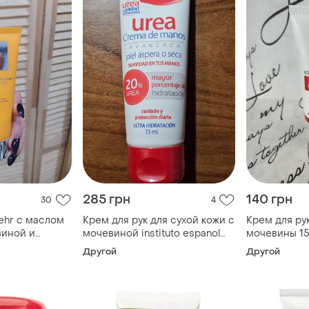
285 грн
140 грн
30
4
ehr с маслом
Крем для рук для сухой кожи с
Крем для ру
виной и
мочевиной instituto espanol
мочевины 1
ртвого моря
urea 75 мл
hand cream
Другой
Другой