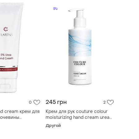
245 грн
0
2
nd cream крем для
Крем для рук couture colour
мочевины
moisturizing hand cream urea
увлажняет и
5% увлажняющий с
Другой
т, 100 мл
мочевиной 200ml