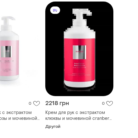
2218 грн
0
0
к с экстрактом
Крем для рук с экстрактом
озы и мочевиной
клюквы и мочевиной cranberry
r
handcreme baehr 500мл
Другой