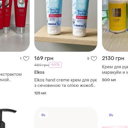
169 грн
2130 грн
1
5
-66%
489 грн
Крем для ру
Elkos
маракуйи и
экстрактом
(maracuja-h
иной
Elkos hand creme крем для рук
500 мл
мл+дозатор
reme), 75 мл
з сечовиною та олією жожоба,
125 мл
125 мл