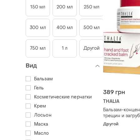
150 мл
200 мл
250 мл
300 мл
400 мл
500 мл
750 мл
1 л
Другой
Вид
Бальзам
Гель
389 грн
Косметические перчатки
THALIA
Крем
Бальзам-концен
Лосьон
трещин и загру
рук и ног thalia,
Маска
Другой
100 мл
Масло