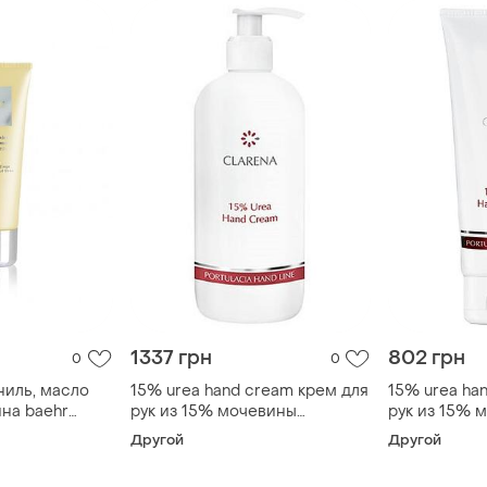
1337 грн
802 грн
0
0
ниль, масло
15% urea hand cream крем для
15% urea ha
ина baehr
рук из 15% мочевины
рук из 15% 
andcreme 30 мл
интенсивно увлажняет и
интенсивно 
Другой
Другой
регенерирует, 500 мл
регенерируе