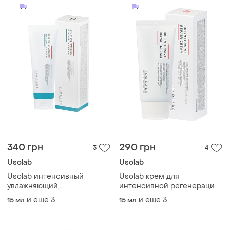
340 грн
290 грн
3
4
Usolab
Usolab
Usolab интенсивный
Usolab крем для
увлажняющий,
интенсивной регенерации
успокаивающий и
и омоложения кожи bio
и еще
3
и еще
3
15 мл
15 мл
омолаживающий крем bio
renaturation repair cream
moisturizing hyaluron cream
распил
распив