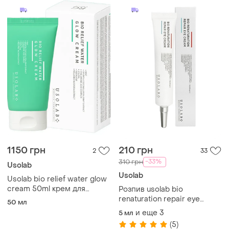
1150 грн
210 грн
2
33
-33%
310 грн
Usolab
Usolab
Usolab bio relief water glow
cream 50ml крем для
Розпив usolab bio
обличчя
renaturation repair eye
50 мл
cream інтенсивний
и еще
3
5 мл
омолоджуючий крем для
(5)
очей