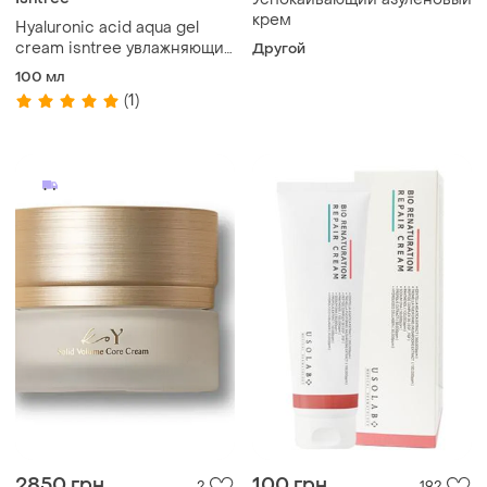
крем
Hyaluronic acid aqua gel
cream isntree увлажняющий
Другой
крем
100 мл
(1)
2850 грн
100 грн
2
192