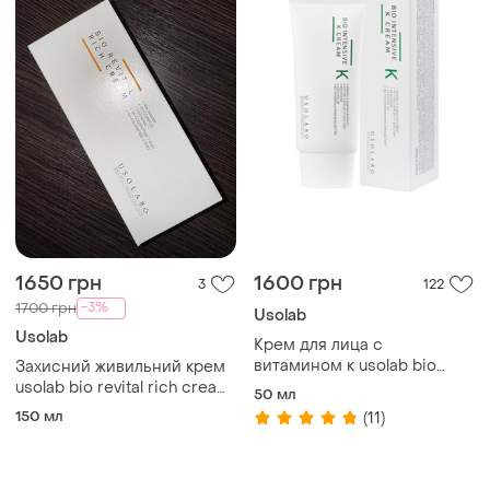
1650 грн
1600 грн
3
122
-3%
1700 грн
Usolab
Usolab
Крем для лица с
витамином к usolab bio
Захисний живильний крем
intensive k cream - 50 мл
usolab bio revital rich cream
50 мл
150 мл
150 мл
(11)