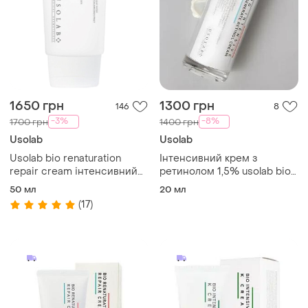
1650 грн
1300 грн
146
8
-3%
-8%
1700 грн
1400 грн
Usolab
Usolab
Usolab bio renaturation
Інтенсивний крем з
repair cream інтенсивний
ретинолом 1,5% usolab bio
відновлюючий крем для
intensive regenerate retinol
50 мл
20 мл
обличчя, 50 мл
cream
(17)