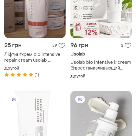
25 грн
96 грн
59
2
Usolab
Ліфтингкрем bio intensive
repair cream usolab ,
Usolab bio intensive k cream
разлив, распив, усолаб
😊восстанавливающий,
Другой
защитный и
(1)
Другой
вазопротекторный крем
для лица