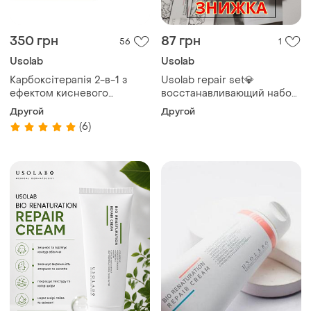
350 грн
87 грн
56
1
Usolab
Usolab
Карбоксітерапія 2-в-1 з
Usolab repair set💎
ефектом кисневого
восстанавливающий набор
ліфтингу usolab bio bubble
— регенерация и
Другой
Другой
asco solution
успокоение
(6)