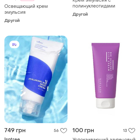
Крем эмульсия с
полинуклеотидами
Освещающий крем
эмульсия
Другой
Другой
749 грн
100 грн
56
13
Isntree
Успокаивающий азуленовый