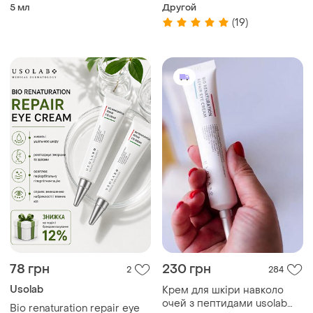
и с розацеа
улучшений
5 мл
Другой
(19)
78 грн
230 грн
2
284
Usolab
Крем для шкіри навколо
очей з пептидами usolab
Bio renaturation repair eye