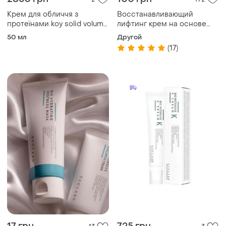
Крем для обличчя з
Восстанавливающий
протеїнами koy solid volume
лифтинг крем на основе
core cream 50ml
полинуклеотидов и
50 мл
Другой
пептидов
(17)