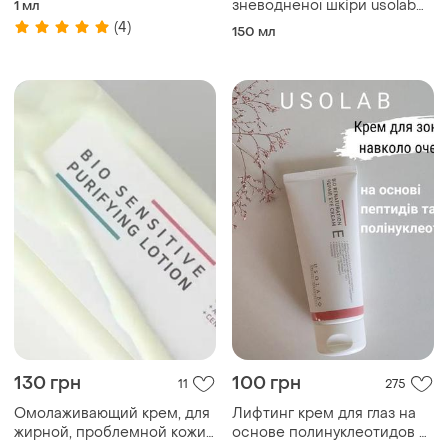
зневодненої шкіри usolab
1 мл
bio revital rich cream, 150
(4)
150 мл
мл
130 грн
100 грн
11
275
Омолаживающий крем, для
Лифтинг крем для глаз на
жирной, проблемной кожи
основе полинуклеотидов и