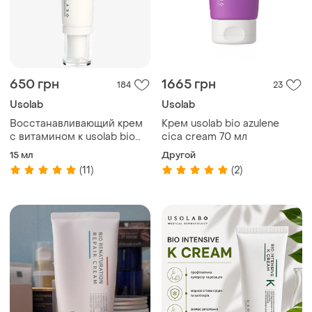
650 грн
1665 грн
184
23
Usolab
Usolab
Восстанавливающий крем
Крем usolab bio azulene
с витамином к usolab bio
cica cream 70 мл
intensive k cream, 15 мл
15 мл
Другой
(11)
(2)