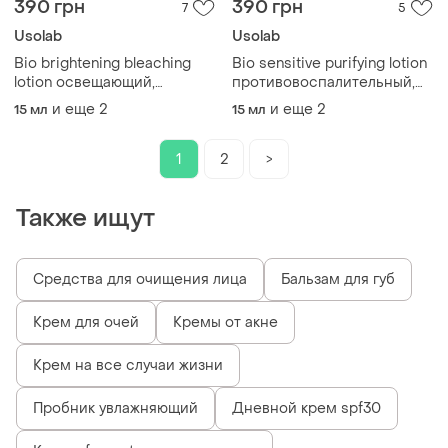
390 грн
390 грн
7
5
Usolab
Usolab
Bio brightening bleaching
Bio sensitive purifying lotion
lotion освещающий,
противовоспалительный,
антиоксидантный и
антибактериальный и
и еще
2
и еще
2
15 мл
15 мл
омолаживающий крем -
омолаживающий крем -
лосьон распив
лосьон распив
1
2
>
Также ищут
Средства для очищения лица
Бальзам для губ
Крем для очей
Кремы от акне
Крем на все случаи жизни
Пробник увлажняющий
Дневной крем spf30