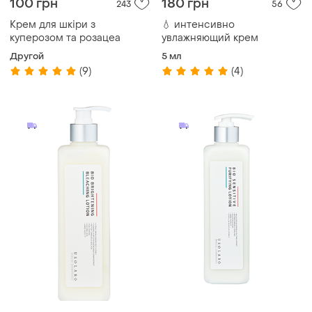
100 грн
180 грн
243
56
Крем для шкіри з
💧 интенсивно
куперозом та розацеа
увлажняющий крем
Другой
5 мл
(9)
(4)