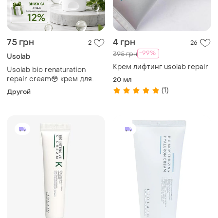
75 грн
4 грн
2
26
-99%
395 грн
Usolab
Крем лифтинг usolab repair
Usolab bio renaturation
repair cream😳 крем для
20 мл
интенсивной регенерации
(1)
Другой
и омоложения кожи юсораб