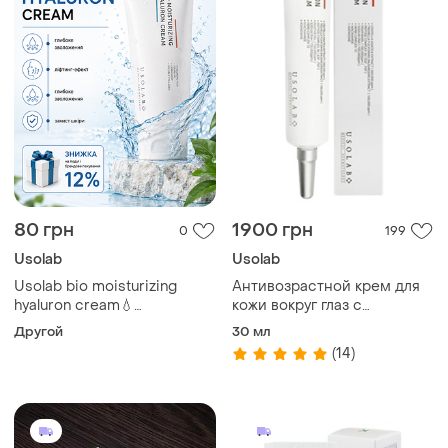
80 грн
1900 грн
0
199
Usolab
Usolab
Usolab bio moisturizing
Антивозрастной крем для
hyaluron cream💧
кожи вокруг глаз с
интенсивный
пептидами usolab bio
Другой
30 мл
увлажняющий,
renaturation eye repair
(14)
успокаивающий крем
cream - 30 мл
юсораб