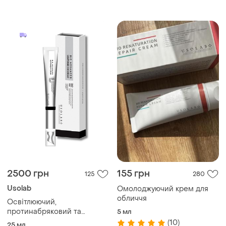
2500 грн
155 грн
125
280
Usolab
Омолоджуючий крем для
обличчя
Освітлюючий,
протинабряковий та
5 мл
омолоджуючий крем для
(10)
25 мл