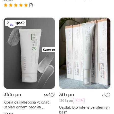
очей usolab bio advanced
(7)
lightening eye cream, 25 ml
365 грн
30 грн
58
7
-98%
1395 грн
Крем от купероза усолаб,
usolab cream разлив ,
Usolab bio intensive blemish
распив, bio intensive k
balm
20 мл