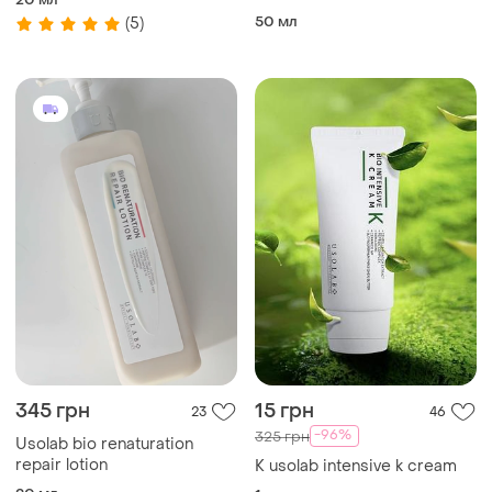
cream
50 мл
(5)
345 грн
15 грн
23
46
-96%
325 грн
Usolab bio renaturation
repair lotion
K usolab intensive k cream