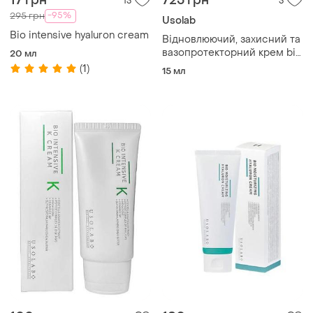
17 грн
725 грн
13
3
-95%
295 грн
Usolab
Bio intensive hyaluron cream
Відновлюючий, захисний та
вазопротекторний крем bio
20 мл
intensive k cream
(1)
15 мл