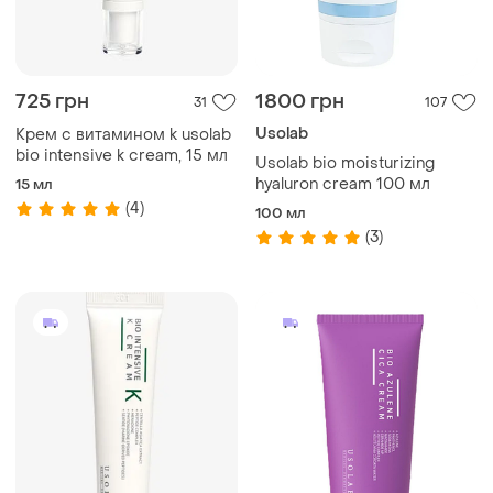
725 грн
1800 грн
31
107
Usolab
Кpeм с витамином k usolab
bio intensive k cream, 15 мл
Usolab bio moisturizing
hyaluron cream 100 мл
15 мл
(4)
100 мл
(3)