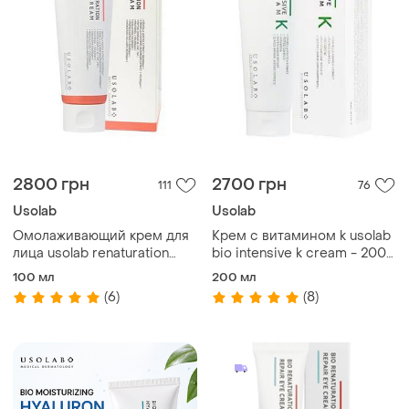
2800 грн
2700 грн
111
76
Usolab
Usolab
Омолаживающий крем для
Кpeм с витaминoм k usolab
лица usolab renaturation
bio intensive k cream - 200
repair cream - 100 мл
мл
100 мл
200 мл
(6)
(8)