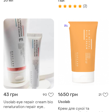
20 мл
1 мл
(2)
43 грн
1650 грн
90
21
Usolab
Usolab eye repair cream bio
renaturation repair eye
Крем для сухої та
cream