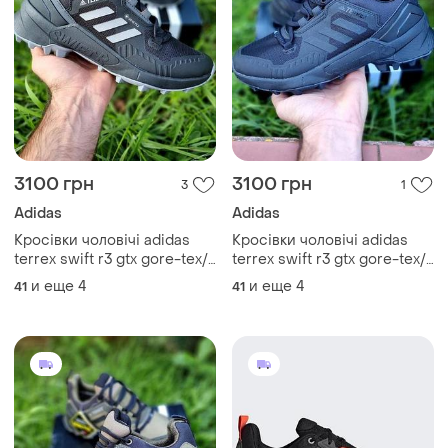
3100 грн
3100 грн
3
1
Adidas
Adidas
Кросівки чоловічі adidas
Кросівки чоловічі adidas
terrex swift r3 gtx gore-tex/
terrex swift r3 gtx gore-tex/
кроссовки мужские адидас
кроссовки мужские адидас
и еще
4
и еще
4
41
41
террекс
тэррекс