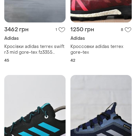
3462 грн
1250 грн
1
8
Adidas
Adidas
Кросівки adidas terrex swift
Кроссовки adidas terrex
r3 mid gore-tex fz3355
gore-tex
кроссовки
45
42