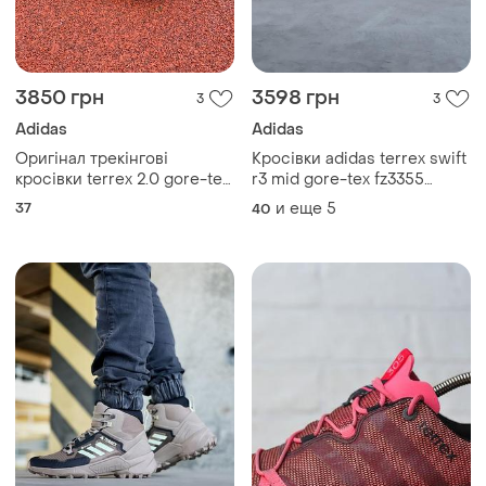
3850 грн
3598 грн
3
3
Adidas
Adidas
Оригінал трекінгові
Кросівки adidas terrex swift
кросівки terrex 2.0 gore-tex
r3 mid gore-tex fz3355
ih0617 кроссовки
кроссовки
37
и еще
5
40