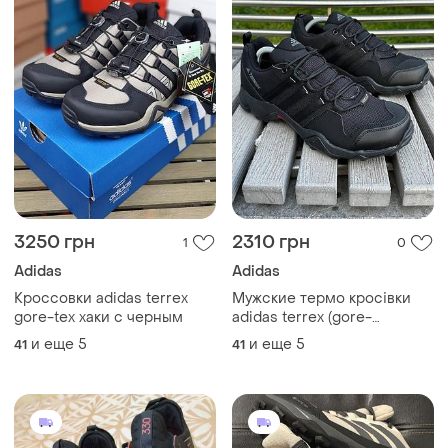
3250 грн
2310 грн
1
0
Adidas
Adidas
Кроссовки adidas terrex
Мужские термо кросівки
gore-tex хаки с черным
adidas terrex (gore-
tex)#адидас
и еще
5
и еще
5
41
41