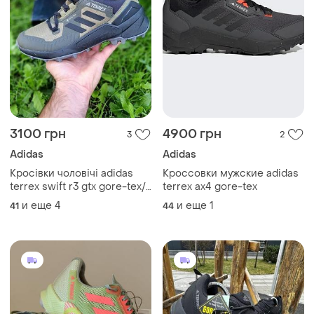
3100 грн
4900 грн
3
2
Adidas
Adidas
Кросівки чоловічі adidas
Кроссовки мужские adidas
terrex swift r3 gtx gore-tex/
terrex ax4 gore-tex
кроссовки мужские адидас
и еще
4
и еще
1
41
44
террекс