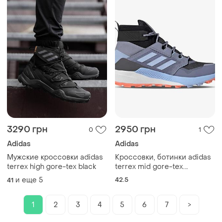
3290 грн
2950 грн
0
1
Adidas
Adidas
Мужские кроссовки adidas
Кроссовки, ботинки adidas
terrex high gore-tex black
terrex mid gore-tex.
оригинал. р 42,5
и еще
5
42.5
41
1
2
3
4
5
6
7
>