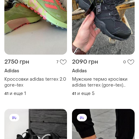
2750 грн
2090 грн
7
0
Adidas
Adidas
Кроссовки adidas terrex 2.0
Мужские термо кросівки
gore-tex
adidas terrex (gore-tex)
#адидас
и еще
1
и еще
5
41
41