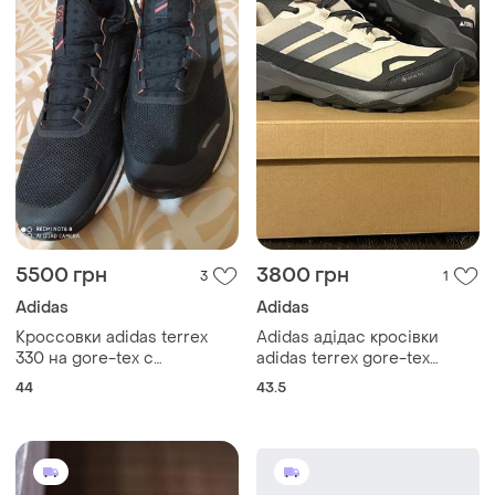
5500 грн
3800 грн
3
1
Adidas
Adidas
Кроссовки adidas terrex
Adidas адідас кросівки
330 на gore-tex с
adidas terrex gore-tex
подошвой boost &
(оригінал)
44
43.5
continental