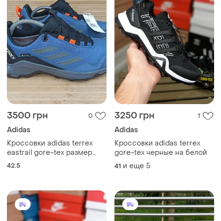
3500 грн
3250 грн
0
1
Adidas
Adidas
Кроссовки adidas terrex
Кроссовки adidas terrex
eastrail gore-tex размер
gore-tex черные на белой
42,5 (27 см.)
42.5
и еще
5
41