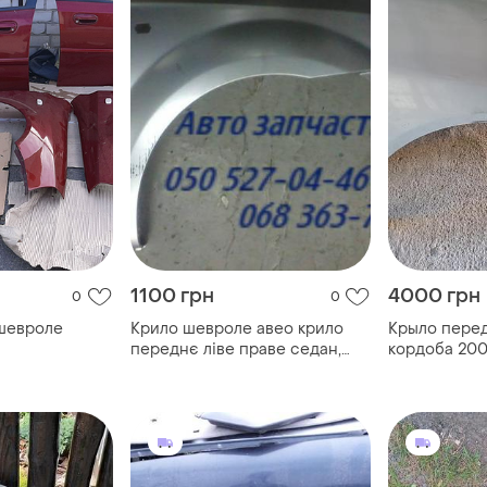
1100 грн
4000 грн
0
0
шевроле
Крило шевроле авео крило
Крыло перед
переднє ліве праве седан,
кордоба 20
хетчбек