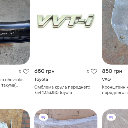
650 грн
850 грн
0
0
Toyota
VAG
р chevrolet
 такума)
Эмблема крыла переднего
Кронштейн 
7544333380 toyota
переднего л
6l0821135