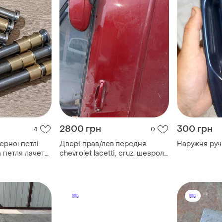
2800 грн
300 грн
4
0
рної петлі
Двері прав/лев.передня
Наружня руч
петля лачетті
chevrolet lacetti, cruz. шевроле
лачетті,