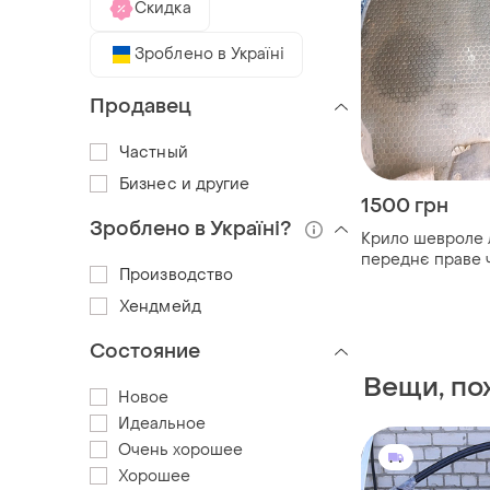
Скидка
Зроблено в Україні
Продавец
Частный
Бизнес и другие
1500 грн
Зроблено в Україні?
Крило шевроле 
переднє праве 
Производство
кольору
Хендмейд
Состояние
Вещи, по
Новое
Идеальное
Очень хорошее
Хорошее