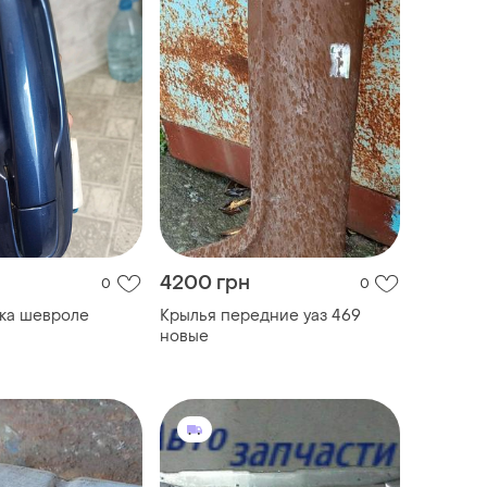
4200 грн
0
0
ка шевроле
Крылья передние уаз 469
новые