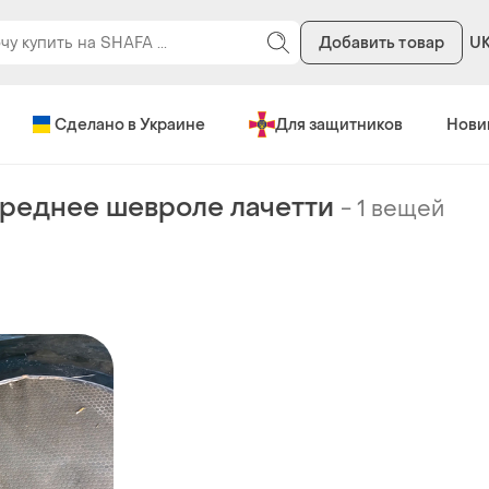
Добавить товар
U
Сделано в Украине
Для защитников
Нови
реднее шевроле лачетти
-
1 вещей