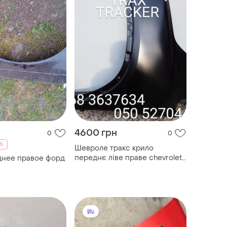
4600 грн
0
0
%
Шевроле тракс крило
переднє ліве праве chevrolet
днее правое форд
tracker trax