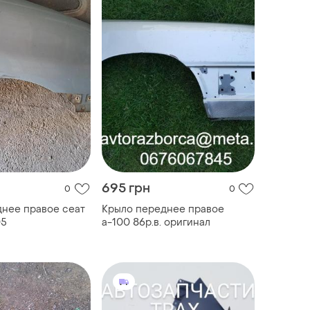
695 грн
0
0
нее правое сеат
Крыло переднее правое
05
а-100 86р.в. оригинал