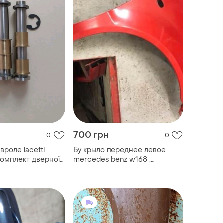
700 грн
0
0
вроле lacetti
Бу крыло переднее левое
mercedes benz w168 ,
a1688800418. дефект