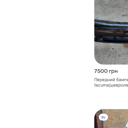
7500 грн
Передний бампе
tacuma(шевроле
96262615