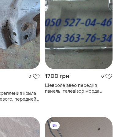
1700 грн
0
0
Шевроле авео передня
панель, телевізор морда
крепления крыла
седан, хетчбек
евого, передней