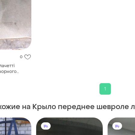
0
лачетті
чорного
1
хожие на Крыло переднее шевроле л