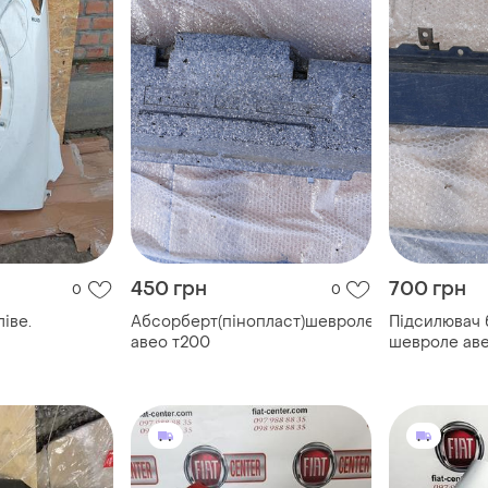
450 грн
700 грн
0
0
іве.
Абсорберт(пінопласт)шевроле
Підсилювач 
авео т200
шевроле ав