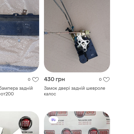
430 грн
0
0
бампера задній
Замок двері задній шевроле
еот200
калос