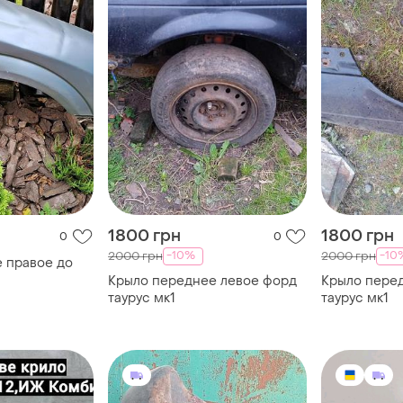
1800 грн
1800 грн
0
0
-10%
-10
2000 грн
2000 грн
 правое до
Крыло переднее левое форд
Крыло пере
таурус мк1
таурус мк1