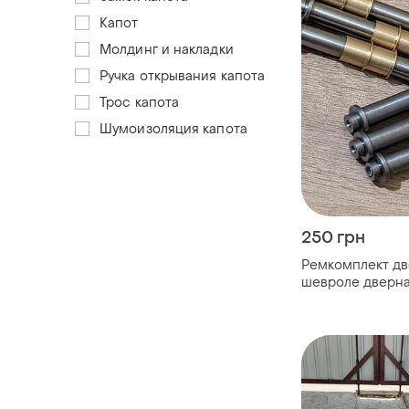
Капот
Молдинг и накладки
Ручка открывания капота
Трос капота
Шумоизоляция капота
250 грн
Ремкомплект две
шевроле дверна 
авео