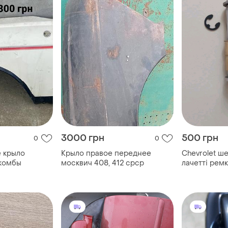
3000 грн
500 грн
0
0
 крыло
Крыло правое переднее
Chevrolet ше
 комбы
москвич 408, 412 срср
лачетті ремкомплект дверної
петлі