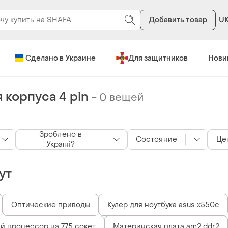
Добавить товар
U
Сделано в Украине
Для защитников
Нови
 корпуса 4 pin
-
0 вещей
Зроблено в
Состояние
Це
Україні?
ут
Оптические приводы
Кулер для ноутбука asus x550c
 процессор на 775 сокет
Материнская плата am2 ddr2