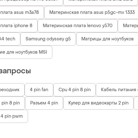
плата asus m3a78
Материнская плата asus p5gc-mx 1333
плата iphone 8
Материнская плата lenovo y570
Матери
A4 tech
Samsung odyssey g5
Матрицы для ноутбуков
е для ноутбуков MSI
запросы
ереходник
4 pin fan
Cpu 4 pin 8 pin
Кабель питания 
pin 8 pin
Разъем 4 pin
Кулер для видеокарты 2 pin
 4 pin pwm