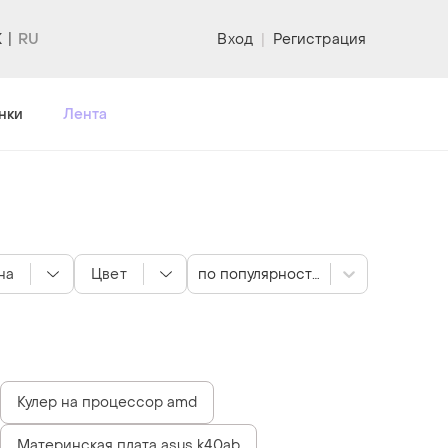
K
Вход
|
Регистрация
нки
Лента
на
Цвет
по популярности
Кулер на процессор amd
Материнская плата asus k40ab