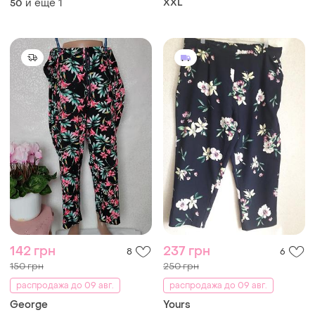
и еще
1
XXL
50
142 грн
237 грн
8
6
150 грн
250 грн
распродажа до 09 авг.
распродажа до 09 авг.
George
Yours