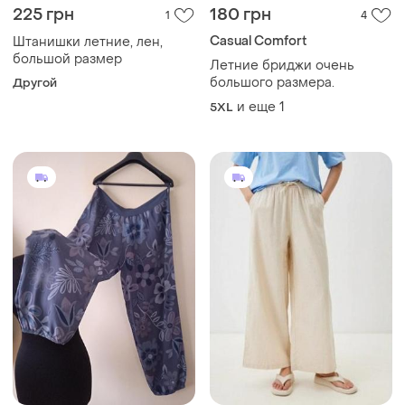
225 грн
180 грн
1
4
Casual Comfort
Штанишки летние, лен,
большой размер
Летние бриджи очень
большого размера.
Другой
и еще
1
5XL