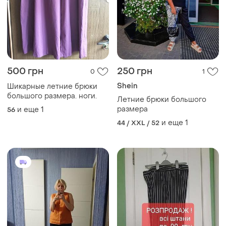
500 грн
250 грн
0
1
Shein
Шикарные летние брюки
большого размера. ноги.
Летние брюки большого
размера
и еще
1
56
и еще
1
44 / XXL / 52