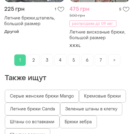
225 грн
475 грн
1
5
500 грн
Летние брюки,штапель,
большой размер
распродажа до 09 авг.
Другой
Летние вискозные брюки,
большой размер
XXXL
1
2
3
4
5
6
7
>
Также ищут
Серые женские брюки Mango
Кремовые брюки
Летние брюки Canda
Зеленые штаны в клетку
Штаны со вставками
Брюки зебра