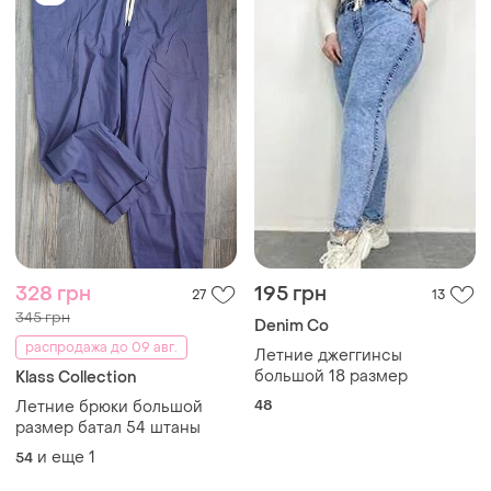
328 грн
195 грн
27
13
345 грн
Denim Co
распродажа до 09 авг.
Летние джеггинсы
большой 18 размер
Klass Collection
48
Летние брюки большой
размер батал 54 штаны
и еще
1
54