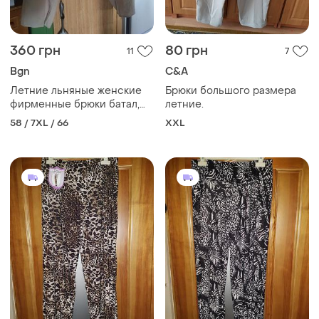
360 грн
80 грн
11
7
Bgn
C&A
Летние льняные женские
Брюки большого размера
фирменные брюки батал,
летние.
большой размер
58 / 7XL / 66
XXL