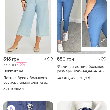
315 грн
550 грн
4
3
-10%
350 грн
💜джинсы летние большие
Bonmarché
размеры 💜42-44,44-46,48-
50 и 52-54💜
Летние брюки большого
и еще
6
34 / XS / 42
размера замес хлопка и
полиэстера большого
и еще
1
6XL
размера 28 ткань
шамбре.мерки-ост.фото.