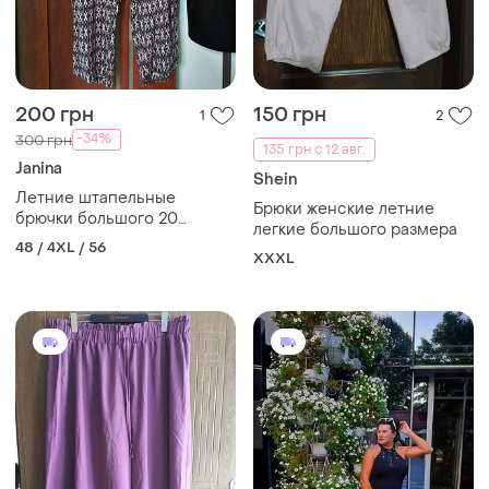
200 грн
150 грн
1
2
-34%
300 грн
135 грн с 12 авг.
Janina
Shein
Летние штапельные
Брюки женские летние
брючки большого 20
легкие большого размера
размера
48 / 4XL / 56
XXXL