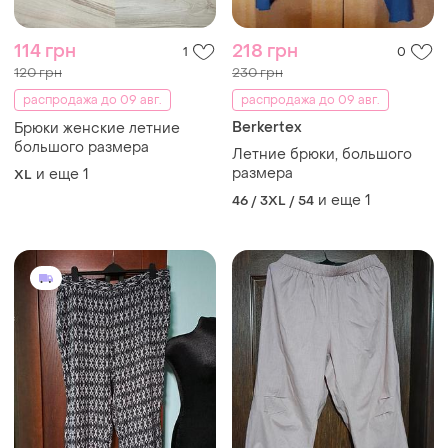
114 грн
218 грн
1
0
120 грн
230 грн
распродажа до 09 авг.
распродажа до 09 авг.
Berkertex
Брюки женские летние
большого размера
Летние брюки, большого
размера
и еще
1
XL
и еще
1
46 / 3XL / 54