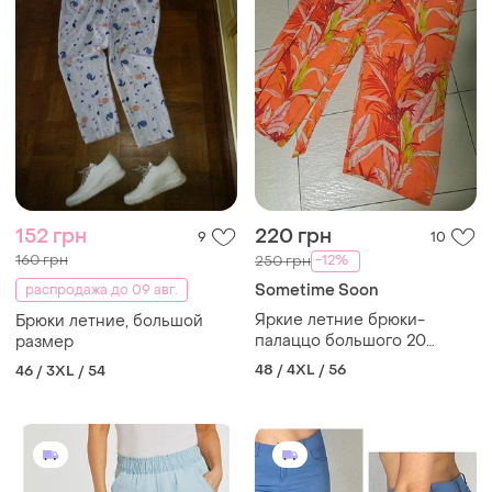
152 грн
220 грн
9
10
160 грн
-12%
250 грн
Sometime Soon
распродажа до 09 авг.
Яркие летние брюки-
Брюки летние, большой
палаццо большого 20
размер
размера
48 / 4XL / 56
46 / 3XL / 54