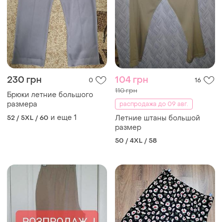
230 грн
104 грн
0
16
110 грн
Брюки летние большого
размера
распродажа до 09 авг.
и еще
1
52 / 5XL / 60
Летние штаны большой
размер
50 / 4XL / 58