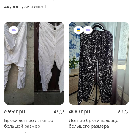
размер xxl
и еще
1
44 / XXL / 52
699 грн
400 грн
4
6
Брюки летние льняные
Летние брюки палаццо
большой размер
большого размера