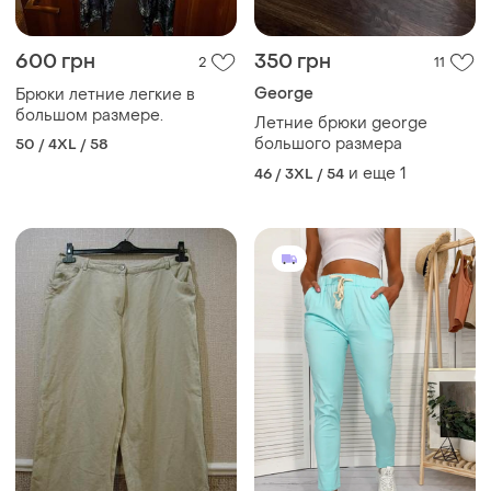
600 грн
350 грн
2
11
George
Брюки летние легкие в
большом размере.
Летние брюки george
большого размера
50 / 4XL / 58
и еще
1
46 / 3XL / 54