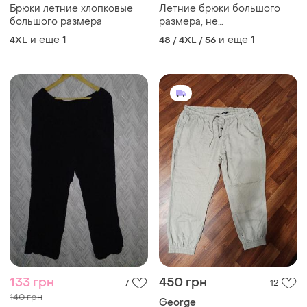
Брюки летние хлопковые
Летние брюки большого
большого размера
размера, не
просвечиваются
и еще
1
и еще
1
4XL
48 / 4XL / 56
133 грн
450 грн
7
12
140 грн
George