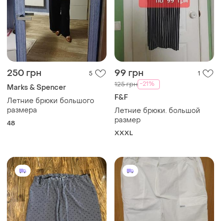
250 грн
99 грн
5
1
-21%
125 грн
Marks & Spencer
F&F
Летние брюки большого
размера
Летние брюки. большой
размер
48
XXXL