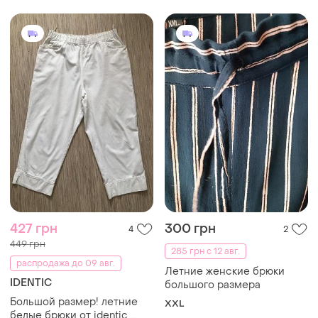
427 грн
300 грн
4
2
449 грн
285 грн с 12 авг.
распродажа до 09 авг.
Летние женские брюки
IDENTIC
большого размера
Большой размер! летние
XXL
белые брюки от identic,