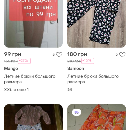
99 грн
180 грн
3
5
-27%
-15%
135 грн
210 грн
Mango
Samoon
Летние брюки большого
Летние брюки большого
размера
размера
и еще
1
54
XXL