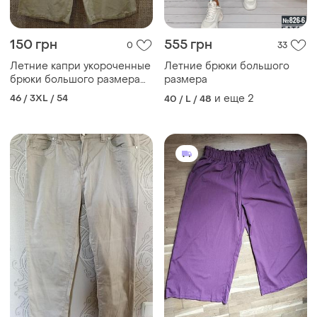
150 грн
555 грн
0
33
Летние капри укороченные
Летние брюки большого
брюки большого размера
размера
18(xxxl)
46 / 3XL / 54
и еще
2
40 / L / 48