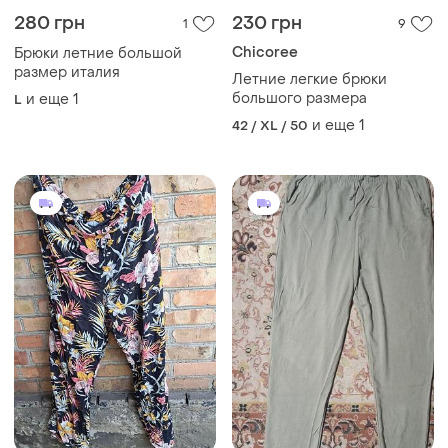
280 грн
230 грн
1
9
Chicoree
Брюки летние большой
размер италия
Летние легкие брюки
большого размера
и еще
1
L
и еще
1
42 / XL / 50