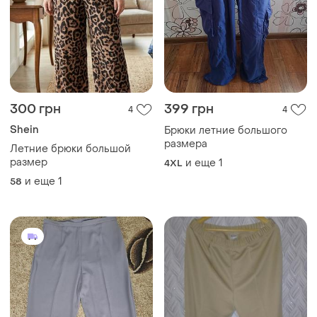
300 грн
399 грн
4
4
Shein
Брюки летние большого
размера
Летние брюки большой
размер
и еще
1
4XL
и еще
1
58