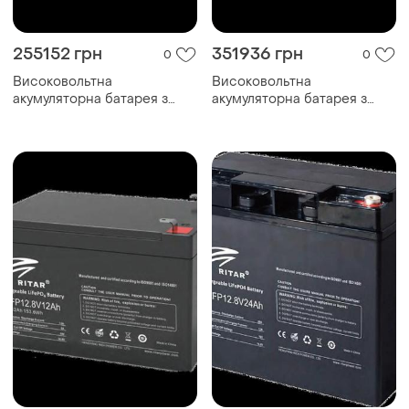
255152 грн
351936 грн
0
0
Високовольтна
Високовольтна
акумуляторна батарея з
акумуляторна батарея з
bluetooth ritar r-lfp51.2...
bluetooth та автоматичним...