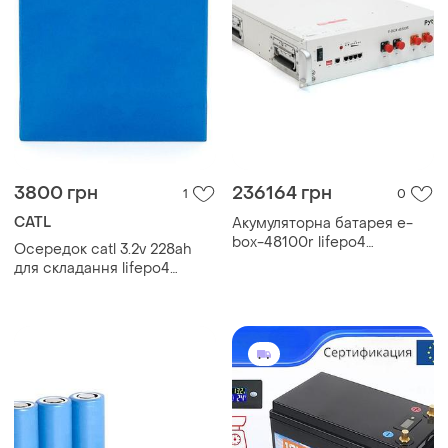
3800 грн
236164 грн
1
0
CATL
Акумуляторна батарея e-
box-48100r lifepo4
Осередок catl 3.2v 228ah
51.2v100аh(5.12kwh)(50/100a)
для складання lifepo4
440x620x117 , 51kg
акумулятора,
(172х54х204(220)) мм q5