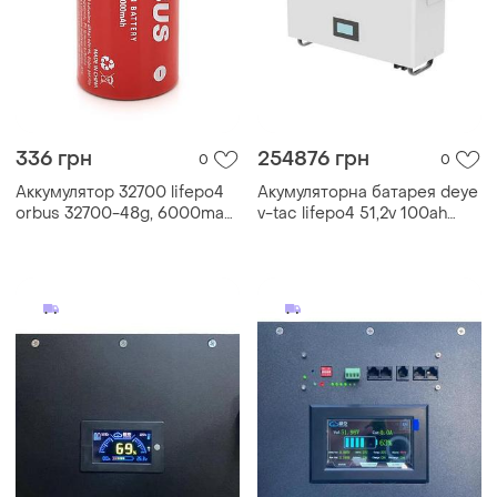
336 грн
254876 грн
0
0
Аккумулятор 32700 lifepo4
Акумуляторна батарея deye
orbus 32700-48g, 6000mah,
v-tac lifepo4 51,2v 100аh
3.2v, red/grey, q120
5.12kwh, 607x720x270mm,
50,67kg