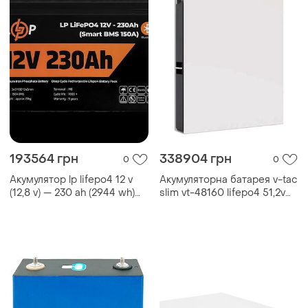
193564 грн
338904 грн
0
0
Акумулятор lp lifepo4 12 v
Акумуляторна батарея v-tac
(12,8 v) — 230 ah (2944 wh)
slim vt-48160 lifepo4 51,2v
(smart ...
160аh 7.64kwh,
600x830x111mm, 80kg