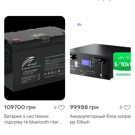
lfp12.8v100ahg24
bluetooth ritar l...
109700 грн
99988 грн
0
0
Батарея з системою
Аккумуляторный блок sunpal
підігріву та bluetooth ritar
pp 10kwh
lfp25.6v50ah g3