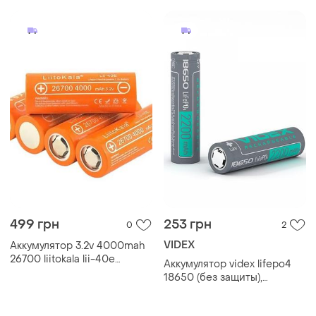
499 грн
253 грн
0
2
VIDEX
Аккумулятор 3.2v 4000mah
26700 liitokala lii-40e
Аккумулятор videx lifepo4
оранжевый top shop ua_
18650 (без защиты),
2200mah, 3.2v