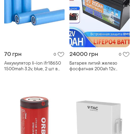
70 грн
24000 грн
0
0
Аккумулятор li-ion ifr18650
Батарея литий железо
1500mah 3.2v, blue, 2 шт в
фосфатная 200ah 12v
упаковке, цена за 1 шт.
аккумулятор lifepo4
встроенный бмс usb
зарядное: дом ибп, акб