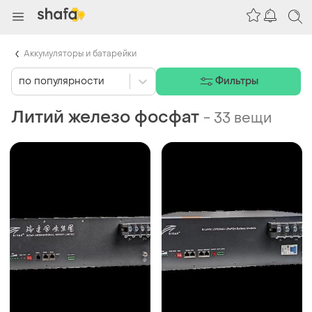
Аккумуляторы и батарейки
по популярности
Фильтры
Литий железо фосфат
-
33 вещи