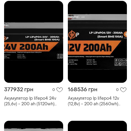
377932 грн
168536 грн
0
0
Акумулятор lp lifepo4 24v
Акумулятор lp lifepo4 12v
(25,6v) - 200 ah (5120wh)
(12,8v) - 200 ah (2560wh)
(smart bms...
(smart bms...