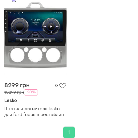
8299 грн
0
-20%
10299 грн
Lesko
Штатная магнитола lesko
для ford focus ii рестайлинг
2007-2011 экран 9" 4/32gb
4g wi-fi gps top
1