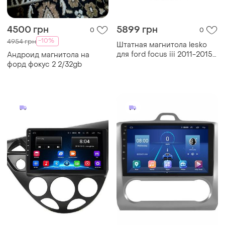
4500 грн
5899 грн
0
0
-10%
4954 грн
Штатная магнитола lesko
для ford focus iii 2011-2015
Андроид магнитола на
экран 9" 2/32gb/ wi-fi
форд фокус 2 2/32gb
optima gps android форд
фокус 38шт