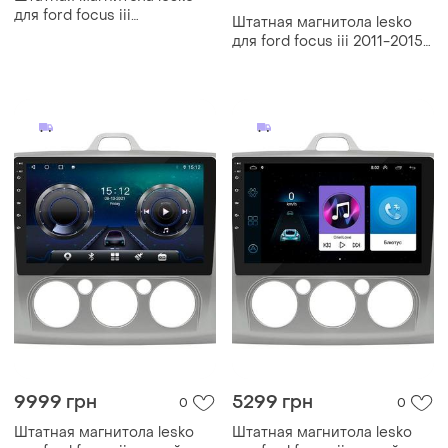
для ford focus iii
Штатная магнитола lesko
рестайлинг 2014-2019 9"
для ford focus iii 2011-2015
2/32gb wi-fi base gps
экран 9" 1/16gb/ wi-fi base
android форд фокус
gps android форд фокус
9999 грн
5299 грн
0
0
Штатная магнитола lesko
Штатная магнитола lesko