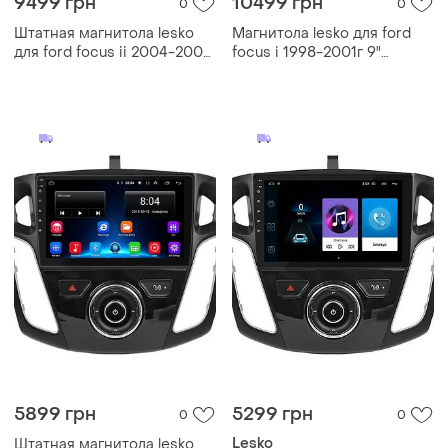
9499 грн
10499 грн
0
0
Штатная магнитола lesko
Магнитола lesko для ford
для ford focus ii 2004-2008
focus i 1998-2001г 9"
экран 9" 2/32gb top 4g gps
4/64gb 4g wi-fi gps top
android форд фокус
форд фокус 10шт
5899 грн
5299 грн
0
0
Lesko
Штатная магнитола lesko