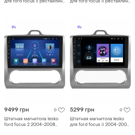
для ford focus ii рестайлинг
для ford focus ii рестайлинг
2007-2011 экран 9" 4+32
2007-2011 экран 9" 1+16 wi-
4g+carplay premium форд
fi gps optima форд фокус
фокус 7шт
7шт
9499 грн
5299 грн
0
0
Штатная магнитола lesko
Штатная магнитола lesko
ford focus 2 2004-2008
для ford focus ii 2004-2008
auto ac 9" 2+32 4g gps wi-fi
экран 9" 1/16gb wi-fi gps