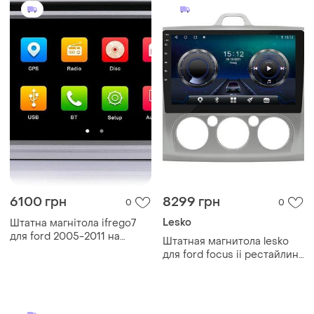
6100 грн
8299 грн
0
0
Lesko
Штатна магнітола ifrego7
для ford 2005-2011 на
Штатная магнитола lesko
android с bluetooth,gps, usb,
для ford focus ii рестайлинг
rds, dvd, cd
2007-2011 экран 9" 4/32gb
4g wi-fi gps top