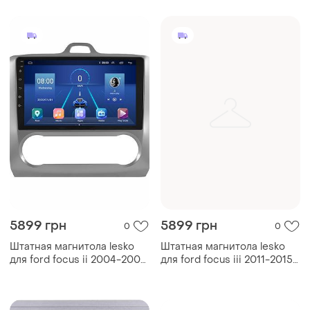
top форд фокус 11шт
base форд фокус 22шт
5899 грн
5899 грн
0
0
Штатная магнитола lesko
Штатная магнитола lesko
для ford focus ii 2004-2008
для ford focus iii 2011-2015
экран 9" 2/32gb wi-fi gps
экран 9" 2/32gb/ wi-fi base
base форд фокус 22шт
gps android