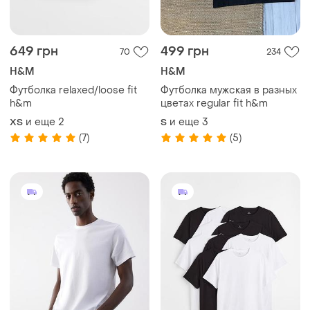
649 грн
499 грн
70
234
H&M
H&M
Футболка relaxed/loose fit
Футболка мужская в разных
h&m
цветах regular fit h&m
и еще
2
и еще
3
XS
S
(7)
(5)