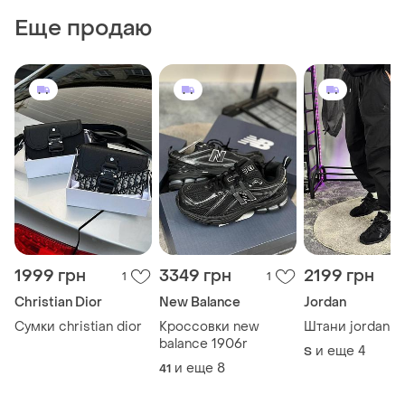
Еще продаю
1999 грн
3349 грн
2199 грн
1
1
Christian Dior
New Balance
Jordan
Сумки christian dior
Кроссовки new
Штани jordan
balance 1906r
и еще
4
S
и еще
8
41