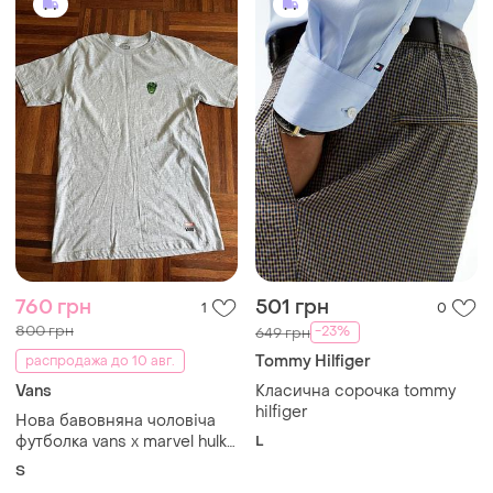
760 грн
501 грн
1
0
800 грн
-23%
649 грн
Tommy Hilfiger
распродажа до 10 авг.
Vans
Класична сорочка tommy
hilfiger
Нова бавовняна чоловіча
футболка vans x marvel hulk
L
characters ss tee сірого
S
кольору s 36 usa 🇺🇸