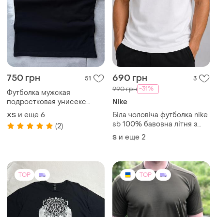
750 грн
690 грн
51
3
-31%
990 грн
Футболка мужская
подростковая унисекс
Nike
черная трендовая xs-xxl
и еще
6
Біла чоловіча футболка nike
XS
sb 100% бавовна літня з
(2)
великим принтом на спині
и еще
2
S
TOP
TOP