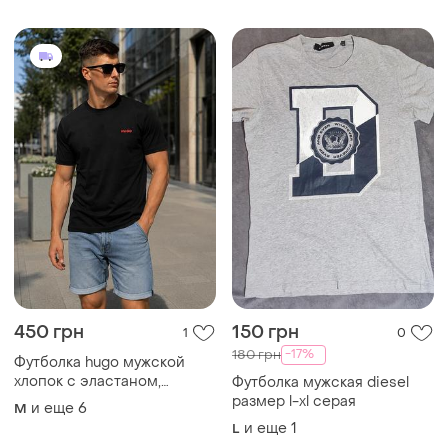
450 грн
150 грн
1
0
-17%
180 грн
Футболка hugo мужской
хлопок с эластаном,
Футболка мужская diesel
мужская футболка черная
размер l-xl серая
и еще
6
M
стрейч, футболка с
и еще
1
L
надписью мужская черная