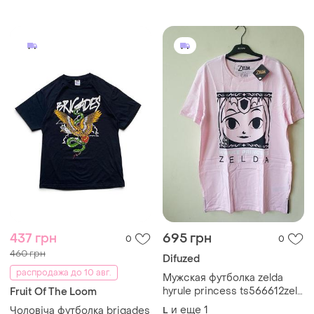
437 грн
695 грн
0
0
460 грн
Difuzed
распродажа до 10 авг.
Мужская футболка zelda
hyrule princess ts566612zel
Fruit Of The Loom
difuzed
и еще
1
Чоловіча футболка brigades
L