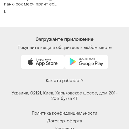
панк-рок мерч принт ed
hardy стиль чорна l
L
Загружайте приложение
Покупайте вещи и общайтесь в любом месте
Как это работает?
Украина, 02121, Киев, Харьковское шоссе, дом 201-
203, буква 4Г
Политика конфиденциальности
Договор-оферта
Контакты