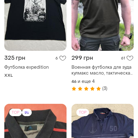
325 грн
299 грн
6
61
Футболка expedition
Военная футболка для зуда
кулмакс масло, тактическая
XXL
футболка свинца, футболка
и еще
4
46
coolmax свинца
(3)
TOP
TOP