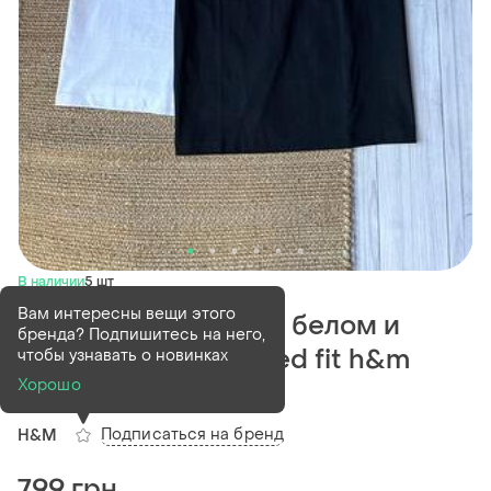
В наличии
5 шт
Вам интересны вещи этого
Футболка мужская в белом и
бренда? Подпишитесь на него,
черном цвете relaxed fit h&m
чтобы узнавать о новинках
Хорошо
(2)
Подписаться на бренд
H&M
799 грн