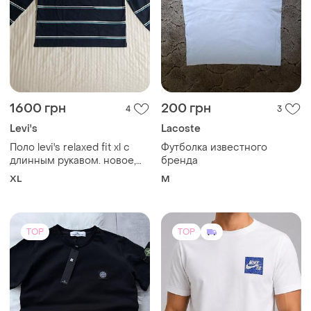
1600 грн
200 грн
4
3
Levi's
Lacoste
Поло levi's relaxed fit xl с
Футболка известного
длинным рукавом. новое,
бренда
оригинал
XL
M
TOP
TOP