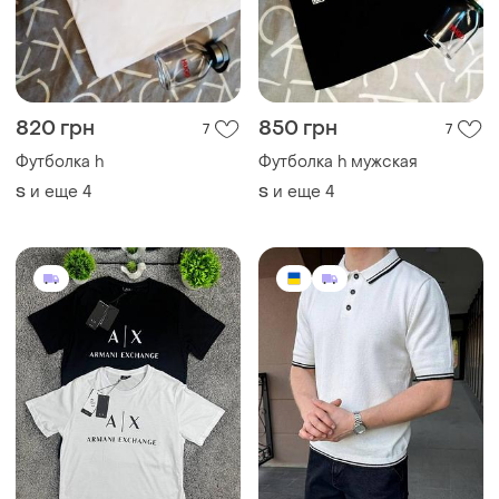
820 грн
850 грн
7
7
Футболка h
Футболка h мужская
и еще
4
и еще
4
S
S