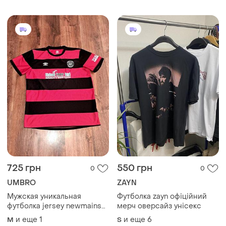
725 грн
550 грн
0
0
UMBRO
ZAYN
Мужская уникальная
Футболка zayn офіційний
футболка jersey newmains
мерч оверсайз унісекс
united оригинал
и еще
1
и еще
6
M
S