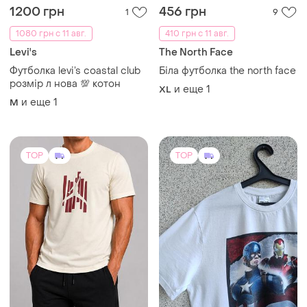
1200 грн
456 грн
1
9
1080 грн с 11 авг.
410 грн с 11 авг.
Levi's
The North Face
Футболка levi’s coastal club
Біла футболка the north face
розмір л нова 💯 котон
и еще
1
XL
и еще
1
M
TOP
TOP