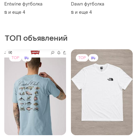
Entwine футболка
Dawn футболка
и еще
4
и еще
4
S
S
ТОП объявлений
TOP
TOP