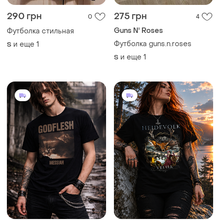
290 грн
275 грн
0
4
Guns N' Roses
Футболка стильная
Футболка guns.n.roses
и еще
1
S
и еще
1
S