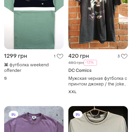
1299 грн
420 грн
1
3
-13%
480 грн
👾 футболка weekend
offender
DC Comics
S
Мужская черная футболка с
принтом джокер / the joker
(dc comics / batman),
XXL
размер large (l)