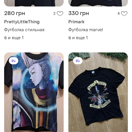
280 грн
330 грн
2
4
PrettyLittleThing
Primark
Футболка стильная
Футболка marvel
и еще
1
и еще
1
S
S