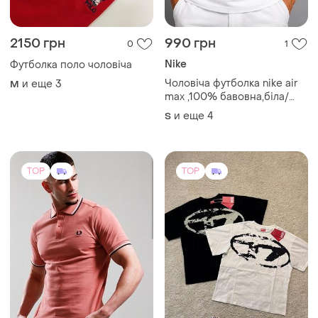
2150 грн
990 грн
0
1
Nike
Футболка поло чоловіча
Чоловіча футболка nike air
и еще
3
M
max ,100% бавовна,біла/
літня,брендова принт,s-2xl
и еще
4
S
TOP
TOP