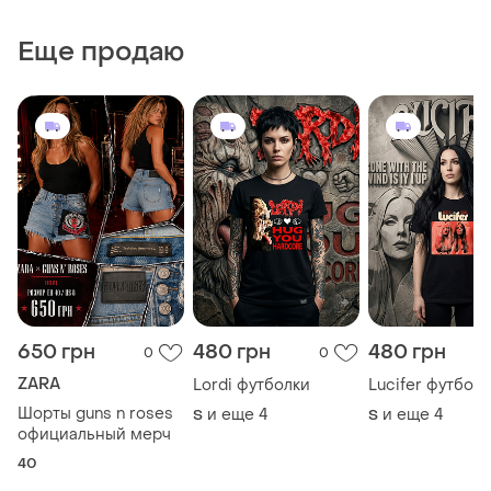
Еще продаю
650 грн
480 грн
480 грн
0
0
ZARA
Lordi футболки
Lucifer футбол
Шорты guns n roses
и еще
4
и еще
4
S
S
официальный мерч
40