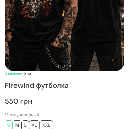
В наличии
19 шт
Firewind футболка
550 грн
Международный
S
M
L
XL
XXL