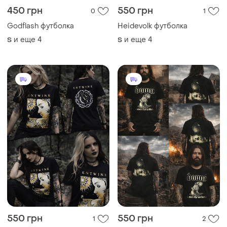
450 грн
550 грн
0
1
Godflash футболка
Heidevolk футболка
и еще
4
и еще
4
S
S
550 грн
550 грн
1
2