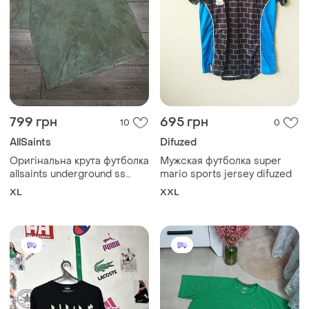
799 грн
695 грн
10
0
AllSaints
Difuzed
Оригінальна крута футболка
Мужская футболка super
allsaints underground ss
mario sports jersey difuzed
crew
XL
XXL