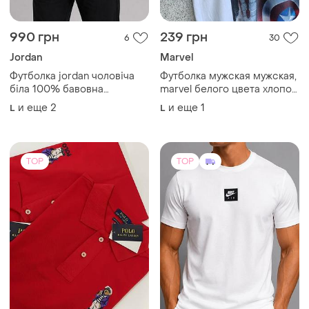
990 грн
239 грн
6
30
Jordan
Marvel
Футболка jordan чоловіча
Футболка мужская мужская,
біла 100% бавовна
marvel белого цвета хлопок
jumpman літня з принтом
100% размер l/xl
и еще
2
и еще
1
L
L
TOP
TOP