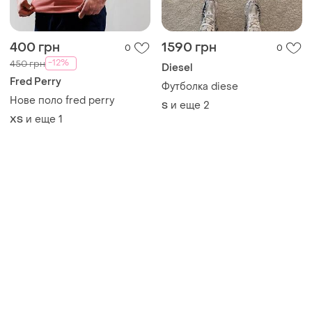
400 грн
1590 грн
0
0
-12%
450 грн
Diesel
Fred Perry
Футболка diese
Нове поло fred perry
и еще
2
S
и еще
1
XS