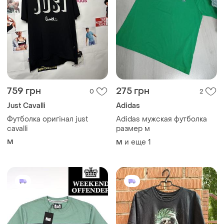
759 грн
275 грн
0
2
Just Cavalli
Adidas
Футболка оригінал just
Adidas мужская футболка
cavalli
размер м
M
и еще
1
M