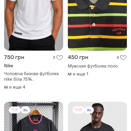
1090 грн
1100 грн
102
3
Nike
Adidas
Футболка найк псж париж
Трендова стильна вафель
екслюзивна яскрава nike
на футболка adidas originals
psg paris спортивна
и еще
2
S
S
футбольна форма унісекс
(6)
чоловіча жіноча