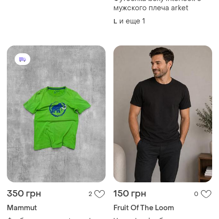
и еще
1
S
логотипом мамонтом
400 грн
501 грн
1
3
Marc O'Polo
ZARA
Мужская брендовая
Мужская футболка zara man
футболка marc o polo
M