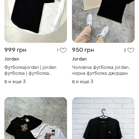
999 грн
950 грн
1
2
Jordan
Jordan
Футболкаjordan | jordan
Чоловіча футболка jordan ,
футболка | футболка
чорна футболка джордан
джордан | jordan logo
и еще
3
и еще
3
S
S
футболка | футболка jordan
flight |