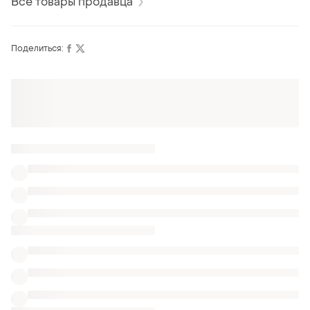
Все товары продавца
Поделиться:
Оформляй подписку SMART
Получи заказ с бесплатной доставкой
ТОП объявлений
TOP
TOP