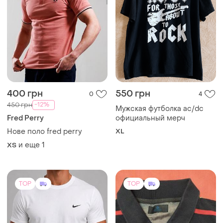
750 грн
450 грн
3
4
Nike
Мужская футболка поло
Чоловіча базова футболка
и еще
1
M
nike біла 75%
бавовна,туреччина/літня
и еще
4
M
спортивна
TOP
TOP