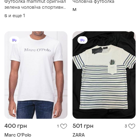
и еще
1
S
Загружайте приложение
Покупайте вещи и общайтесь в любом месте
Как это работает?
Украина, 02121, Киев, Харьковское шоссе, дом 201-
203, буква 4Г
Политика конфиденциальности
Договор-оферта
Контакты