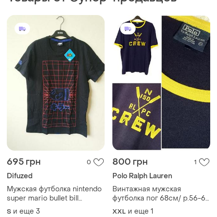
350 грн
850 грн
1
4
1001 грн
Levi's
765 грн с 11 авг.
Чоловіча базова футболка
levi’s червона | розмір s
ARKET
S
Футболка boxy interlock с
мужского плеча arket
и еще
1
L