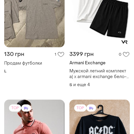
400 грн
550 грн
0
4
-12%
450 грн
Мужская футболка ac/dc
Fred Perry
официальный мерч
Нове поло fred perry
XL
и еще
1
XS
TOP
TOP