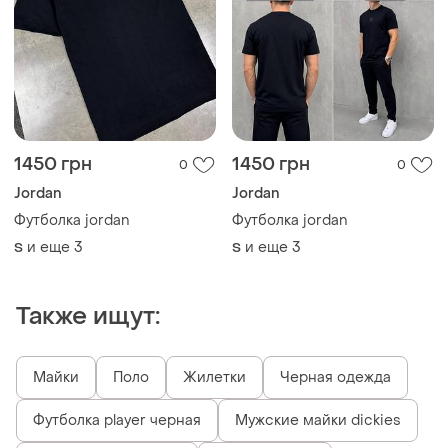
1450 грн
1450 грн
0
0
Jordan
Jordan
Футболка jordan
Футболка jordan
и еще
3
и еще
3
S
S
Также ищут:
Майки
Поло
Жилетки
Черная одежда
Футболка player черная
Мужские майки dickies