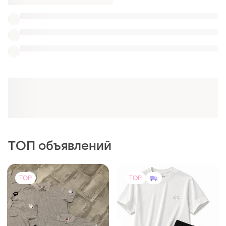
130 грн
3399 грн
1
0
Armani Exchange
Продам футболки
Мужской летний комплект
L
a| x armani exchange бело-
черный | футболка и шорты
и еще
4
S
premium casual
TOP
TOP