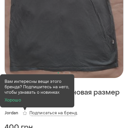
Деактивирован
1 шт
Вам интересны вещи этого
бренда? Подпишитесь на него,
Футболка джордан новая размер
чтобы узнавать о новинках
-l
Хорошо
Подписаться на бренд
Jordan
400 грн