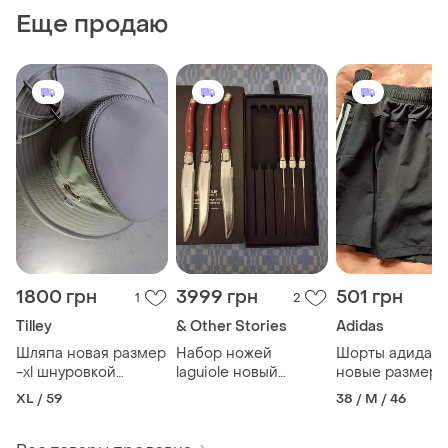
Еще продаю
1800 грн
3999 грн
501 грн
1
2
Tilley
& Other Stories
Adidas
Шляпа новая размер
Набор ножей
Шорты адидас
-xl шнуровкой
laguiole новый
новые размер 
регулировка дизайн
заточены 6штук в
XL / 59
38 / M / 46
канада
упаковке франция