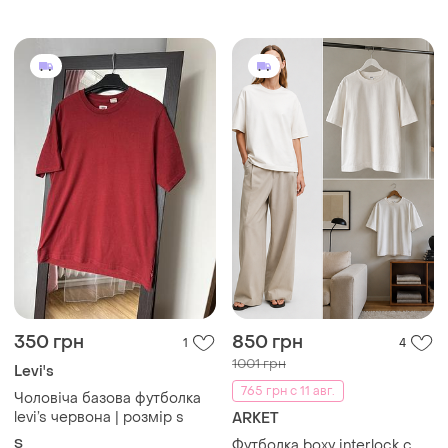
350 грн
150 грн
2
0
Mammut
Fruit Of The Loom
Футболка mammut оригінал
Чоловіча футболка
зелена чоловіча спортивна
M
футболка маммут з великим