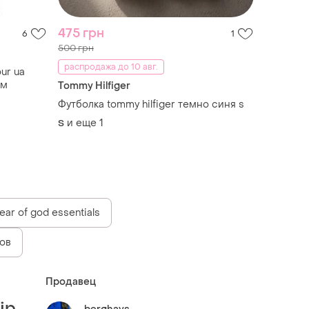
475 грн
6
1
500 грн
распродажа до 10 авг.
ur ua
-м
Tommy Hilfiger
Футболка tommy hilfiger темно синя s
и еще
1
S
ear of god essentials
ов
Продавец
ір