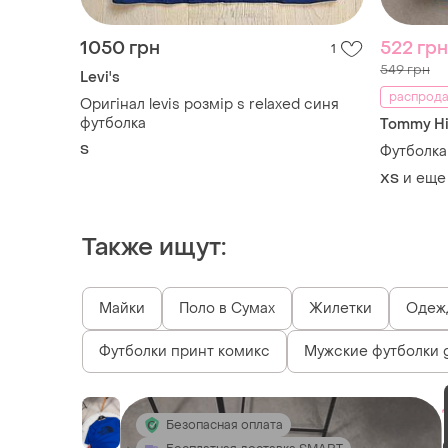
1050 грн
522 грн
1
549 грн
Levi's
распродаж
Оригінал levis розмір s relaxed синя
футболка
Tommy Hil
S
Футболка 
и еще
XS
Также ищут:
Майки
Поло в Сумах
Жилетки
Одежд
Футболки принт комикс
Мужские футболки g
Безопасная оплата