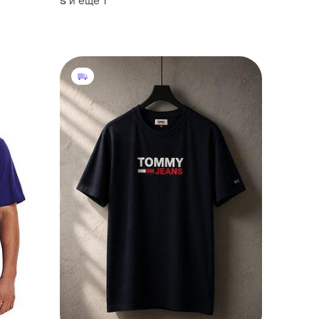
и еще
1
S