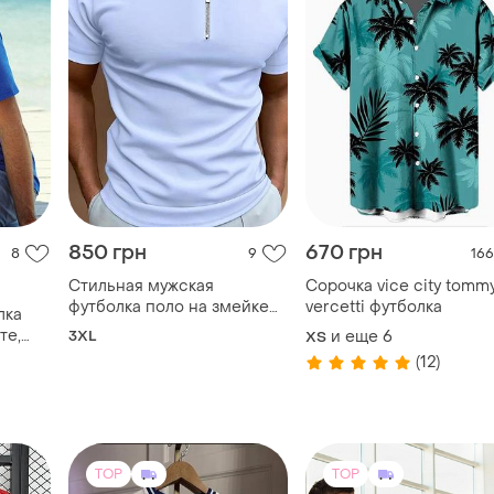
850 грн
670 грн
8
9
166
Стильная мужская
Сорочка vice city tomm
футболка поло на змейке
vercetti футболка
лка
размер 3xl,цвет голубой и
те,
3XL
и еще
6
XS
зеленый
(12)
TOP
TOP