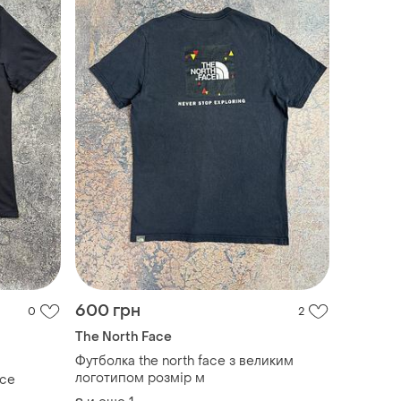
600 грн
0
2
The North Face
Футболка the north face з великим
логотипом розмір м
ace