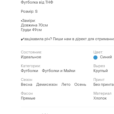
Футболка від ТНФ
Розмір: S
▪️Заміри:
Довжина 70см
Груди 49см
✔️зацікавила річ? Пиши нам в дірект для отриманн
Состояние:
Цвет:
Идеальное
Синий
Категории:
Вырез
Футболки
Футболки и Майки
Круглый
Сезон
Принт
Весна
Демисезон
Лето
Осень
Без принта
Фасон
Материал
Прямые
Хлопок