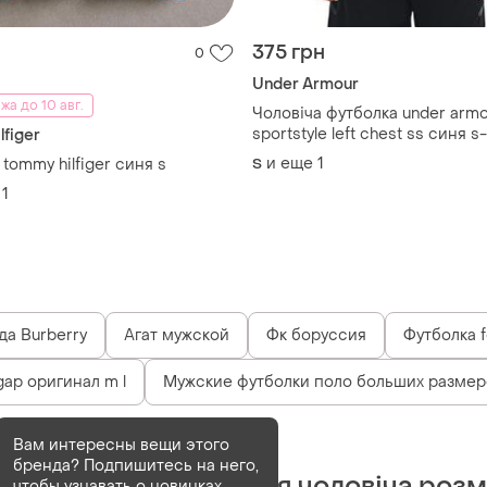
375 грн
0
Under Armour
а до 10 авг.
Чоловіча футболка under armo
sportstyle left chest ss синя s
figer
и еще
1
tommy hilfiger синя s
S
1
а Burberry
Агат мужской
Фк боруссия
Футболка f
ap оригинал m l
Мужские футболки поло больших размер
Деактивирован
1 шт
Вам интересны вещи этого
бренда? Подпишитесь на него,
Футболуа від тнф синя чоловіча розм
чтобы узнавать о новинках