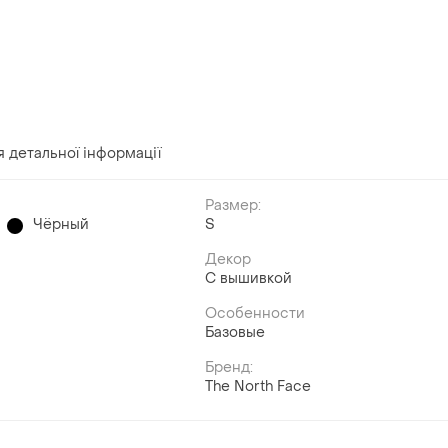
я детальної інформації
Размер:
Чёрный
S
Декор
С вышивкой
Особенности
Базовые
Бренд:
The North Face