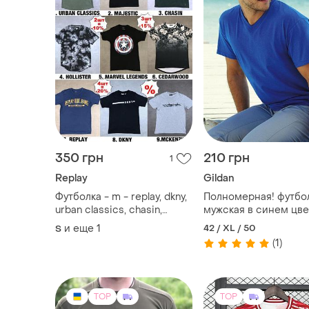
350 грн
210 грн
1
Replay
Gildan
Футболка - m - replay, dkny,
Полномерная! футбо
urban classics, chasin,
мужская в синем цве
superdry, marvel, mckenzie,
размер хл
и еще
1
42 / XL / 50
S
hollister, cedawood,
(1)
majestic тішка
TOP
TOP