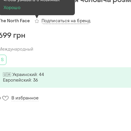
s
Хорошо
Подписаться на бренд
The North Face
699 грн
Международный
S
🇺🇦 Украинский: 44
Европейский: 36
В избранное
0