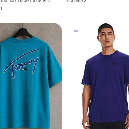
the north face tnf синя s
и еще
3
S
1