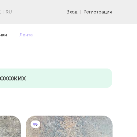
K
Вход
|
Регистрация
нки
Лента
похожих