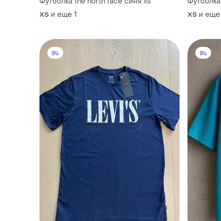
Футболка the north face синя xs
Футболка 
и еще
1
и еще
XS
XS