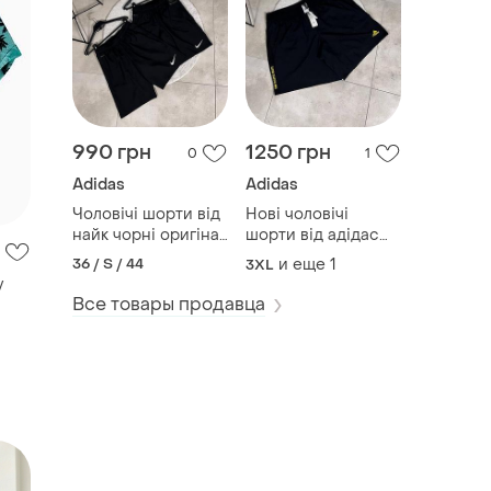
y
990 грн
1250 грн
0
1
Adidas
Adidas
Чоловічі шорти від
Нові чоловічі
найк чорні оригінал
шорти від адідас
розмір s
розмір 4xl чорні
36 / S / 44
и еще
1
3XL
Все товары продавца