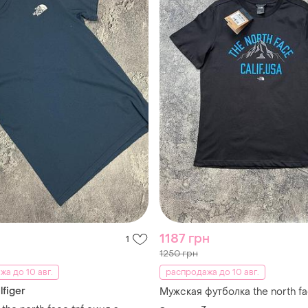
1187 грн
1
1250 грн
а до 10 авг.
распродажа до 10 авг.
figer
Мужская футболка the north f