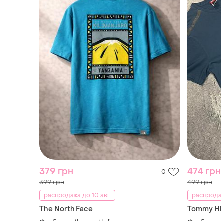
379 грн
474 грн
0
399 грн
499 грн
распродажа до 10 авг.
распродаж
The North Face
Tommy Hil