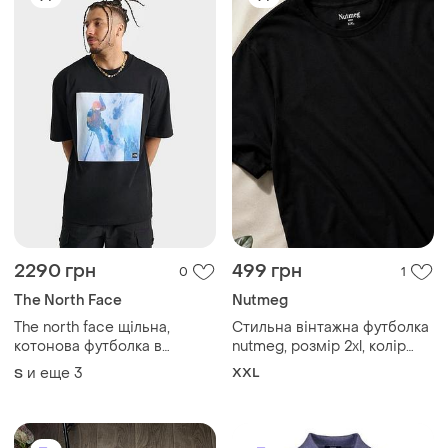
2290 грн
499 грн
0
1
The North Face
Nutmeg
The north face щільна,
Стильна вінтажна футболка
котонова футболка в
nutmeg, розмір 2xl, колір
чорному кольорі, з
чорний з сірим відтінком
и еще
3
XXL
S
масивним принтом. гарно
тримає форму.