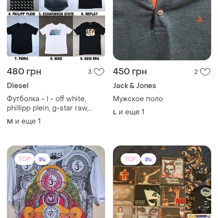
480 грн
450 грн
3
2
Diesel
Jack & Jones
Футболка - l - off white,
Мужское поло
phillipp plein, g-star raw,
и еще
1
L
replay, dkny, nike, puma, new
и еще
1
M
era тешка мужская
TOP
TOP