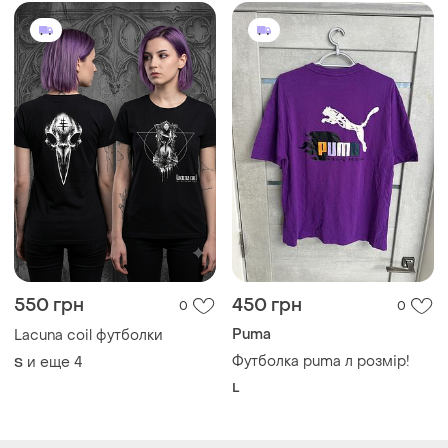
550 грн
450 грн
0
0
Puma
Lacuna coil футболки
Футболка puma л розмір!
и еще
4
S
L
Загружайте приложение
Покупайте вещи и общайтесь в любом месте