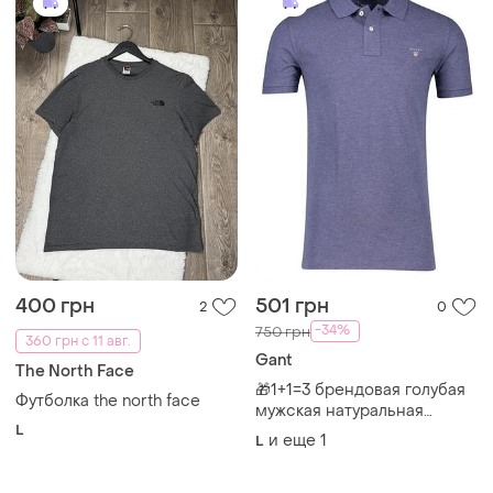
400 грн
501 грн
2
0
-34%
750 грн
360 грн с 11 авг.
Gant
The North Face
🎁1+1=3 брендовая голубая
Футболка the north face
мужская натуральная
L
футболка поло gant, размер
и еще
1
L
48 - 50