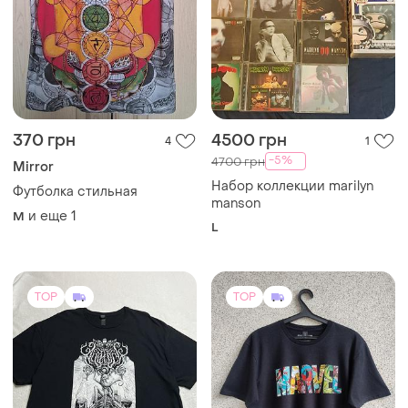
370 грн
4500 грн
4
1
-5%
4700 грн
Mirror
Набор коллекции marilyn
Футболка стильная
manson
и еще
1
M
L
TOP
TOP