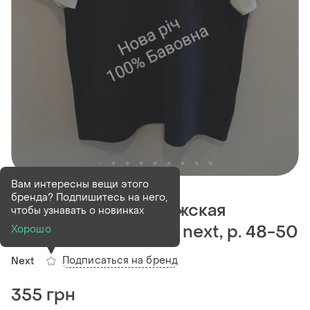
Продан
Вам интересны вещи этого
бренда? Подпишитесь на него,
Новая хлопковая мужская
чтобы узнавать о новинках
футболка от бренда next, р. 48-50
Хорошо
Подписаться на бренд
Next
355 грн