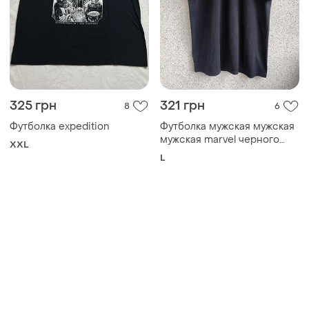
325 грн
321 грн
8
6
Футболка expedition
Футболка мужская мужская
мужская marvel черного
XXL
цвета хлопок 100% размер l
L