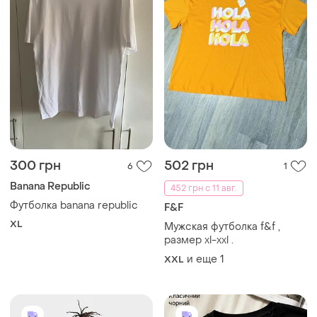
300 грн
502 грн
6
1
Banana Republic
452 грн с 11 авг.
Футболка banana republic
F&F
XL
Мужская футболка f&f ,
размер xl-xxl .
и еще
1
XXL