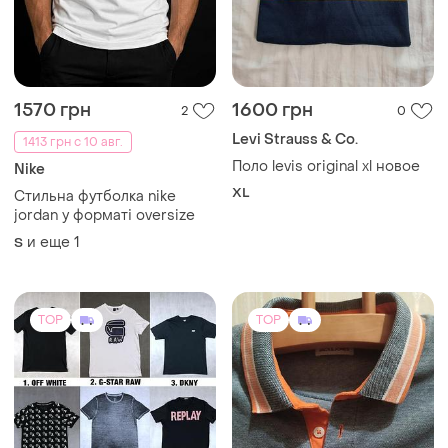
Levi Strauss & Co.
1413 грн с 10 авг.
Поло levis original xl новое
Nike
XL
Стильна футболка nike
jordan у форматі oversize
и еще
1
S
TOP
TOP