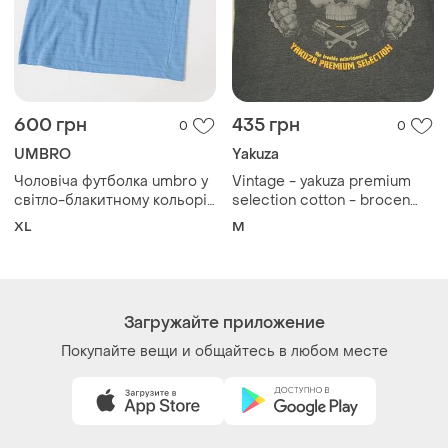
600 грн
435 грн
0
0
UMBRO
Yakuza
Чоловіча футболка umbro у
Vintage - yakuza premium
світло-блакитному кольорі
selection cotton - brocen
з v-подібним вирізом та
rules - мужская, стильная,
XL
M
вишитим логотипом на
культовая футболка -м
грудях. виготовлена з м’якої
та приємної на дотик тк
Загружайте приложение
Покупайте вещи и общайтесь в любом месте