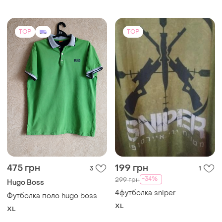
TOP
TOP
475 грн
199 грн
3
1
-34%
299 грн
Hugo Boss
4футболка sniper
Футболка поло hugo boss
XL
XL