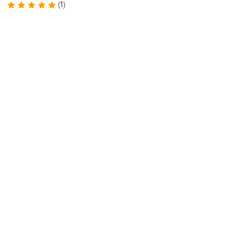
(1)
коротким рукавом