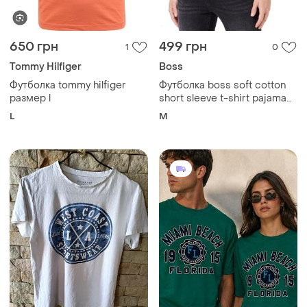
650 грн
499 грн
1
0
Tommy Hilfiger
Boss
Футболка tommy hilfiger
Футболка boss soft cotton
размер l
short sleeve t-shirt pajama
top
L
M