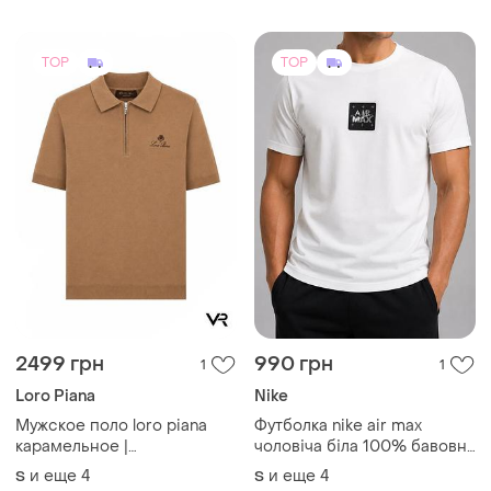
футбольна
TOP
TOP
2499 грн
990 грн
1
1
Loro Piana
Nike
Мужское поло loro piana
Футболка nike air max
карамельное |
чоловіча біла 100% бавовна
премиальная трикотажная
літня преміум камбоджа
и еще
4
и еще
4
S
S
футболка-поло на молнии с