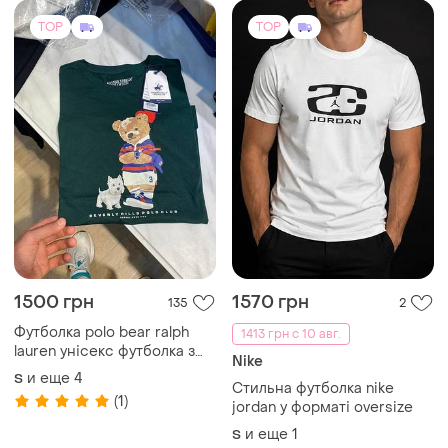
TOP
TOP
1500 грн
1570 грн
135
2
Футболка polo bear ralph
1413 грн с 10 авг.
lauren унісекс футболка з
Nike
ведмедем,футболка
и еще
4
S
Стильна футболка nike
унисекс, футболка с
(1)
jordan у форматі oversize
медведем
и еще
1
S