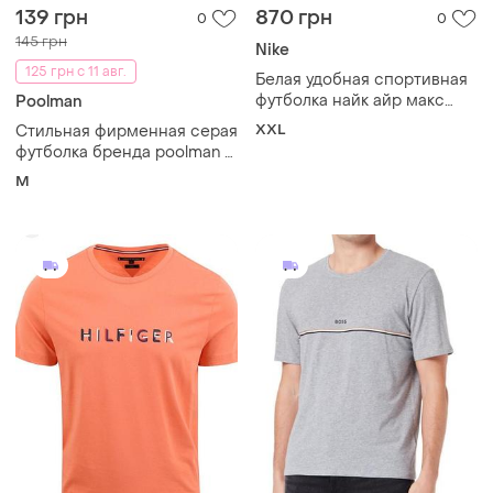
139 грн
870 грн
0
0
145 грн
Nike
125 грн с 11 авг.
Белая удобная спортивная
футболка найк айр макс
Poolman
nike air max, xxl, оригинал
XXL
Стильная фирменная серая
футболка бренда poolman с
рельефным тиснением по
M
центру.м