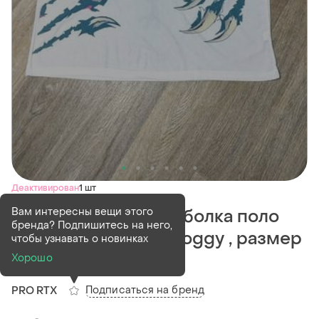
Деактивирован
1 шт
Вам интересны вещи этого
Мужская лёгкая футболка поло
бренда? Подпишитесь на него,
pro rtx с принтом froggy , размер
чтобы узнавать о новинках
3xl-4xl .
Хорошо
Подписаться на бренд
PRO RTX