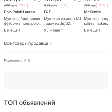
-20%
-10%
-12%
699 грн
853 грн
799 грн
Polo Ralph Lauren
F&F
McKenzie
Мужская брендовая
Мужские джинсы f&f
Мужская спорт
футболка поло polo
, размер 36/32
кофта mckenzie 
ralph lauren , размер l
straight .
капюшоном , р
и еще
1
и еще
1
и еще
1
L
XL
L
, 100% хлопок .
l .
Все товары продавца
Поделиться:
Оформляй подписку SMART
Получи заказ с бесплатной доставкой
ТОП объявлений