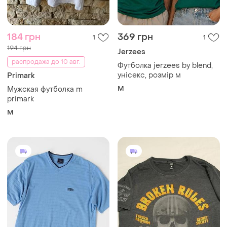
184 грн
369 грн
1
1
194 грн
Jerzees
распродажа до 10 авг.
Футболка jerzees by blend,
унісекс, розмір м
Primark
M
Мужская футболка m
primark
M