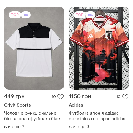
TOP
TOP
449 грн
1150 грн
10
10
Crivit Sports
Adidas
Чоловіче функціональне
Футболка японія адідас
бігове поло футболка біле
mountains red japan adidas
crivit sports
унісекс аніме one piece
и еще
2
и еще
3
S
S
аниме ван піс пис