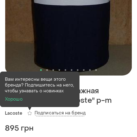
В наличии
1 шт
Вам интересны вещи этого
бренда? Подпишитесь на него,
Оригинальная винтажная
чтобы узнавать о новинках
футболка-поло "lacoste" р-m
Хорошо
Подписаться на бренд
Lacoste
895 грн