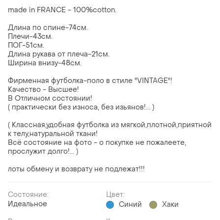
made in FRANCE - 100%cotton.
Длина по спине-74см.
Плечи-43см.
ПОГ-51см.
Длина рукава от плеча-21см.
Ширина внизу-48см.
Фирменная футболка-поло в стиле "VINTAGE"!
Качество - Высшее!
В Отличном состоянии!
( практически без износа, без изьянов!... )
( Классная,удобная футболка из мягкой,плотной,приятной
к телу,натуральной ткани!
Всё состояние на фото - о покупке не пожалеете,
прослужит долго!... )
лоты обмену и возврату не подлежат!!!
Состояние:
Цвет:
Идеальное
Синий
Хаки