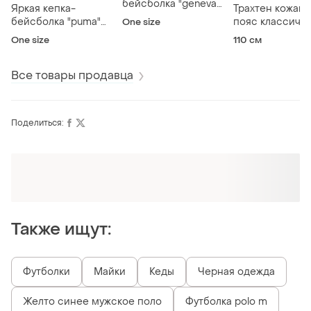
бейсболка "geneva
Яркая кепка-
Трахтен кожан
seahawks" the game
бейсболка "puma"
пояс классичес
One size
one size новая!
новая!
оленьей шкуры
One size
110 см
Все товары продавца
Поделиться:
Оформляй подписку SMART
Получи заказ с бесплатной доставкой
Также ищут:
Футболки
Майки
Кеды
Черная одежда
Желто синее мужское поло
Футболка polo m