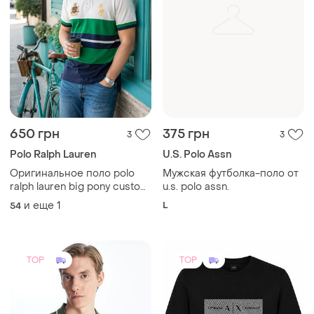
650 грн
375 грн
3
3
Polo Ralph Lauren
U.S. Polo Assn
Оригинальное поло polo
Мужская футболка-поло от
ralph lauren big pony custom
u.s. polo assn.
slim fit xxl
и еще
1
L
54
TOP
TOP