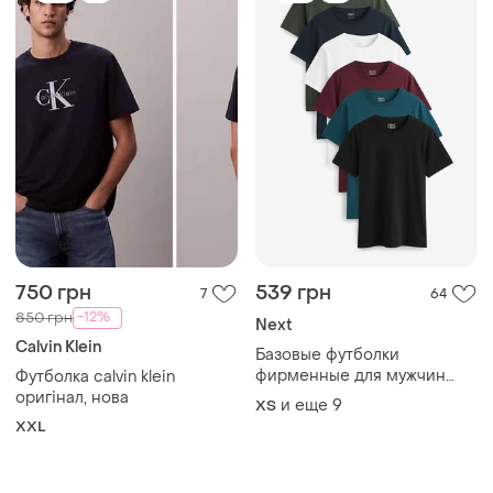
750 грн
539 грн
7
64
-12%
850 грн
Next
Calvin Klein
Базовые футболки
фирменные для мужчин
Футболка calvin klein
набор комплект🌿
оригінал, нова
и еще
9
XS
XXL