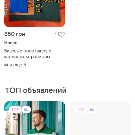
350 грн
1
Hanes
Базовые поло hanes с
кармашком. размеры
полномерные, прибыли из
и еще
5
M
сша. 📍 больше
интересного в инте и со
временем в телеге. 📍все
новые, без бирок.
ТОП объявлений
TOP
TOP