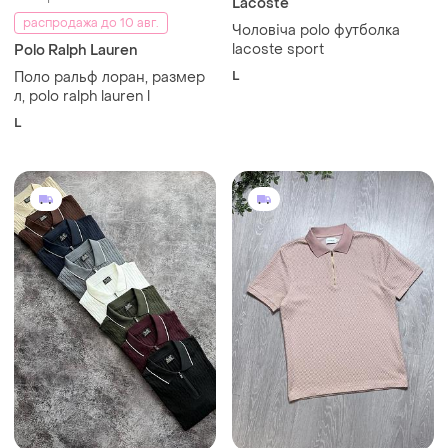
Lacoste
распродажа до 10 авг.
Чоловіча polo футболка
lacoste sport
Polo Ralph Lauren
L
Поло ральф лоран, размер
л, polo ralph lauren l
L