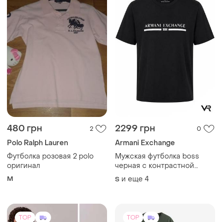
480 грн
2299 грн
2
0
Polo Ralph Lauren
Armani Exchange
Футболка розовая 2 polo
Мужская футболка boss
оригинал
черная с контрастной
полосой и логотипом,
M
и еще
4
S
premium casual, короткий
рукав, regular fit
TOP
TOP