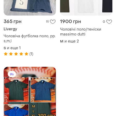
365 грн
1900 грн
11
0
Livergy
Чоловічі поло/теніски
massimo dutti
Чоловіча футболка поло, рр.
s,m,l
и еще
2
M
и еще
1
S
(1)