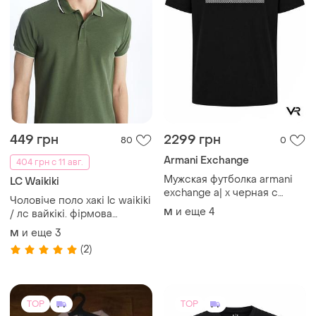
449 грн
2299 грн
80
0
Armani Exchange
404 грн с 11 авг.
Мужская футболка armani
LC Waikiki
exchange a| x черная с
Чоловіче поло хакі lc waikiki
фирменным графическим
и еще
4
M
/ лс вайкікі. фірмова
логотипом, premium casual,
туреччина
и еще
3
короткий рукав, regular fit
M
(2)
TOP
TOP