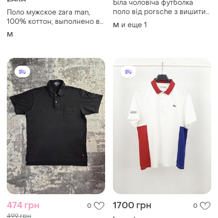
ZARA
Біла чоловіча футболка
поло від porsche з вишитим
Поло мужское zara man,
кольоровим гербом на
100% коттон, выполнено в
и еще
1
M
грудях
перу, размер m.
M
474 грн
1700 грн
0
0
499 грн