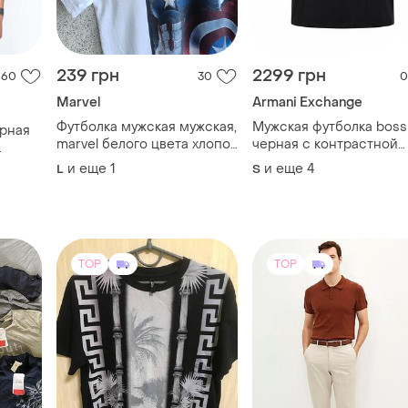
239 грн
2299 грн
60
30
0
Marvel
Armani Exchange
Футболка мужская мужская,
Мужская футболка boss
ерная
marvel белого цвета хлопок
черная с контрастной
100% размер l/xl
полосой и логотипом,
лопок
и еще
1
и еще
4
L
S
premium casual, коротк
яя
рукав, regular fit
инта
TOP
TOP