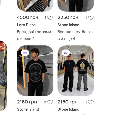
4500 грн
2250 грн
3
1
Loro Piana
Stone Island
Брендові костюми
Брендові футболки
и еще
4
и еще
4
S
S
2150 грн
2150 грн
0
0
Stone Island
Stone Island