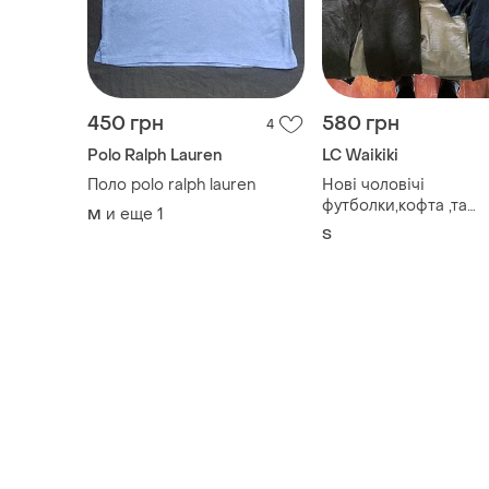
450 грн
580 грн
4
Polo Ralph Lauren
LC Waikiki
Поло polo ralph lauren
Нові чоловічі
футболки,кофта ,та
и еще
1
M
спортивіні штани lc w
S