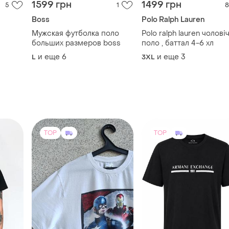
1599 грн
1499 грн
5
1
8
Boss
Polo Ralph Lauren
Мужская футболка поло
Polo ralph lauren чолові
больших размеров boss
поло , баттал 4-6 хл
и еще
6
и еще
3
L
3XL
TOP
TOP