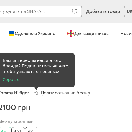
Добавить товар
U
Сделано в Украине
Для защитников
Нови
Вам интересны вещи этого
бренда? Подпишитесь на него,
В наличии
1 шт
чтобы узнавать о новинках
Брендові поло
Хорошо
Подписаться на бренд
Tommy Hilfiger
2100 грн
Международный