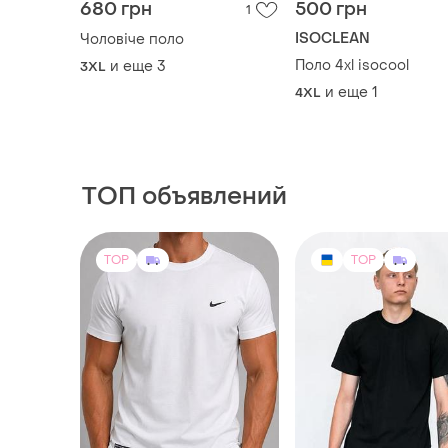
680 грн
500 грн
1
ISOCLEAN
Чоловіче поло
Поло 4xl isocool
и еще
3
3XL
и еще
1
4XL
ТОП объявлений
TOP
TOP