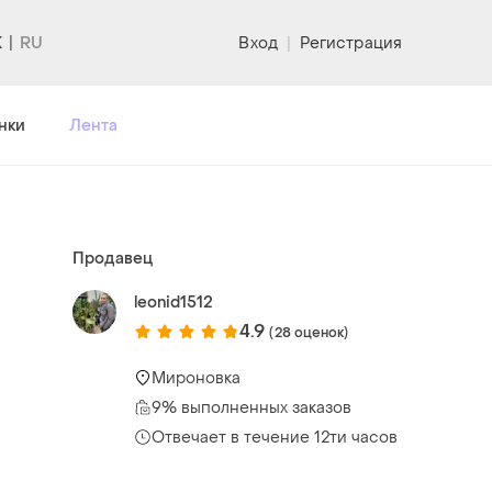
K
Вход
|
Регистрация
нки
Лента
Продавец
leonid1512
4.9
(28 оценок)
Мироновка
9% выполненных заказов
Отвечает в течение 12ти часов