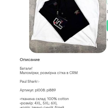
1
Описание
Батали!
Маломірки, розмірна сітка в CRM
Paul Shark✨
Артикул: pl008; pl889
▫️тканина склад: 100% cotton
▫️розмір: 4XL, 5XL; 6XL
▫️колір: темно синій; білий