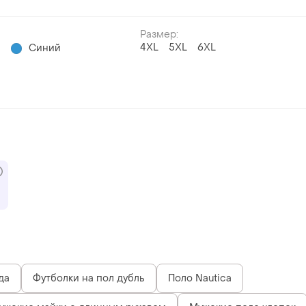
Размер:
4XL
5XL
6XL
й
Синий
да
Футболки на пол дубль
Поло Nautica