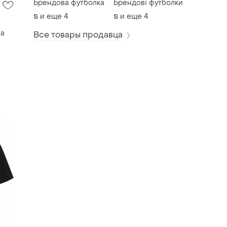
Брендова футболка
Брендові футболки
и еще
4
и еще
4
S
S
ча
Все товары продавца