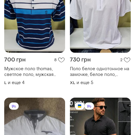
700 грн
730 грн
8
2
Мужское поло thomas,
Поло белое однотонное на
светлое поло, мужская
замочке, белое поло,
футболка с воротником,
классическое поло
и еще
4
и еще
5
L
XL
тениска поло, поло в
мужское
полоску, мужское поло,
поло синее мужское