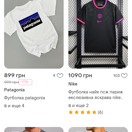
899 грн
1090 грн
9
103
-11%
999 грн
Nike
Patagonia
Футболка найк псж париж
екслюзивна яскрава nike
Футболка patagonia
psg paris спортивна
и еще
2
и еще
4
S
S
футбольна форма унісекс
(6)
чоловіча жіноча