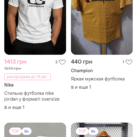
1413 грн
440 грн
2
1
1570 грн
Champion
распродажа до 13 авг.
Яркая мужская футболка
Nike
и еще
1
S
Стильна футболка nike
jordan у форматі oversize
и еще
1
S
TOP
TOP