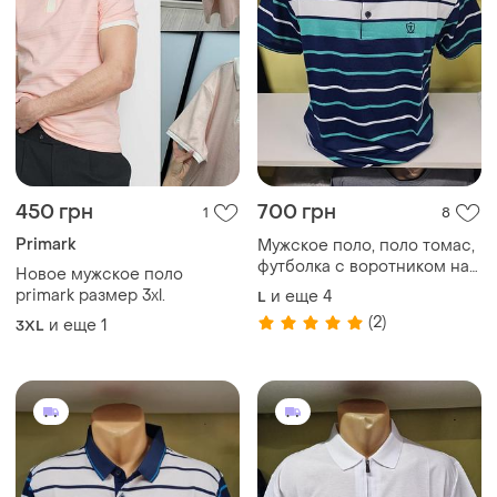
450 грн
700 грн
1
8
Primark
Мужское поло, поло томас,
футболка с воротником на
Новое мужское поло
пуговицах поло, поло. поло
primark размер 3xl.
и еще
4
L
футболки лето, мужская
(2)
и еще
1
3XL
теннис поло, поло под
джинсами