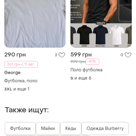
290 грн
599 грн
2
0
-41%
999 грн
261 грн с 11 авг.
Поло футболка
George
и еще
6
S
Футболка, поло.
и еще
1
3XL
Также ищут:
Футболки
Майки
Кеды
Одежда Burberry