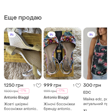
Еще продаю
1250 грн
999 грн
300 грн
1
1
-17%
-17%
1500 грн
1199 грн
EDC
Antonio Biaggi
Antonio Biaggi
Майка edc, розм
актуальний при
Жовті шкіряні
Жіночі босоніжки
босоніжки antonio
бренду antonio
XL