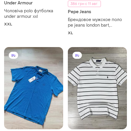
Under Armour
386 грн с 11 авг.
Чоловіча polo футболка
Pepe Jeans
under armour xxl
Брендовое мужское поло
XXL
pe jeans london bart,
оригинал, размер xl. в
XL
идеальном состоянии.