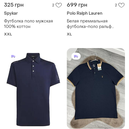
325 грн
699 грн
2
2
Spykar
Polo Ralph Lauren
Футболка поло мужская
Белая премиальная
100% коттон
футболка-поло ральф
лаурен polo ralph lauren
XXL
XL
striped, факт xl, оригинал