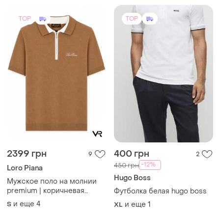
TOP
TOP
2399 грн
400 грн
9
2
-12%
450 грн
Loro Piana
Hugo Boss
Мужское поло на молнии
premium | коричневая
Футболка белая hugo boss
трикотажная футболка с
и еще
4
S
и еще
1
XL
воротником и коротким
рукавом