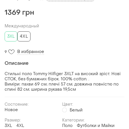
1369 грн
Международный
3XL
4XL
В избранное
9
Описание
Стильні поло Tommy Hilfiger 3XLT на високий зріст. Нові
СТОК, без бумажних бірок. 100% cotton. .
Виміри: пахви 69 см; плечі 57 см; довжина повністю по
спині 82 см; ширина рукава 19,5см
Состояние:
Цвет:
Новое
Белый
Размер:
Категории:
3XL
4XL
Поло
Футболки и Майки