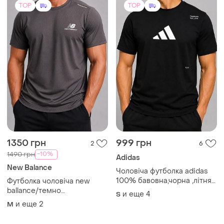
TOP
TOP
1350 грн
999 грн
2
6
-10%
1490 грн
Adidas
New Balance
Чоловіча футболка adidas
100% бавовна,чорна ,літня
Футболка чоловіча new
с принтом /s-2xl
ballance/темно
и еще
4
S
графітова,дихаюча/
и еще
2
M
перфорована,легка m-3xl