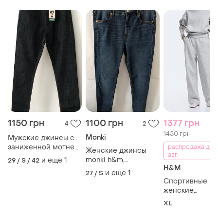
1150 грн
1100 грн
1377 грн
4
2
1450 грн
Monki
Мужские джинсы с
заниженной мотней
распродажа до 
Женские джинсы
авг.
sweet
monki h&m,
и еще
1
29 / S / 42
sktbs,скини,зауженные,тертые,брюки,штаны,купить,штанв
H&M
стильные, вареные,
и еще
1
27 / S
варенки, тертые,
Спортивные ш
вытертые,
женские
джынсы,купить,джегинсы
h&amp;m,широк
XL
завязками,прям