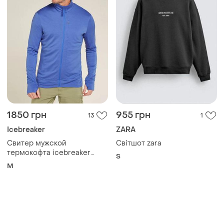
1850 грн
955 грн
13
1
Icebreaker
ZARA
Свитер мужской
Світшот zara
термокофта icebreaker
S
merino 260 термобелье
M
мерино шерсть m