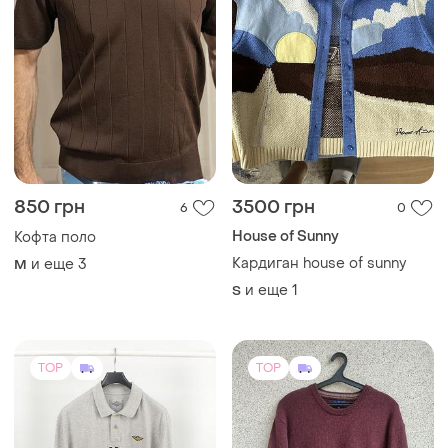
850 грн
3500 грн
6
0
House of Sunny
Кофта поло
Кардиган house of sunny
и еще
3
M
и еще
1
S
TOP
TOP