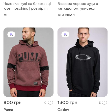
800 грн
1300 грн
0
3
Puma
Oakley
Чоловіче худі puma
Худі oakley чоловіче xl
демісезонне бавовна
розмір чорний колір
щільна мешковина цегляне
и еще
2
XL
M
туреччина,осінь/весна