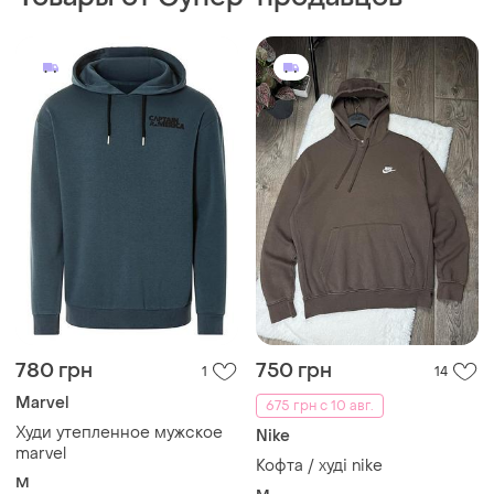
780 грн
750 грн
1
14
Marvel
675 грн с 10 авг.
Худи утепленное мужское
Nike
marvel
Кофта / худі nike
M
M