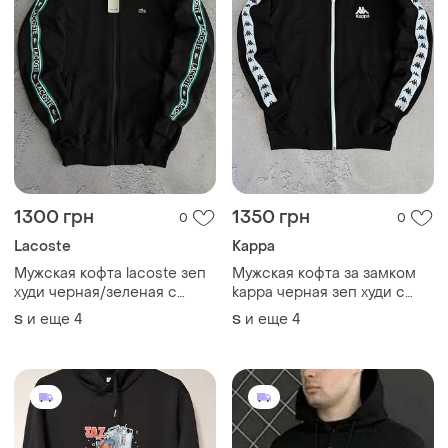
1300 грн
1350 грн
0
0
Lacoste
Kappa
Мужская кофта lacoste зеп
Мужская кофта за замком
худи черная/зеленая с
kappa черная зеп худи с
лампасом s / m / l / xl / xxl
лампасами s / m / l / xl / xxl
и еще
4
и еще
4
S
S