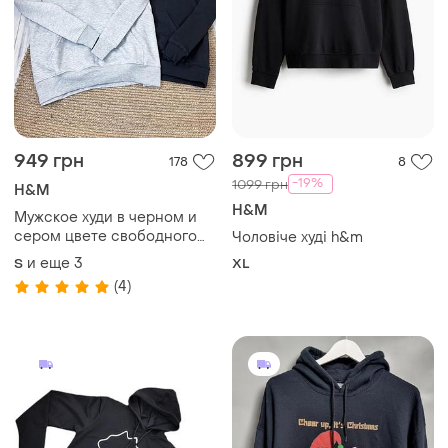
949 грн
899 грн
178
8
-19%
1099 грн
H&M
H&M
Мужское худи в черном и
сером цвете свободного
Чоловіче худі h&m
кроя h&m
и еще
3
S
XL
(4)