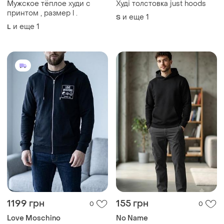
1199 грн
155 грн
0
0
Love Moschino
No Name
Чоловіче худі на блискавці
Базовое черное худи с
love moschino | розмір m
капюшоном, унисекс
M
и еще
1
M