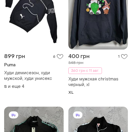
899 грн
400 грн
6
1
548 грн
Puma
360 грн с 11 авг.
Худи демисезон, худи
мужской, худи унисекс
Худи мужская christmas
черный, xl
и еще
4
S
XL