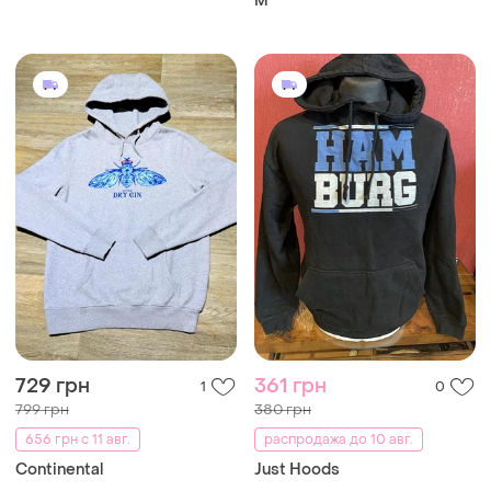
729 грн
361 грн
1
0
799 грн
380 грн
656 грн с 11 авг.
распродажа до 10 авг.
Continental
Just Hoods
Мужское тёплое худи с
Худі толстовка just hoods
принтом , размер l .
и еще
1
S
и еще
1
L