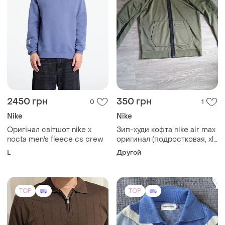
2450 грн
350 грн
0
1
Nike
Nike
Оригінал світшот nike x
Зип-худи кофта nike air max
nocta men's fleece cs crew
оригинал (подростковая, xl,
158-170 см)
L
Другой
TOP
TOP