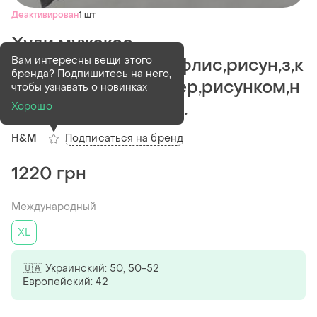
Деактивирован
1 шт
Худи мужское
Вам интересны вещи этого
h&amp;m,xl,черное,флис,рисун,з,к
бренда? Подпишитесь на него,
апишоном,полиэстер,рисунком,н
чтобы узнавать о новинках
апысом,свободное...
Хорошо
Подписаться на бренд
H&M
1220 грн
Международный
XL
🇺🇦 Украинский: 50, 50-52
Европейский: 42