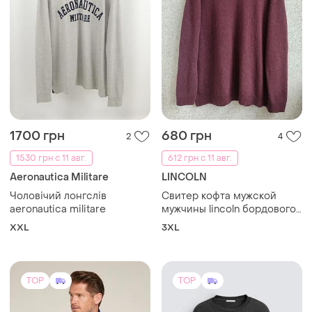
1700 грн
680 грн
2
4
1530 грн с 11 авг.
612 грн с 11 авг.
Aeronautica Militare
LINCOLN
Чоловічий лонгслів
Свитер кофта мужской
aeronautica militare
мужчины lincoln бордового
цвета размер xxxl
XXL
3XL
TOP
TOP