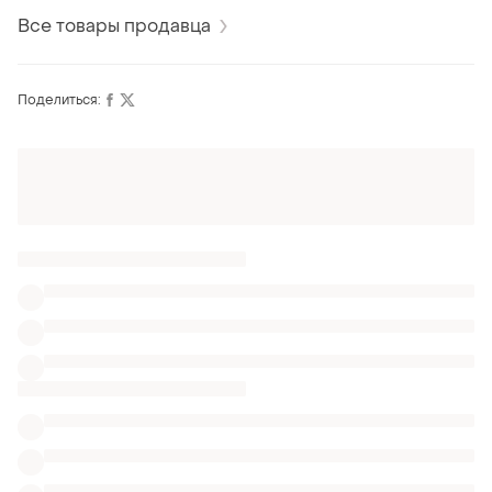
демисезон,вес
Все товары продавца
Поделиться:
Оформляй подписку SMART
Получи заказ с бесплатной доставкой