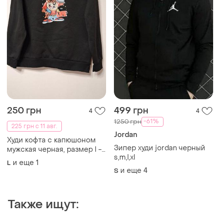
250 грн
499 грн
4
4
-61%
1250 грн
225 грн с 11 авг.
Jordan
Худи кофта с капюшоном
Зипер худи jordan черный
мужская черная, размер l -
s,m,l,xl
xl
и еще
1
L
и еще
4
S
Также ищут: