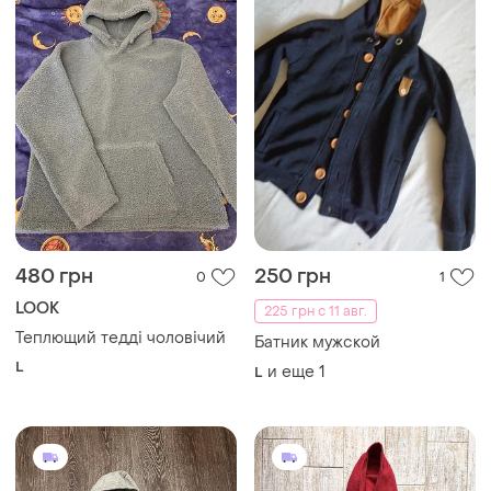
480 грн
250 грн
0
1
LOOK
225 грн с 11 авг.
Теплющий тедді чоловічий
Батник мужской
L
и еще
1
L