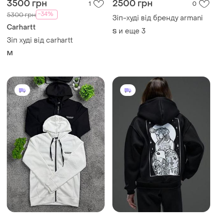
3500 грн
2500 грн
1
0
-34%
5300 грн
Зіп-худі від бренду armani
Carhartt
и еще
3
S
Зіп худі від carhartt
M