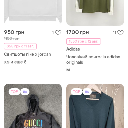
950 грн
1700 грн
1
11
1100 грн
1530 грн с 12 авг.
855 грн с 11 авг.
Adidas
Свитшоты nike x jordan
Чоловічий лонгслів adidas
и еще
5
XS
originals
M
TOP
TOP