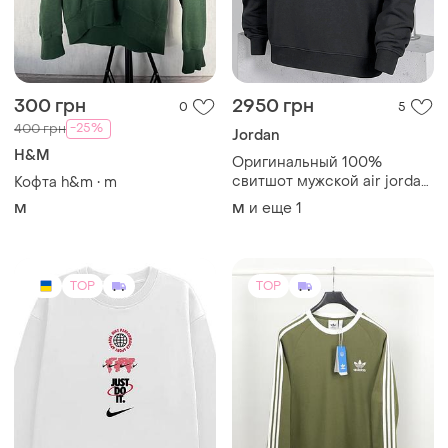
300 грн
2950 грн
0
5
-25%
400 грн
Jordan
H&M
Оригинальный 100%
свитшот мужской air jordan
Кофта h&m • m
brooklyn black.(размеры м и
и еще
1
M
M
l).
TOP
TOP