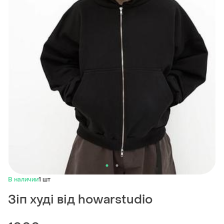
В наличии
1 шт
Зіп худі від howarstudio