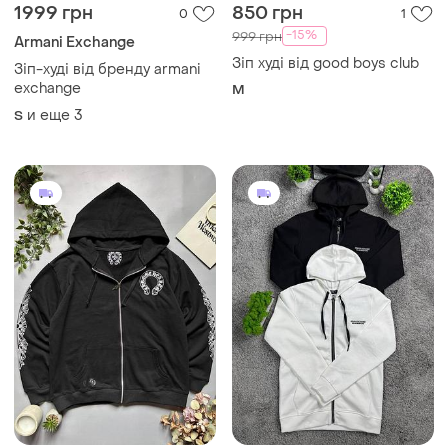
1999 грн
850 грн
0
1
-15%
999 грн
Armani Exchange
Зіп худі від good boys club
Зіп-худі від бренду armani
exchange
M
и еще
3
S