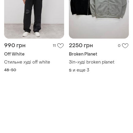
990 грн
2250 грн
11
0
Off White
Broken Planet
Стильне худі off white
Зіп-худі broken planet
48-50
и еще
3
S