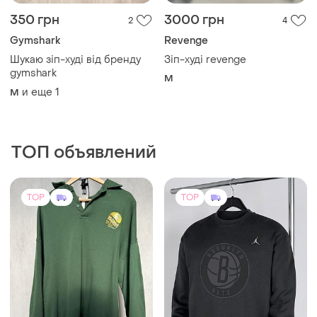
350 грн
3000 грн
2
4
Gymshark
Revenge
Шукаю зіп-худі від бренду
Зіп-худі revenge
gymshark
M
и еще
1
M
ТОП объявлений
TOP
TOP