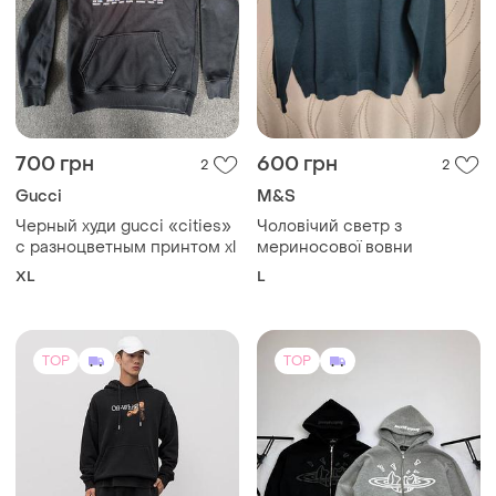
700 грн
600 грн
2
2
Gucci
M&S
Черный худи gucci «cities»
Чоловічий светр з
с разноцветным принтом xl
мериносової вовни
XL
L
TOP
TOP