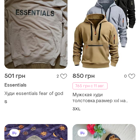
501 грн
850 грн
2
0
Essentials
765 грн с 11 авг.
Худи essentials fear of god
Мужская худи
толстовка.размер xxl на
S
рост 180-190
3XL