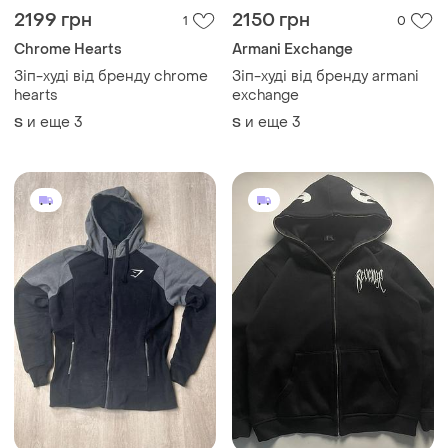
2199 грн
2150 грн
1
0
Chrome Hearts
Armani Exchange
Зіп-худі від бренду chrome
Зіп-худі від бренду armani
hearts
exchange
и еще
3
и еще
3
S
S