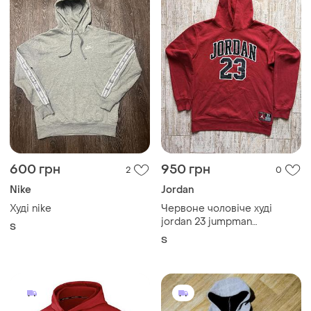
600 грн
950 грн
2
0
Nike
Jordan
Худі nike
Червоне чоловіче худі
jordan 23 jumpman
S
(оригінал, розмір s)
S