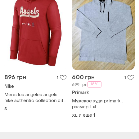
896 грн
600 грн
1
1
-15%
699 грн
Nike
Primark
Men's los angeles angels
nike authentic collection city
Мужское худи primark ,
connect therma
размер l-xl .
S
performance pullover hoodie
и еще
1
XL