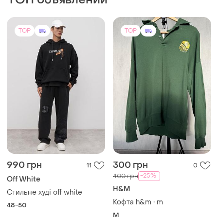
крой
TOP
TOP
990 грн
300 грн
11
0
-25%
400 грн
Off White
H&M
Стильне худі off white
Кофта h&m • m
48-50
M