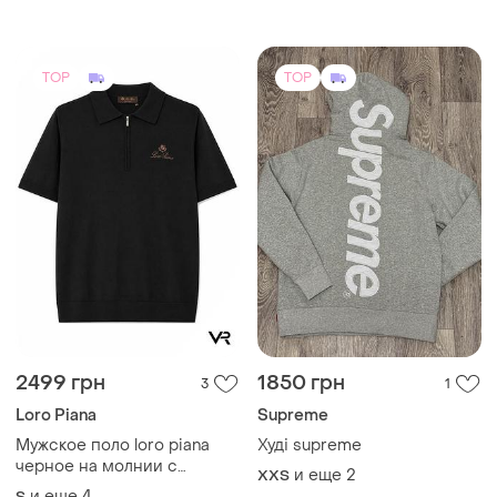
TOP
TOP
2499 грн
1850 грн
3
1
Loro Piana
Supreme
Мужское поло loro piana
Худі supreme
черное на молнии с
и еще
2
XXS
коротким рукавом и
и еще
4
S