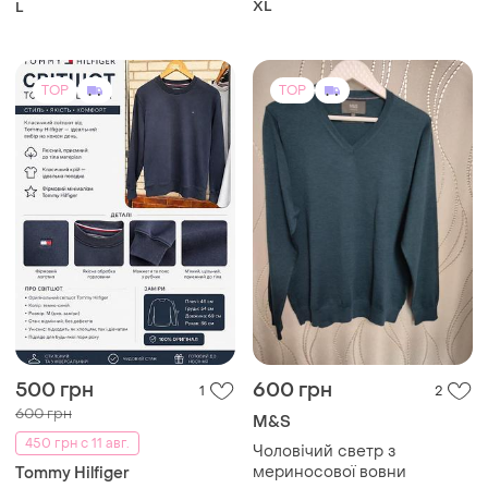
XL
L
TOP
TOP
500 грн
600 грн
1
2
600 грн
M&S
450 грн с 11 авг.
Чоловічий светр з
мериносової вовни
Tommy Hilfiger