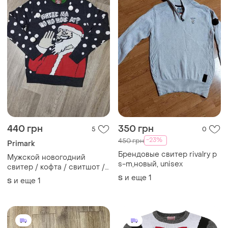
440 грн
350 грн
5
0
-23%
450 грн
Primark
Брендовые свитер rivalry р
Мужской новогодний
s-m,новый, unisex
свитер / кофта / свитшот /
мужская одежда / одяг
и еще
1
S
и еще
1
S