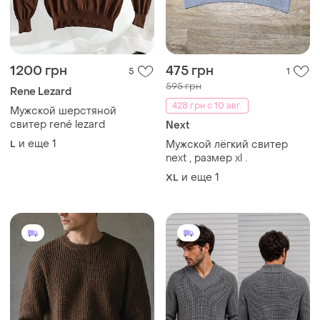
1200 грн
475 грн
5
1
595 грн
Rene Lezard
428 грн с 10 авг.
Мужской шерстяной
свитер rené lezard
Next
и еще
1
L
Мужской лёгкий свитер
next , размер xl .
и еще
1
XL