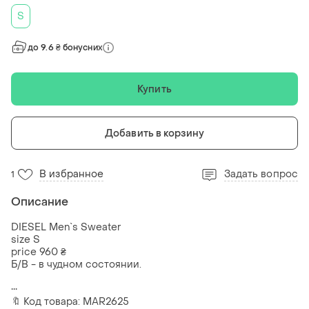
S
до 9.6 ₴ бонусних
Купить
Добавить в корзину
В избранное
Задать вопрос
1
Описание
DIESEL Men`s Sweater
size S
price 960 ₴
Б/В - в чудном состоянии.
•••
🔖 Код товара: MAR2625