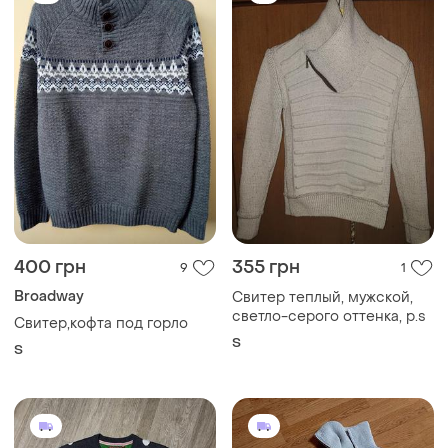
400 грн
355 грн
9
1
Broadway
Свитер теплый, мужской,
светло-серого оттенка, р.s
Свитер,кофта под горло
S
S