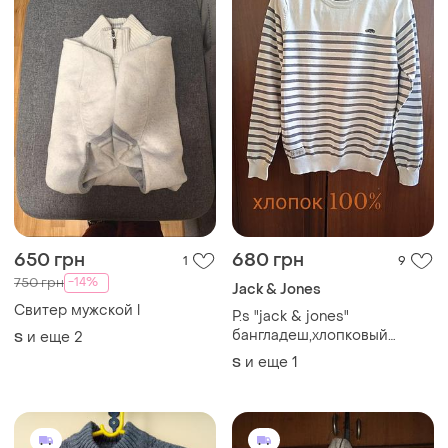
650 грн
680 грн
1
9
-14%
750 грн
Jack & Jones
Свитер мужской l
Р.s "jack & jones"
бангладеш,хлопковый
и еще
2
S
свитер
и еще
1
S