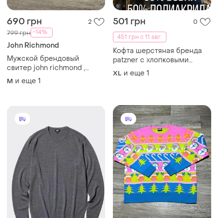
690 грн
501 грн
2
0
-14%
799 грн
451 грн с 11 авг.
John Richmond
Кофта шерстяная бренда
Мужской брендовый
patzner с хлопковыми
свитер john richmond ,
вставками и карманом на
и еще
1
XL
размер м
липучке замеры:пог-64,
и еще
1
M
длина изделия -68 см,
длина рукава -58,по
плечам-55