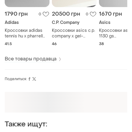
1790 грн
20500 грн
1670 грн
0
0
Adidas
C.P. Company
Asics
Кроссовки adidas
Кроссовки asics c.p.
Кроссовки asic
tennis hu x pharrell
company x gel-
1130 gs
williams cq2168
quantum 360 8 grey
white/metallic
41.5
46
38
1203a507-020
1204a163
Все товары продавца
Поделиться:
Также ищут: