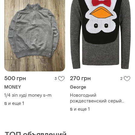
500 грн
270 грн
3
2
MONEY
George
1/4 зіп худі money s-m
Новогодний
рождественский серый
и еще
1
S
джемпер george размер s
и еще
1
S
44-46 пингвин красная
бабочка унисекс мужской
женский оверсайз
праздничный свободный
ТОП объявлений