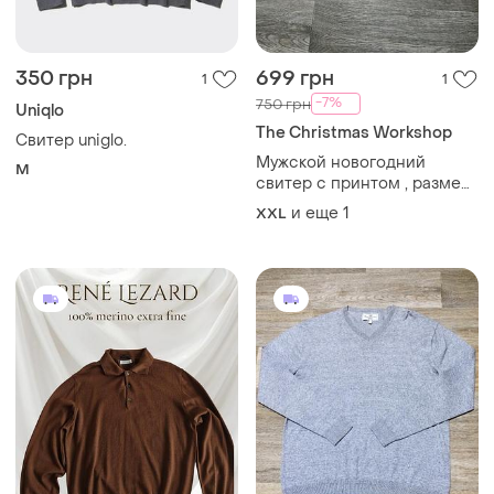
350 грн
699 грн
1
1
-7%
750 грн
Uniqlo
The Christmas Workshop
Свитер uniglo.
Мужской новогодний
M
свитер с принтом , размер
2xl
и еще
1
XXL