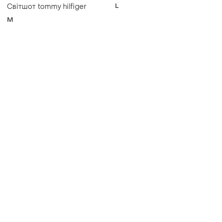
L
Світшот tommy hilfiger
M