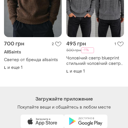
700 грн
495 грн
2
1
-1%
500 грн
AllSaints
Чоловічий светр blueprint
Светер от бренда allsaints
стильний чоловічий светр
и еще
1
L
від бренду blueprint із
и еще
1
L
фактурною в’язкою та
оригінальним коміром-
шалькою.
Загружайте приложение
Покупайте вещи и общайтесь в любом месте