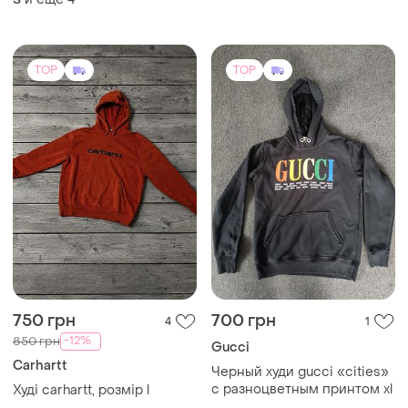
вышитым логотипом
premium casual
TOP
TOP
750 грн
700 грн
4
1
-12%
850 грн
Gucci
Carhartt
Черный худи gucci «cities»
с разноцветным принтом xl
Худі carhartt, розмір l