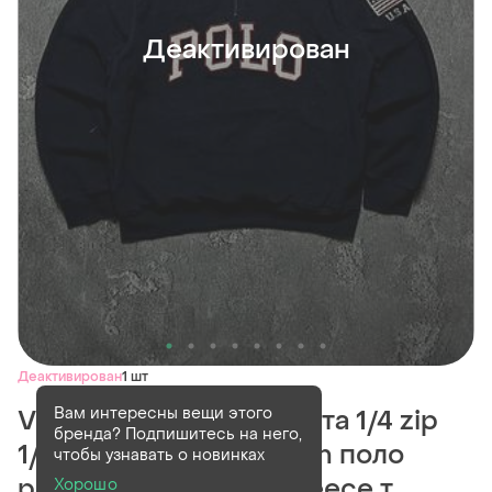
Деактивирован
Деактивирован
1 шт
Вам интересны вещи этого
Vintage винтажная кофта 1/4 zip
бренда? Подпишитесь на него,
1/4 зип polo ralph lauren поло
чтобы узнавать о новинках
ральф лаурен teddy fleece т...
Хорошо