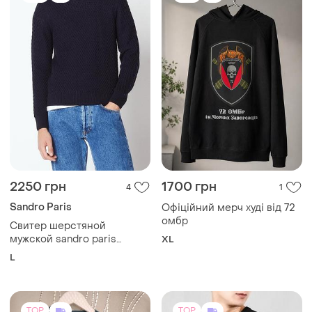
2250 грн
1700 грн
4
1
Sandro Paris
Офіційний мерч худі від 72
омбр
Свитер шерстяной
мужской sandro paris
XL
джемпер с фактурной
L
вязкой
TOP
TOP