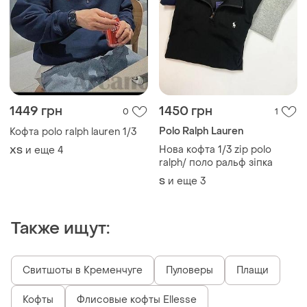
1449 грн
1450 грн
0
1
Polo Ralph Lauren
Кофта polo ralph lauren 1/3
Нова кофта 1/3 zip polo
и еще
4
XS
ralph/ поло ральф зіпка
и еще
3
S
Также ищут:
Свитшоты в Кременчуге
Пуловеры
Плащи
Кофты
Флисовые кофты Ellesse