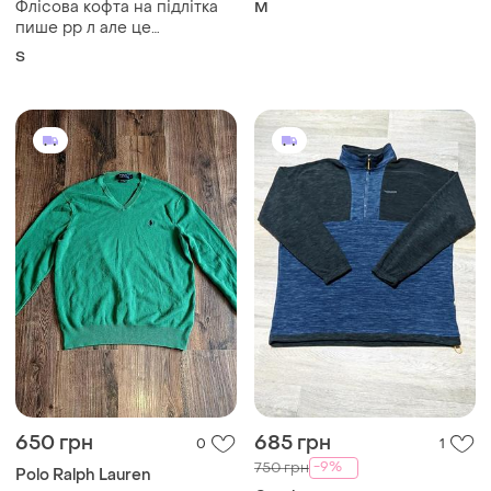
Флісова кофта на підлітка
M
пише рр л але це
підлітковий
S
650 грн
685 грн
0
1
-9%
750 грн
Polo Ralph Lauren