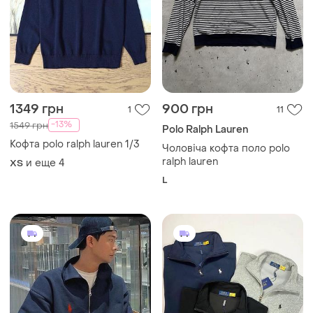
1349 грн
900 грн
1
11
-13%
1549 грн
Polo Ralph Lauren
Кофта polo ralph lauren 1/3
Чоловіча кофта поло polo
ralph lauren
и еще
4
XS
L