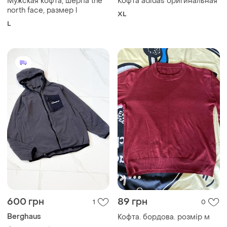
Мужская кофта, шерпа the
Кофта adidas оригинальная
north face, размер l
XL
L
600 грн
89 грн
1
0
Berghaus
Кофта. бордова. розмір м