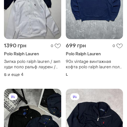
1390 грн
699 грн
0
0
Polo Ralph Lauren
Polo Ralph Lauren
Зипка polo ralph lauren / зип
90x vintage винтажная
худи поло ральф лаурен /
кофта polo ralph lauren поло
кофта поло
ральф лаурен big pony old
и еще
4
L
S
money олд мани size l
размер л