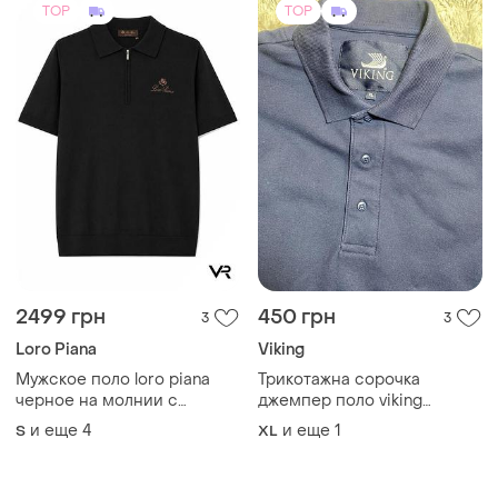
TOP
TOP
2499 грн
450 грн
3
3
Loro Piana
Viking
Мужское поло loro piana
Трикотажна сорочка
черное на молнии с
джемпер поло viking
коротким рукавом и
бавовна преміум якість
и еще
4
и еще
1
S
XL
вышитым логотипом
великого розміру
premium casual