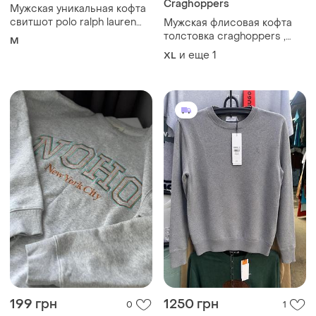
Craghoppers
Мужская уникальная кофта
свитшот polo ralph lauren
Мужская флисовая кофта
оригинал
толстовка craghoppers ,
M
размер xl-xxl
и еще
1
XL
199 грн
1250 грн
0
1