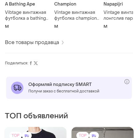
A Bathing Ape
Champion
Napapijri
Vibtage винтажная
Vintage винтажная
Vintage винтаж
футболка a bathing
футболка champion
лонгслив napapi
ape bape бэйп big
чемпион big logo
напапири big l
M
M
M
logo camo y2k size m
monogram
casual кэжуал s
размер м
монограмм size m
размер м
размер м
Все товары продавца
Поделиться:
Оформляй подписку SMART
Получи заказ с бесплатной доставкой
ТОП объявлений
TOP
TOP