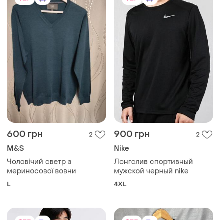
600 грн
900 грн
2
2
M&S
Nike
Чоловічий светр з
Лонгслив спортивный
мериносової вовни
мужской черный nike
L
4XL