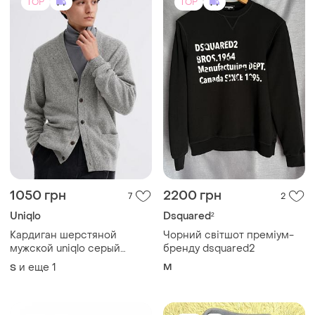
TOP
TOP
1050 грн
2200 грн
7
2
Uniqlo
Dsquared²
Кардиган шерстяной
Чорний світшот преміум-
мужской uniqlo серый
бренду dsquared2
меланж 100% шерсть s m
и еще
1
M
S