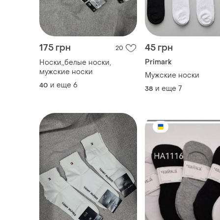
175 грн
45 грн
20
Primark
Носки,,белые носки,
мужские носки
Мужские носки
и еще
6
40
и еще
7
38