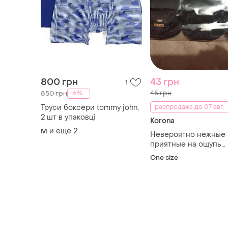
800 грн
43 грн
1
45 грн
-6%
850 грн
Труси боксери tommy john,
распродажа до 07 авг.
2 шт в упаковці
Korona
и еще
2
M
Невероятно нежные 
приятные на ощупь
ароматизированные
One size
носки/носочки коро
дикий шелк+ коттон,
единственный разме
46 в базовом черно
цвете.