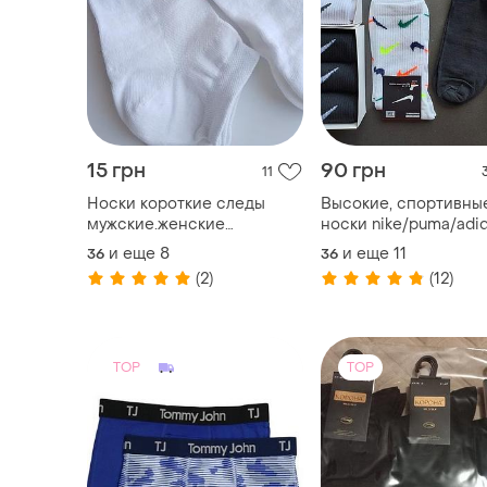
15 грн
90 грн
11
Носки короткие следы
Высокие, спортивны
мужские.женские
носки nike/puma/adi
стрейчевые хлопок сетка
- 1 пара
и еще
8
и еще
11
36
36
размеры36.38 40.43.45
(2)
(12)
TOP
TOP