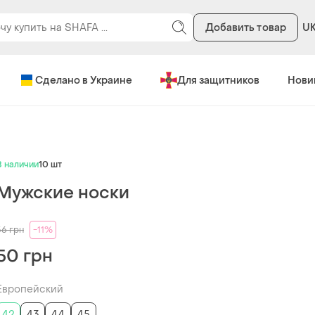
Добавить товар
U
Сделано в Украине
Для защитников
Нови
В наличии
10 шт
Мужские носки
56
грн
-11%
50 грн
Европейский
42
43
44
45