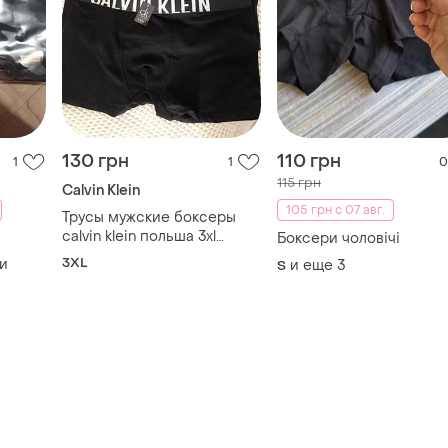
130 грн
110 грн
1
1
0
115 грн
Calvin Klein
105 грн с 07 авг.
Трусы мужские боксеры
calvin klein польша 3xl
Боксери чоловічі
черные
3XL
и
и еще
3
S
на
р 41-
м