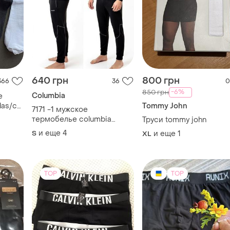
640 грн
800 грн
366
36
0
-6%
850 грн
Columbia
е
das/ck
Tommy John
7171 -1 мужское
термобелье columbia
Труси tommy john
комплект | много размеров
и еще
4
S
и еще
1
XL
s-xxl | тепла +
влагоотводящая | для зимы
и активного отдыха
TOP
TOP