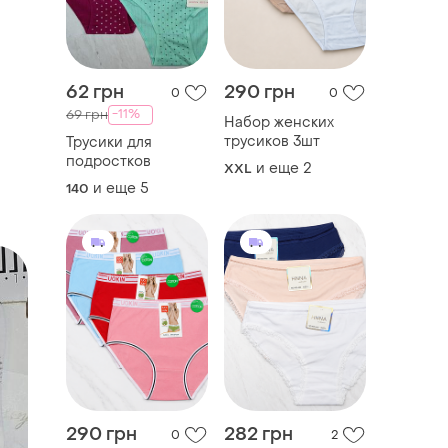
62 грн
290 грн
0
0
-11%
69 грн
Набор женских
трусиков 3шт
Трусики для
подростков
и еще
2
XXL
и еще
5
140
290 грн
282 грн
0
2