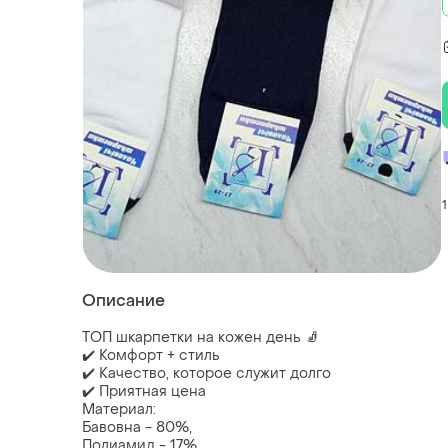
1
Описание
ТОП шкарпетки на кожен день 🧦
✔️ Комфорт + стиль
✔️ Качество, которое служит долго
✔️ Приятная цена
Материал:
Бавовна - 80%,
Полиамид - 17%,