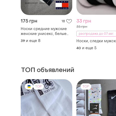
175 грн
33 грн
18
35 грн
Носки средние мужские
женские унисекс, белые
распродажа до 07 авг.
носки, носки, мужские
и еще
8
39
Носки, следки мужск
носки
и еще
5
40
ТОП объявлений
TOP
TOP