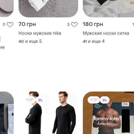
70 грн
180 грн
0
5
1
Носки мужские nike
Мужские носки сетка
и еще
5
и еще
4
40
41
ие
TOP
TOP