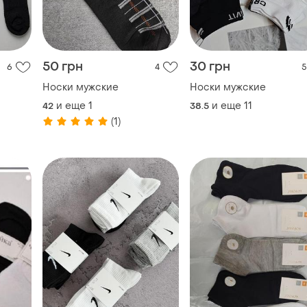
50 грн
30 грн
6
4
5
Носки мужские
Носки мужские
и еще
1
и еще
11
42
38.5
(1)