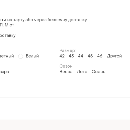
ати на карту або через безпечну доставку
П, Міст
оставку
Размер:
ветный
Белый
42
43
44
45
46
Другой
Сезон
ахра
Весна
Лето
Осень