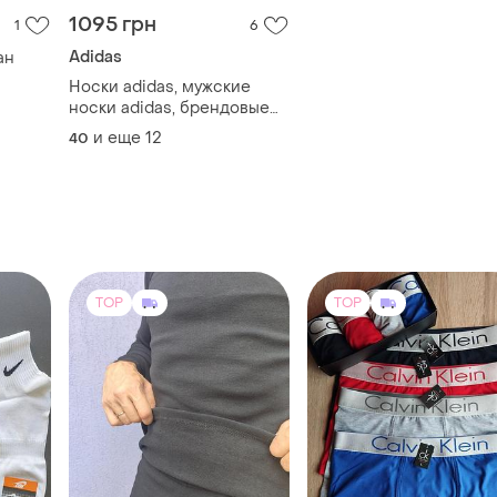
490 грн
620 грн
110
307
57
е
Термобелье
Мужские трусы columbi
р - 1
термокомплекты
хлопок, трусы боксеры
термоодежда термоштаны
коломбиа, мужские
и еще
7
и еще
3
S
L
термокофта
боксеры
(13)
(2)
термокостюмы
TOP
TOP