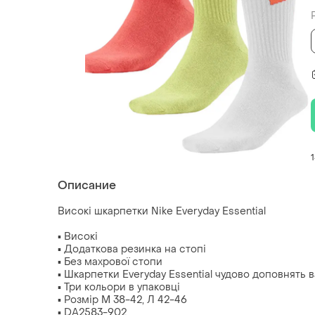
Описание
Високі шкарпетки Nike Everyday Essential
⠀
▪️ Високі
▪️ Додаткова резинка на стопі
▪️ Без махрової стопи
▪️ Шкарпетки Everyday Essential чудово доповнять
▪️ Три кольори в упаковці
▪️ Розмір М 38-42, Л 42-46
▪️ DA2583-902