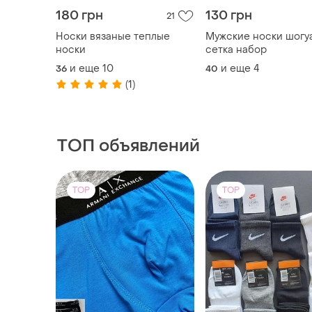
160 грн
40 грн
64
Мужские боксеры/трусы
Спортивные средни
армани exchange - 1 шт.
носки томми хилфиге
пара (белые, чорные)
и еще
4
и еще
8
38 / M / 46
36
(1)
TOP
TOP