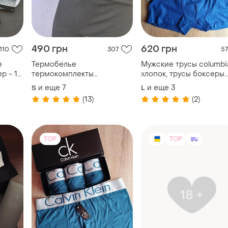
155 грн
221 грн
30
26
1
Боксеры ск, бамбук, разные
Мужские стринги из
цвета
вискозного кулира
ver
леопардового украшени
XL
и еще
6
XS