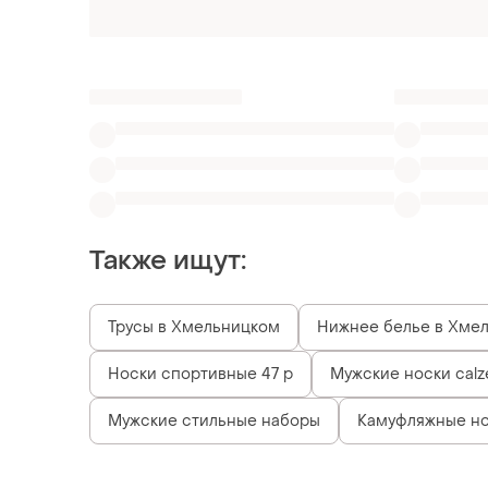
Получи заказ с бесплатной доставкой
Также ищут:
Трусы в Хмельницком
Нижнее белье в Хме
Носки спортивные 47 р
Мужские носки calze
Мужские стильные наборы
Камуфляжные но
Похожие товары