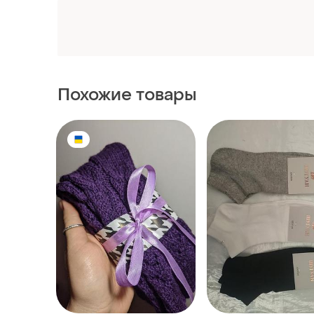
180 грн
130 грн
21
Носки вязаные теплые
Мужские носки шогу
носки
сетка набор
и еще
10
и еще
4
36
40
(1)
ТОП объявлений
TOP
TOP