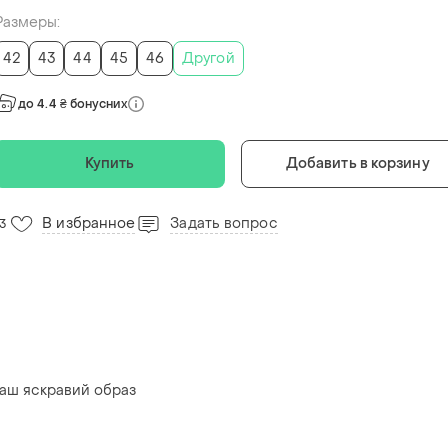
Размеры:
42
43
44
45
46
Другой
до 4.4 ₴ бонусних
Купить
Добавить в корзину
В избранное
Задать вопрос
13
 ваш яскравий образ