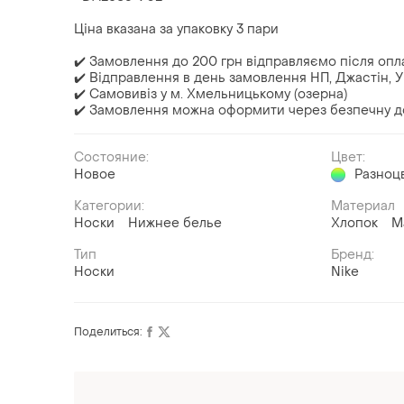
Ціна вказана за упаковку 3 пари
✔️ Замовлення до 200 грн відправляємо після опл
✔️ Відправлення в день замовлення НП, Джастін, У
✔️ Самовивіз у м. Хмельницькому (озерна)
✔️ Замовлення можна оформити через безпечну д
Состояние:
Цвет:
Новое
Разноц
Категории:
Материал
Носки
Нижнее белье
Хлопок
М
Тип
Бренд:
Носки
Nike
Поделиться:
Оформляй подписку SMART