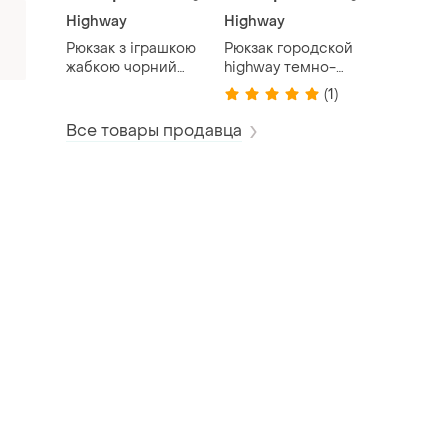
Highway
Highway
Рюкзак з іграшкою
Рюкзак городской
жабкою чорний
highway темно-
игрушкой лягушкой
серый
(1)
Все товары продавца