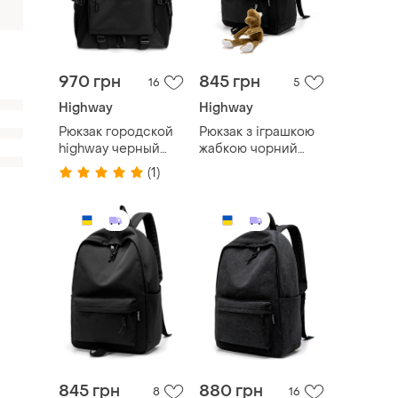
970 грн
845 грн
16
5
Highway
Highway
Рюкзак городской
Рюкзак з іграшкою
highway черный
жабкою чорний
водостойкий
игрушкой лягушкой
(1)
845 грн
880 грн
8
16