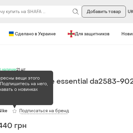
Добавить товар
U
Сделано в Украине
Для защитников
Нови
В наличии
21 шт
ересны вещи этого
Шкарпетки nike essential da2583-90
Подпишитесь на него,
носки
навать о новинках
(1)
Подписаться на бренд
Nike
440 грн