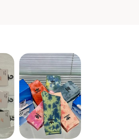
1095 грн
1
6
Adidas
ан
Носки adidas, мужские
носки adidas, брендовые
мужские носки и трусы,
и еще
12
40
бренд adidas носки
TOP
TOP