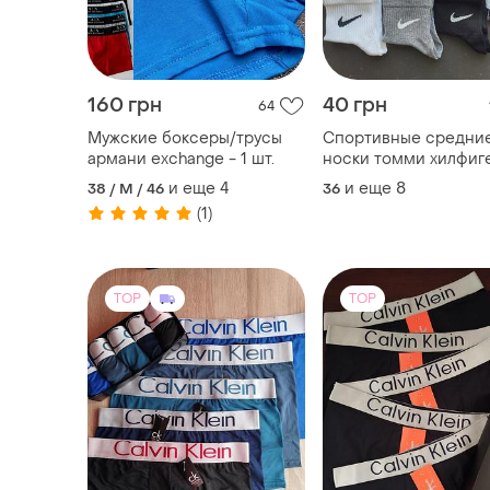
620 грн
130 грн
38
-8%
140 грн
Боксеры мужские, бамбук,
набор 4 шт, есть разные
Боксерыck, серия sil
цвета
XL
и еще
1
M
(1)