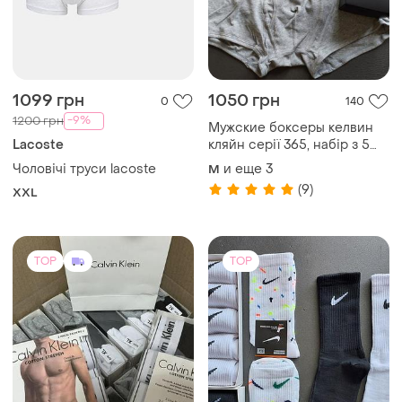
1099 грн
1050 грн
0
140
-9%
1200 грн
Мужские боксеры келвин
Lacoste
кляйн серії 365, набір з 5
шт.
Чоловічі труси lacoste
и еще
3
M
(9)
XXL
TOP
TOP