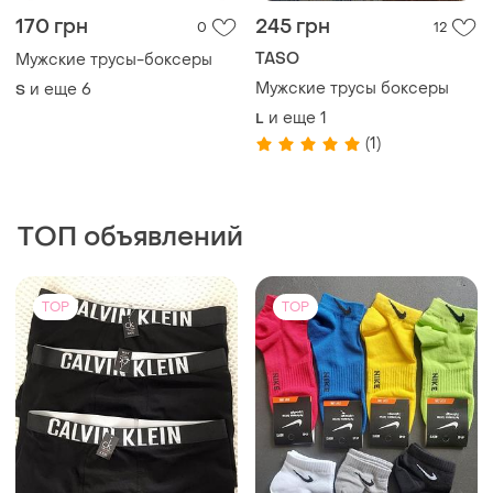
170 грн
245 грн
0
12
TASO
Мужские трусы-боксеры
Мужские трусы боксеры
и еще
6
S
и еще
1
L
(1)
ТОП объявлений
TOP
TOP