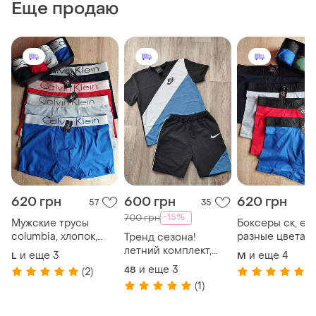
Еще продаю
620 грн
600 грн
620 грн
57
35
-15%
700 грн
Мужские трусы
Боксеры ск, ес
columbia, хлопок,
разные цвета
Тренд сезона!
трусы боксеры
летний комплект,
и еще
3
и еще
4
L
M
коломбиа, мужские
шорты + футболка
и еще
3
48
(2)
(1
боксеры
nike
(1)