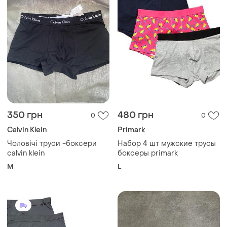
350 грн
480 грн
0
0
Calvin Klein
Primark
Чоловічі труси -боксери
Набор 4 шт мужские трусы
calvin klein
боксеры primark
M
L