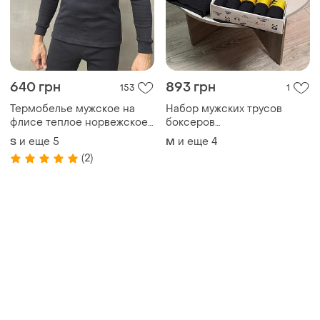
640 грн
893 грн
153
1
Термобелье мужское на
Набор мужских трусов
флисе теплое норвежское
боксеров
черное, термобілизна
хлопчатобумажные 5 шт
и еще
5
и еще
4
S
M
чоловіча
подростковые трусы
(2)
боксеры мужского бельё