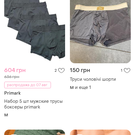
604 грн
150 грн
2
1
636 грн
Труси чоловічі шорти
распродажа до 07 авг.
и еще
1
M
Primark
Набор 5 шт мужские трусы
боксеры primark
M