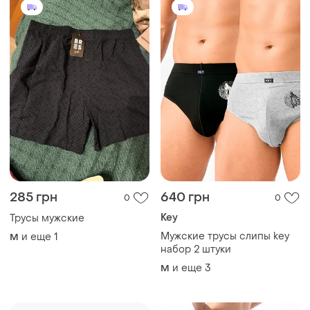
285 грн
640 грн
0
0
Key
Трусы мужские
Мужские трусы слипы key
и еще
1
M
набор 2 штуки
и еще
3
M