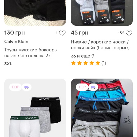
130 грн
45 грн
1
152
Calvin Klein
Низкие / короткие носки /
носки найк (белые, серые,
Трусы мужские боксеры
черные, яркие) - 1 пара,
calvin klein польша 3xl
и еще
9
36
премиум качество.
черные
(1)
3XL
TOP
TOP