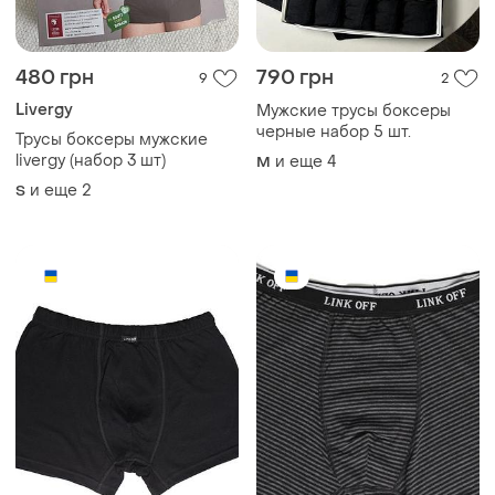
480 грн
790 грн
9
2
Livergy
Мужские трусы боксеры
черные набор 5 шт.
Трусы боксеры мужские
livergy (набор 3 шт)
и еще
4
M
и еще
2
S