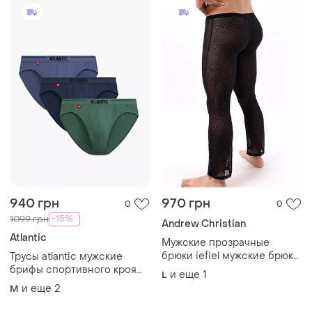
940 грн
970 грн
0
0
-15%
1099 грн
Andrew Christian
Atlantic
Мужские прозрачные
брюки iefiel мужские брюки
Трусы atlantic мужские
сетка сетчатые мужские
брифы спортивного кроя
и еще
1
L
брюки эластичные
набор 3 штуки
и еще
2
M
прозрачные мужские
лосины