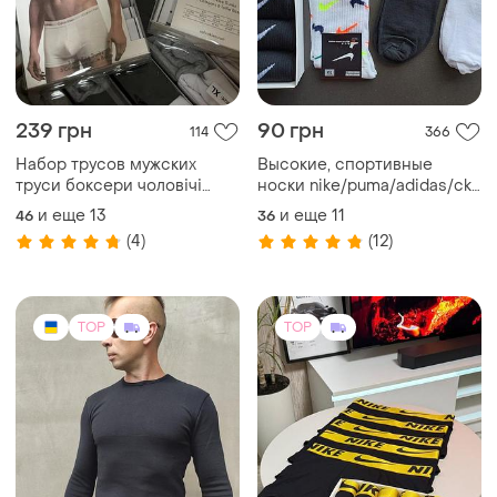
239 грн
90 грн
114
366
Набор трусов мужских
Высокие, спортивные
труси боксери чоловічі
носки nike/puma/adidas/ck
кельвін кляйн calvin klein
- 1 пара
и еще
13
и еще
11
46
36
плавки чолові чорні
(4)
(12)
TOP
TOP